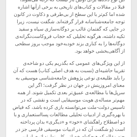
قبلا در مقالات و کتاب‌های تاریخی به برخی ازآنها اشاره
شده اما کم‌تر با این سطح از بی‌طرفی و ذکاوت در کانون
توجه جامعه‌شناسانه قرار گرفته‌اند. شگفت نیست، زیرا
در جایی که گفتمان غالب بر دوگانه‌سازی سیاه و سفید
تکیه داشته، هرگونه تحلیلی که حجاب فروکاست‌نگرانه‌ی
دوگانه‌ها را به کناری بزند خودبه‌خود موجب بروز سطحی
از آگاهی‌بخشی خواهد بود.
از این ویژگی‌های عمومی که بگذریم یکی دو شاخه‌ی
تقریبا حاشیه‌ای (نسبت به هدف اصلی کتاب) هست که آن
را باید طلیعه‌ی نوعی پژوهش جامعه‌شناسی موسیقی به
معنای امروزینش در جهان در نظر گرفت؛ اگر این
سرپل‌ها با مطالعه‌ی عمیق‌تر بعدی تکمیل شوند. از همه
میکلوش روژا
موریس ژار
مهم‌تر مساله‌ی هویت موسیقایی است و نقشی که در
تاسیس دولت-ملت می‌توانسته بازی کرده باشد، که فیاض
با بهره‌گیری از ادبیات تحلیلی مطالعات پسااستعماری و با
دو اصطلاح راهگشای «خود» و «دیگری» بدان پرداخته
یادداشتی بر موسیقی
دوره آموزش
است (و شگفت آن که در ادبیات موسیقی فارسی جز در
متن فیلم «متری
موسیقی بر
چند مقاله که هیچکدام خصلتی کلی ندارند اثری از این