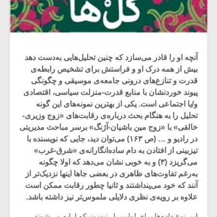
آنچه او را قادر می‌سازد که چنین تحلیل‌هایی به‌دست دهد
بیش از همه درک او و فراستش برای تشخیص رابطه‌ی
قدرت و تنازع‌های درونی جامعه‌ی موسیقی و چگونگی
پیوند خوردنشان با منابع قدرت-منزلت سیاسی، اقتصادی
و/یا اجتماعی است. یکی از بهترین نمونه‌های این گونه
تحلیل را به هنگام بحث درباره‌ی رقابت‌های «زوج وزیری-
خالقی» با «زوج مین باشیان-آژنگ» برسر مباحث مدیریتی
در رادیو و … (ص ۱۶۳) می‌توان دید، جایی که نویسنده با
تیزبینی از افتادن به دام ساده‌انگارانه‌ی «شرق-غرب»
می‌گریزد (۳) و به خوبی نشان می‌دهد که اولا چگونه
به‌رغم تفاوت‌های ظاهری در بعضی جاها اینها نزدیک‌تر از
آنند که خود می‌پنداشتند و ثانیا چطور رقابت ممکن است
علاوه بر رویه‌ی نظری دلایلی ملموس‌تر نیز داشته باشد.
این نوع داده‌ها برای اولین بار نیست که ارایه می‌شوند،