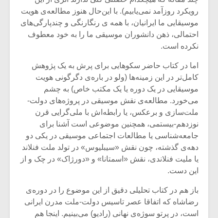
شیش و نیم»
موسیقی فی
رویکرد روزآمد نمی‌یابیم). با این‌حال هنوز مطالعه‌ی هویت
برگزار می 
موسیقایی ما ایرانیان، با همه ی رنگارنگی و چندپارگی‌های
اگر نمی توانی
سکانسی به 
احتمالی، ذهن دانشوران موسیقی ما را به خود معطوف
مشهورترین باشی،
موسیقی فیلم 
نکرده است.
بدنام ترین باش
اما در کتاب حاضر سکوهایی برای پرش به یک پژوهش
کامل‌تر در این زمینه‌ها (ولو در باره‌ی دگرگونی هویت
موسیقایی در یک دوره یا یک مکتب خاص) به چشم
می‌خورد. مطالعه‌ی نقش موسیقی در پروژه‌های دولت-
ملت‌سازی و برعکس، یا رابطه‌اش با ملی‌گرایی قرن
نوزدهم-بیستمی، همچنین موضوعی است آشنا برای
جامعه‌شناسی یا مطالعات اجتماعی موسیقی در یکی دو
دهه‌ی گذشته، چون نقش «سیبلیوس» در تولد ملت فنلاند
یا ملیت فنلاندی، نقش «اسمتانا» و «دورژاک» در چک و از
این دست.
باز هم در کتاب تحلیلی دقیق از این موضوع را در دوره‌ی
رضاشاه که اتفاقا عصر تاسیس دولت-ملت مدرن ایرانی
است، در پرتو سوژه‌ی نهانی (رادیو) می‌بینیم. اینجا هم