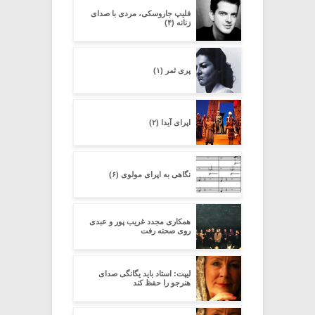
فلیپ جاروسکی، مردی با صدای
زنانه (۴)
پری ثمر (۱)
اپرای آیدا (۲)
نگاهی به اپرای مولوی (۶)
همکاری مجدد غریب پور و عبدی
روی صحنه رفت
لیپت: استاد باید یگانگی صدای
هنرجو را حفظ کند