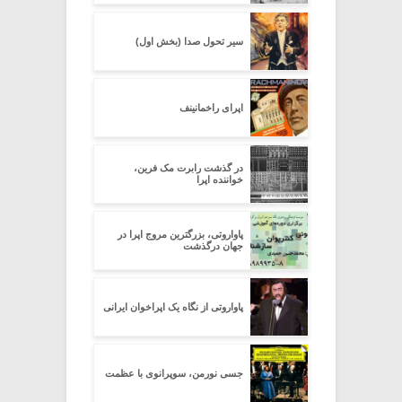
سیر تحول صدا (بخش اول)
اپرای راخمانینف
در گذشت رابرت مک فرین،
خواننده اپرا
پاواروتی، بزرگترین مروج اپرا در
جهان درگذشت
پاواروتی از نگاه یک اپراخوان ایرانی
جسی نورمن، سوپرانوی با عظمت