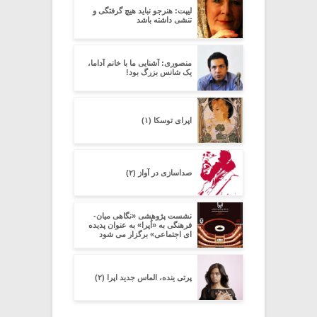
لیپت: هنرجو نباید هیچ گرفتگی و
تنشی داشته باشد
منصوری: آشنایی ما با خانم آداما،
یک شانس بزرگ بود!
اپرای توسکا (۱)
صداسازی در آواز (۲)
نشست پژوهشی «نگاهی میان-
فرهنگی به «اُپرا» به عنوان پدیده
ای اجتماعی» برگزار می شود
پرتی ینده، الماس جدید اپرا (۲)