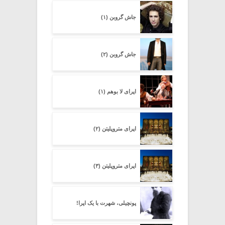
جاش گروبن (۱)
جاش گروبن (۲)
اپرای لا بوهم (۱)
اپرای متروپلیتن (۲)
اپرای متروپلیتن (۳)
پونچیلی، شهرت با یک اپرا!