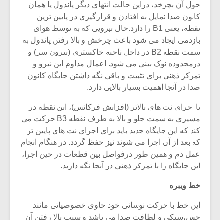
حول آن بچرخد، دراین حالت انتهای دیگر پاندول یا همان
کانون صدا تمایل به افتادن و قرارگیری در پایین ترین
نقطه، یعنی B1 را دارد.حال نیرویی که به توسط هوای
بازدمی ایجاد می شود باعث چرخش و بالا رفتن پاندول به
سمت نقطه B2 در داخل ناحیه خاکستری (بیرون سر) و
درمحدوده نوک بینی می شود. اعمال مداوم این نیرو و
تمرکز ذهنی برای تثبیت و باقی نگه داشتن جایگاه کانون
صدا در آنجا اهمیت بسیار بالایی دارد.
با اجرای نت های بالاتر (افزایش فرکانس)، این نقطه در
مسیری به سمت جلو و بالا به طرف نقطه B3 حرکت می
کند که این جایگاه جدید باید برای اجرای نت های پایین تر
که بعد از آن اجرا می شوند نیز حفظ گردد. در هنگام انجام
عمل دم و همین طور درفواصل بین قطعات در حین اجرا،
این جایگاه را با تمرکز ذهنی در آنجا نگه دارید.
خط ویبره
این خط با حرکت نوسانی خود حاوی خصوصیاتی مانند
حس،سبکی و لطافت صدا می باشد و سبب بالا رفتن آن