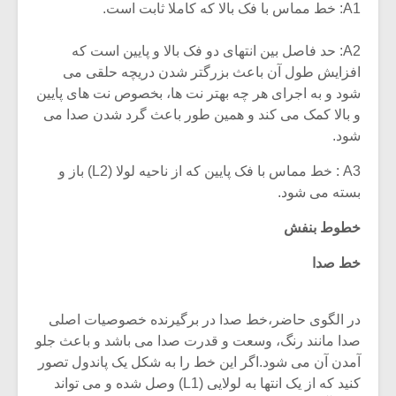
شیش و نیم»
موسیقی فی
A1: خط مماس با فک بالا که کاملا ثابت است.
برگزار می 
A2: حد فاصل بین انتهای دو فک بالا و پایین است که
اگر نمی توانی
سکانسی به 
افزایش طول آن باعث بزرگتر شدن دریچه حلقی می
مشهورترین باشی،
موسیقی فیلم 
بدنام ترین باش
شود و به اجرای هر چه بهتر نت ها، بخصوص نت های پایین
و بالا کمک می کند و همین طور باعث گرد شدن صدا می
شود.
A3 : خط مماس با فک پایین که از ناحیه لولا (L2) باز و
بسته می شود.
خطوط بنفش
خط صدا
در الگوی حاضر،خط صدا در برگیرنده خصوصیات اصلی
صدا مانند رنگ، وسعت و قدرت صدا می باشد و باعث جلو
آمدن آن می شود.اگر این خط را به شکل یک پاندول تصور
کنید که از یک انتها به لولایی (L1) وصل شده و می تواند