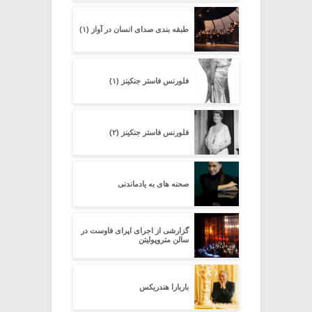
طبقه بندی صدای انسان در آواز (۱)
فلورنس فاستر جنکینز (۱)
فلورنس فاستر جنکینز (۲)
صحنه هاى به یادماندنى
گزارشى از اجراى اپراى فاوست در
سالن متروپولیتن
باربارا هندریکس