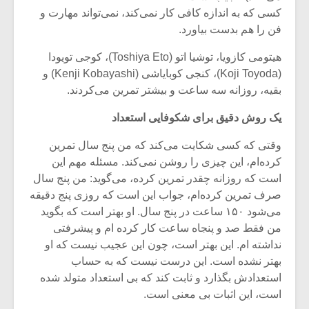
شیش و نیم»
موسیقی فی
کسی که به اندازه کافی کار نمی‌کند، نمی‌تواند مهارت و
برگزار می 
فن را هم بدست بیاورد.
اگر نمی توانی
سکانسی به 
هیتومی‌ کازویا، توشیا اتو (Toshiya Eto)، کوجی تویودا
مشهورترین باشی،
موسیقی فیلم 
بدنام ترین باش
(Koji Toyoda)، کنجی کوبایاشی (Kenji Kobayashi) و
بقیه، روزانه سه ساعت و بیشتر تمرین می‌کردند.
یک روش دقیق برای شکوفایی استعداد
وقتی که کسی شکایت می‌کند که من پنج سال تمرین
کرده‌ام، این چیزی را روشن نمی‌کند. مسئله مهم این
است که روزانه چقدر تمرین کرده، می‌گوید: من پنج سال
صرف تمرین کرده‌ام، جواب این است که روزی پنج دقیقه
می‌شود ۱۵۰ ساعت در پنج سال. او بهتر است که بگوید
من فقط صد و پنجاه ساعت کار کرده ام و پیشرفتی
نداشته ام. این بهتر است، چون این عجیب نیست که او
بهتر نشده است. این درست نیست که به حساب
استعدادش بگذارد و ثابت کند که بی استعداد متولد شده
است، این اثبات بی معنی است.