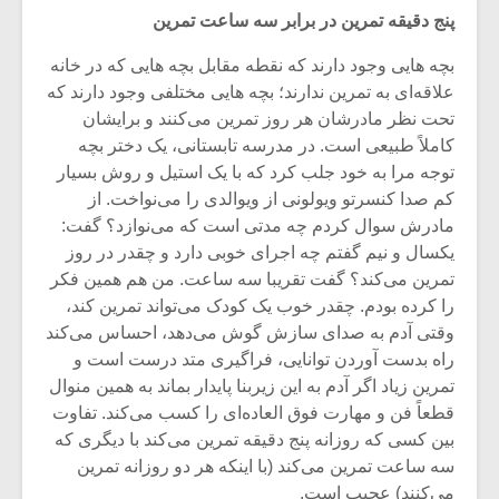
پنج دقیقه تمرین در برابر سه ساعت تمرین
بچه ‌هایی وجود دارند که نقطه مقابل بچه ‌هایی که در خانه
علاقه‌ای به تمرین ندارند؛ بچه‌ هایی مختلفی وجود دارند که
تحت نظر مادرشان هر روز تمرین می‌کنند و برایشان
کاملاً طبیعی است. در مدرسه تابستانی، یک دختر بچه
توجه مرا به خود جلب کرد که با یک استیل و روش بسیار
کم صدا کنسرتو ویولونی از ویوالدی را می‌نواخت. از
مادرش سوال کردم چه مدتی است که می‌نوازد؟ گفت:
یکسال و نیم گفتم چه اجرای خوبی دارد و چقدر در روز
تمرین می‌کند؟ گفت تقریبا سه ساعت. من هم همین فکر
را کرده بودم. چقدر خوب یک کودک می‌تواند تمرین کند،
وقتی آدم به صدای سازش گوش می‌دهد، احساس می‌کند
میکلوش روژا
موریس ژار
راه بدست آوردن توانایی، فراگیری متد درست است و
تمرین زیاد اگر آدم به این زیربنا پایدار بماند به همین منوال
قطعاً فن و مهارت فوق ‌العاده‌ای را کسب می‌کند. تفاوت
بین کسی که روزانه پنج دقیقه تمرین می‌کند با دیگری که
یادداشتی بر موسیقی
دوره آموزش
سه ساعت تمرین می‌کند (با اینکه هر دو روزانه تمرین
متن فیلم «متری
موسیقی بر
می‌کنند) عجیب است.