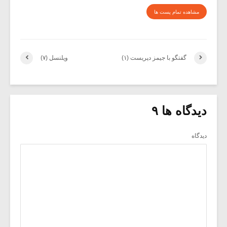
مشاهده تمام پست ها
گفتگو با جیمز دپریست (۱)
ویلنسل (۷)
دیدگاه ها ۹
دیدگاه