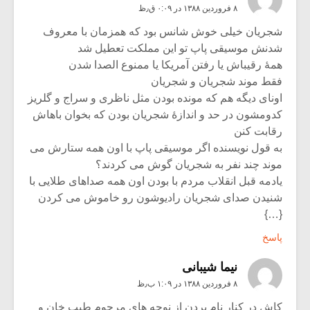
۸ فروردین ۱۳۸۸ در ۰:۰۹ ق٫ظ
شجریان خیلی خوش شانس بود که همزمان با معروف
شدنش موسیقی پاپ تو این مملکت تعطیل شد
همۀ رقیباش یا رفتن آمریکا یا ممنوع الصدا شدن
فقط موند شجریان و شجریان
اونای دیگه هم که مونده بودن مثل ناظری و سراج و گلریز
کدومشون در حد و اندازۀ شجریان بودن که بخوان باهاش
رقابت کنن
به قول نویسنده اگر موسیقی پاپ با اون همه ستارش می
موند چند نفر به شجریان گوش می کردند؟
یادمه قبل انقلاب مردم با بودن اون همه صداهای طلایی با
شنیدن صدای شجریان رادیوشون رو خاموش می کردن
{…}
پاسخ
نیما شیبانی
۸ فروردین ۱۳۸۸ در ۱:۰۹ ب٫ظ
کاش در کنار نام بردن از نوچه های مرحوم طیب خان و