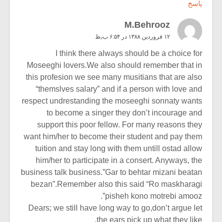
پاسخ
M.Behrooz
۱۲ فروردین ۱۳۸۸ در ۶:۵۴ ب٫ظ
I think there always should be a choice for
Moseeghi lovers.We also should remember that in
this profesion we see many musitians that are also
“themslves salary” and if a person with love and
respect undrestanding the moseeghi sonnaty wants
to become a singer they don’t incourage and
support this poor fellow. For many reasons they
want him/her to become their student and pay them
tuition and stay long with them untill ostad allow
him/her to participate in a consert. Anyways, the
business talk business.”Gar to behtar mizani beatan
bezan”.Remember also this said “Ro maskharagi
pisheh kono motrebi amooz”.
Dears; we still have long way to go,don’t argue let
the ears pick up what they like.