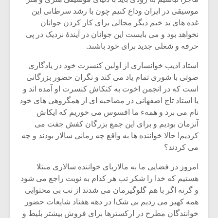
موسیقی در ایران وداع کنیم چون با رشد سرطانی این
غده های بد خیم دیگر مجالی برای کار کردن جوانان
نخواهد بود و می بایست این جوانان در آیندۀ نزدیک در پی
حرفه و شغلی جدید برای خود باشند.
استاد ادیب خوانساری از اولین کنسرت خود در یادگاری
صوتی با شوری تمام یاد می کند و نگران حضور بزرگانی
است که در انجمن اخوت به کنکاش کنسرت او آمده اند و
یا استاد تاج اصفهانی در مصاحبه ای از همگروهی های خود
نام می برد و همهء ما افسوس می خوریم که ایکاش
آنزمان بودیم و برای این جمع بزرگان کفش جفت می
کردیم! حالا خواننده ها به واقع چه زمانی سالار بودند و چه
می کردند؟
میکلوش روژا
موریس ژار
امروز در فضایی ما به مالاریای خواننده سالاری مبتلا
هستیم که خدا را شکر تب هر کدام به نوبت راجع می شود
و گرنه اگر با هم گلوگیرمان می شدند از تب بی محتوایی
یادداشتی بر موسیقی
دوره آموزش
همه کهیر می زدیم بی شک! در دهه هفتاد شایعات حضور
متن فیلم «متری
موسیقی بر
خوانندگان مطرح در ارکسترها برای فروش بیشتر بلیط و