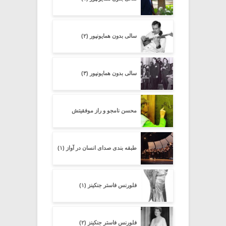
سالی بدون همایونپور (۲)
سالی بدون همایونپور (۳)
محسن نامجو و راز موفقیتش
طبقه بندی صدای انسان در آواز (۱)
فلورنس فاستر جنکینز (۱)
فلورنس فاستر جنکینز (۲)