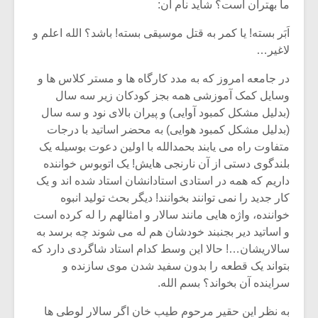
ما بهتران است؟ شاید نام آن:
اَبَر بسته! یا کمر به قتل موسیقی بسته! باشد؟ الله اعلم و
لاغیر…
در جامعه امروز که به مدد کارگاه ها و مستر کلاس ها و
وسایل کمک آموزشی همه بجز کودکان زیر سه سال
(بدلیل مشکل کمبود آوایی) و پیران بالای نود و سه سال
(بدلیل مشکل کمبود هوایی) به محضر اساتید با درجات
متفاوت راه می یابند بحمدالله با اولین دعوت بوسیله یک
بلندگوی دستی از آن نارنجی هایش! یک اتوبوس خواننده
داریم که همه در استادی استادانشان استاد شده اند و یک
کار جدید را نمی توانند بخوانند! دیگر بحث تولید انبوه
خواننده، واژه هایی مانند سالار و امثالهم را له کرده است
و اساتید دیر بجنبند خودشان هم له می شوند چه برسد به
سالاریشان…! حالا این وسط کدام استاد شاگردی دارد که
بتواند یک قطعه را بدون سفید شدن موی سازنده و
سراینده آن بخواند؟ بسم الله.
به نظر این حقیر مرحوم طیب خان اگر سالار لوطی ها