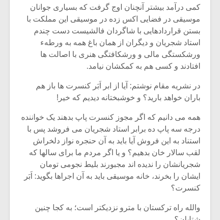
شیش و نیم»
موسیقی فی
کمی درآمد بیشتر آنچنان اوج گرفت که بسیاری جوانان
برگزار می 
موسیقی در فضایی اکس زده در موسیقی این مملکت با
بستن قراردادهایی با شاگردان فالشیست دست چندم
اگر نمی توانی
سکانسی به 
مشهورترین باشی،
موسیقی فیلم 
استاد شجریان و دیگران از همان باغ همه به ورطهء
بدنام ترین باش
ورشکستگی مالی و ورشکافتگی هنری با اصالت ها
افتادند و کسی هم به کمکشان نیامد.
در نشریه مقام نوشتم: آیا از ابر اَبَر کنسرت ها باز هم
باران خواهد بارید؟ و خوشبختانه دیدیم که خیر!
همه می دانیم که اگر مجوز کنسرت پاپ بدهند یک خواننده
درجه سه پاپ ده برابر استاد شجریان می فروشد پس با
استناد به این فروش آیا باید به آن حنجره نواز دلخراش
لقب سالار خان بدهیم؟ و یا اگر مردم ما برای سالها که
شجریانشان را ندیده اند مجبورند بلیط نجومی تومان
ایشان را بخرند، خانه موسیقی باید به آن اجراها بگوید: اَبَر
کنسرت؟
والله راه ترکستان با مترو نزدیکتر است؛ به کجا چنین
شتابان؟