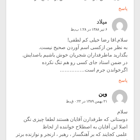
پاسخ
میلاد
۶ تیر ۱۳۸۸ در ۱:۲۸ ب٫ظ
سلام.اقا رضا خیلی کم لطفی!
به نظر من ازکسی اسم آوردن صحیح نیست.
بگذارید ماطرفداران شجریان خوش باشیم باصدایش.
در ضمن استاد جای کسی رو هم تنگ نکرده
اگرخواندن جرم است……………
پاسخ
وین
۲۱ بهمن ۱۳۸۹ در ۰:۲۲ ق٫ظ
سلام
دوستانی که طرفدارن آقایان هستند لطفا چیزی نگن
اصلا این آقایان به اصطلاح خواننده از لحاظ
علمی کجایند که بر آهنگساز ، رهبر ، ارنجر و نوازنده برتر