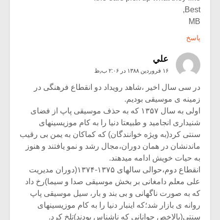
Best,
MB
پاسخ
علي
۱۶ فروردین ۱۳۸۸ در ۲:۰۶ ب٫ظ
در سی سال اخیر ،شاهد رویداد دو انقطاع فرهنگی در
زمینه ی موسیقی بودیم.
اولی به سال ۱۳۵۷ که به حذف موسیقی پاپ از فضای
شنیداری انجامید و طبیعتا دنیا را به کام موزیسینهای
سنتی کرد(به ویژه خوانندگان) که کماکان به یمن بی رقیب
ماندنشان در همان دوران،مجال رشد و نمو یافتند و هنوز
به حیات خویش ادامه میدهند.
انقطاع دوم،حوالی سالهای ۱۳۷۵-۱۳۷۴(دوران مدیریت
علی معلم دامغانی بر بخش موسیقی صدا و سیما)رخ داد
که به صورت ناگهانی و بی بند و بار، سیل موسیقی پاپ
روانه ی بازار شد؛که اینبار دنیا را به کام موزیسینهای
سنتی(بالاخص جوانانی که ناشناس بودند)تلخ کرد.