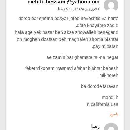
mehdi_hessami@yahoo.com
۷ فروردین ۱۳۸۸ در ۸:۰۱ ب٫ظ
dorod bar shoma besyar jaleb neveshtid va harfe
dele khayliaro zadid.
hala age yek nazar beh akse showalieh benegarid
on mogheh dostsan beh maghaleh shoma bishtar
pay mibaran.
ae zamin bar ghamate ra~na negar
fekermikonam masnavi afshar bishtar behesh
mikhoreh
ba dorode faravan
mehdi h
n california usa
پاسخ
رضا