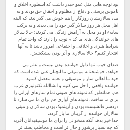
بود نوچه هایی مثل عمو حیدر داشت که اسطوره اخلاق و
ناموس پرستی و دفاع از مظلوم و احقاق حق بودند و به
مدد سالاریشان روزگار را هم خوش می گذراندند که البته
اهل محل هر روز سالار گذر خود را می دیدند و به برکت
سایهء او در محل به آرامش زندگی می کردند؛ حالا سالار
های خوانندگی های ما کدام نوچه را دارند که واجد تمام
شرایط هنری و اخلاقی و اجتماعی امروز باشد تا به آنها
افتخار کنیم؟ حالا سالاری و اَبَر بودن پیشکشش.
صدای خوب تنها دلیل خواننده بودن نیست و علم می
خواهد، خوشبختانه موسیقی ما آنچنان غنی شده است که
خود ما اهالی ساز و موسیقی و نغمه معضل کمبود
خواننده واقعی را حل می کنیم و انشاالله تکنولوژی غرب
هم، همانطور که نمونه های صوتی تمام سازهای ایرانی را
برای ما ساخت، نمونه های آوازی هم برای ما می سازد تا
دردسر فالشیست بودن و آریتمیک بودن سالاران و مینی
سالاران خواننده از گریبان ما باز گردد.
خدا خیر بدهد آنکه همخوانی را برای ما موسیقیدانان آفرید
که چه بسیار پرشور و حال تر است و مخاطب پسند تر.