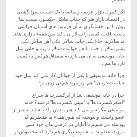
اگر کنترل بازار عرضه و تقاضا با یک حساب سرانگشتی
در اقتصاد بازار هنر که جناب مایکل جکسون بیست سال
پیش با این حسابگری به آن فروش های آسمان خراشی
دست یافت، کسی را سالار می کند پس همهء بازاری های
ما سالارند، حالا یکی چایی سالار، یکی آهن سالار، یکی
پشم سالار و خب ما هم خواننده سالار داریم و جایی مثل
خانه موسیقی به آن می نازد به مصداق هرکس به کسی
نازد ما هم…
چرا خانه موسیقی با یکی از جوانان کار نمی کند مثل خود
جناب شجریان؟ هم ارزانترند هم بی زبان تر!
چرا در خانه موسیقی بعد از اَبَرکنسرت ها سراغ
“اصغرکنسرت ها” یا “مینی کنسرت ها” نرفتند؟ خانه
موسیقی مگر سوا می کند هنرمندش را؟ یا شاید به غیر از
عضو وابسته و پیوسته که هنوز همهء ما منتظریم کی
پیوسته می شویم تا آقایان در کرسی های خود کمی
بلرزند، عضویت به شیوهء دیگری هم دارد که مخصوص از