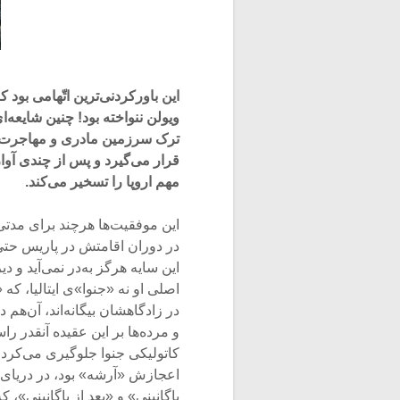
این باورکردنی‌ترین اتّهامی بود ک
ویولن ننواخته بود! چنین شایعه‌
ترک سرزمین مادری و مهاجرت به 
قرار می‌گیرد و پس از چندی آواز
مهم اروپا را تسخیر می‌کند.
این موفقیت‌ها هرچند برای مدتی 
در دوران اقامتش در پاریس حتی 
این سایه هرگز به‌در نمی‌آید و 
اصلی او نه «جنوا»ی ایتالیا، که
در زادگاهشان بیگانه‌اند، آن‌هم 
و مرده‌ها بر این عقیده آنقدر را
کاتولیکی جنوا جلوگیری می‌کرد، 
اعجازش «آرشه» بود، در دریای عم
پاگانینی» و «بعد از پاگانینی»، ک