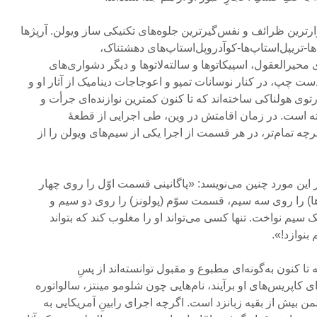
رترین ظرائف و نفس‌گیر‌ترین جلوه‌های تکنیکی ساز ویولن. آرپژها
ا-تریپل‌‌استاپ‌ها-کوآدروپل‌‌استاپ‌‌های دهشتناک،
 محیرالعقول، اسپیکاتوها و سالته‌لاتوها و دیگر دشواری‌های
دست چپ، در کنار نوسانات تمپو و اعوجاجات دینامیک از آثار او و
وی هولناکی ساخته‌اند که تا کنون کمترین نوازنده‌ای جرأت و
شته‌ است. در زمان اقامتش در وین، طی اجرایی از قطعۀ
 تمام‌تر، در هر قسمت از اجرا یکی از سیم‌های ویولن را از
 این مورد چنین می‌نویسد: «پاگانینی قسمت اوّل را روی چهار
ا) را روی سه سیم، قسمت سوّم (پولونز) را روی دو سیم و
سیم نواخت. تنها کسی می‌تواند او را مغلوب کند که بتواند
بنوازد!».
تا کنون به‌گونه‌ای مطبوع و مقبول توانسته‌اند از پسِ
اپریس‌های او برآیند، نام‌هایی چون شلومو مینتز، سالواتوره
لمن بیش از بقیه زبانزد است. اگرچه اجرای رابینِ آمریکایی به