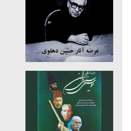
میکلوش روژا
موریس ژار