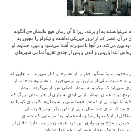
ه می‌توانستند به او بزنند، زیرا تا آن زمان هیچ «انسان»ی آنگونه
ای در آن عصر کم از ترور فیزیکی نداشت و نیکولو را مجبور به
وین می‌کند. در آنجا با شوبرت آشنا می‌شود و مورد حمایت او
ه‌اش ابتدا پاریس و لندن و پس از چندی تقریباً تمامی شهرهای
محدود سایۀ سنگین فقر را از «سر» او کنار می‌زند – تا جایی که
به حمایتِ مالی از برلیوز نیز برمی‌خیزد –، «سرنوشت» اما از
دیری نمی‌پاید که نیکولو به موطن اصلی‌اش بازمی‌گردد. موطن
 «رنج» بود؛ همان موطن ازلی-ابدیِ بسیاری از هنرمندان بزرگ که
دقیقاً با اتهاماتی از قماش «همدستی با شیطان»! کلیسای کوتوله‌ها
سخ بود که برای چند سال پیاپی از دفن پیکر او در قبرستان
غافل از اینکه تنها زندۀ زمانه هم‌او بود؛ موسایی که عصای
یق و موّاج ویلن‌نوازی. این دریا همچنان دو نیمه دارد، «قبل از
ه با خطِ خشکِ اعجازِ عبور او از هم جدا شده‌اند.