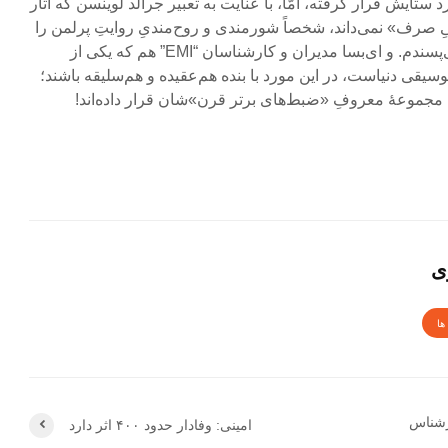
ستایش قرار گرفته، امّا، با عنایت به تعبیر جرالد لوینسن که آثار
 صرف» نمی‌داند، شخصاً شورمندی و روح‌مندیِ روایتِ پرلمن را
از کاپریس‌های ۲۴گانه بسیار می‌پسندم. و ای‌بسا مدیران و کارشناسان “EMI” هم که یکی از
سیقی دنیاست، در این مورد با بنده هم‌عقیده و هم‌سلیقه باشند؛
مجموعۀ معروف‌ِ «ضبط‌های برتر قرن»شان قرار داده‌اند!
ی
ها
ارشناس
امینی: وفادار حدود ۴۰۰ اثر دارد