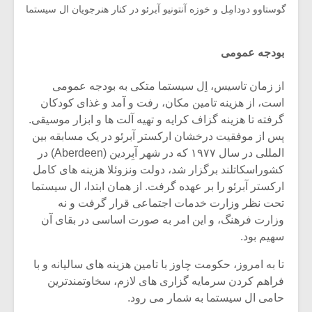
گوستاوو دودامِل و خوزه آنتونیو آبرئو در کنار هنرجویان ال سیستما
بودجه عمومی
از زمان تاسیس، اِل سیستما متکی به بودجه عمومی
است، از هزینه تامین مکان، رفت و آمد و غذای کودکان
گرفته تا هزینه گزاف کرایه و تهیه آلت ها و ابزار موسیقی.
پس از موفقیت درخشان ارکستر آبرئو در یک مسابقه بین
المللی در سال ۱۹۷۷ که در شهر آبِردین (Aberdeen) در
کشوراسکاتلند برگزار شد، دولت ونزوئلا هزینه های کامل
ارکستر آبرئو را بر عهده گرفت. از همان ابتدا، ال سیستما
تحت نظر وزارت خدمات اجتماعی قرار گرفت و نه
وزارت فرهنگ، و این امر به صورت اساسی در بقای آن
سهیم بود.
تا به امروز، حکومت چاوز با تامین هزینه های سالیانه و با
فراهم کردن سرمایه گزاری های لازم، سخاوتمندترین
حامی ال سیستما به شمار می رود.