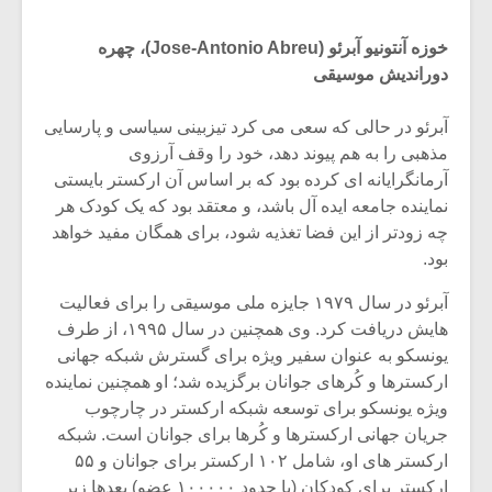
خوزه آنتونیو آبرئو (Jose-Antonio Abreu)، چهره
دوراندیش موسیقی
آبرئو در حالی که سعی می کرد تیزبینی سیاسی و پارسایی
مذهبی را به هم پیوند دهد، خود را وقف آرزوی
آرمانگرایانه ای کرده بود که بر اساس آن ارکستر بایستی
نماینده جامعه ایده آل باشد، و معتقد بود که یک کودک هر
چه زودتر از این فضا تغذیه شود، برای همگان مفید خواهد
بود.
آبرئو در سال ۱۹۷۹ جایزه ملی موسیقی را برای فعالیت
هایش دریافت کرد. وی همچنین در سال ۱۹۹۵، از طرف
میکلوش روژا
موریس ژار
یونسکو به عنوان سفیر ویژه برای گسترش شبکه جهانی
ارکسترها و کُرهای جوانان برگزیده شد؛ او همچنین نماینده
ویژه یونسکو برای توسعه شبکه ارکستر در چارچوب
جریان جهانی ارکسترها و کُرها برای جوانان است. شبکه
یادداشتی بر موسیقی
دوره آموزش
ارکستر های او، شامل ۱۰۲ ارکستر برای جوانان و ۵۵
متن فیلم «متری
موسیقی بر
ارکستر برای کودکان (با حدود ۱۰۰۰۰۰ عضو) بعدها زیر