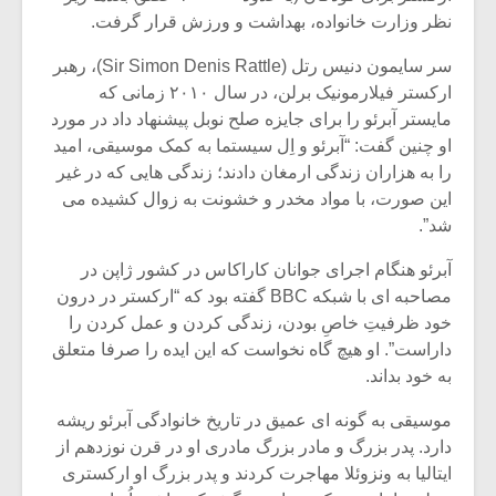
شیش و نیم»
موسیقی فی
نظر وزارت خانواده، بهداشت و ورزش قرار گرفت.
برگزار می 
سر سایمون دنیس رتل (Sir Simon Denis Rattle)، رهبر
اگر نمی توانی
سکانسی به 
مشهورترین باشی،
موسیقی فیلم 
ارکستر فیلارمونیک برلن، در سال ۲۰۱۰ زمانی که
بدنام ترین باش
مایستر آبرئو را برای جایزه صلح نوبل پیشنهاد داد در مورد
او چنین گفت: “آبرئو و اِل سیستما به کمک موسیقی، امید
را به هزاران زندگی ارمغان دادند؛ زندگی هایی که در غیر
این صورت، با مواد مخدر و خشونت به زوال کشیده می
شد”.
آبرئو هنگام اجرای جوانان کاراکاس در کشور ژاپن در
مصاحبه ای با شبکه BBC گفته بود که “ارکستر در درون
خود ظرفیتِ خاصِ بودن، زندگی کردن و عمل کردن را
داراست”. او هیچ گاه نخواست که این ایده را صرفا متعلق
به خود بداند.
موسیقی به گونه ای عمیق در تاریخ خانوادگی آبرئو ریشه
دارد. پدر بزرگ و مادر بزرگ مادری او در قرن نوزدهم از
ایتالیا به ونزوئلا مهاجرت کردند و پدر بزرگ او ارکستری