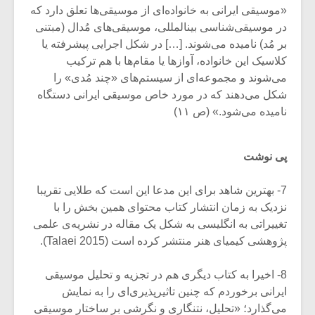
شیش و نیم»
موسیقی فی
«موسیقی ایرانی به خانواده‌ای از موسیقی‌ها تعلق دارد که
برگزار می 
در موسیقی‌شناسی بینالمللی، موسیقی‌های مُدال (مبتنی
اگر نمی توانی
سکانسی به 
بر مُد) نامیده می‌شوند. […] در شکل اجرایی پیشرفته یا
مشهورترین باشی،
موسیقی فیلم 
کلاسیک این خانواده، آوازها یا مقام‌ها با هم ترکیب
بدنام ترین باش
می‌شوند و مجموعه‌ای از سیستم‌های «چند مُدی» را
شکل می‌دهند که در مورد خاص موسیقی ایرانی دستگاه
نامیده می‌شود.» (ص ۱۱)
پی نوشت
7- بهترین شاهد برای این مدعا این است که طلایی تقریبا
نزدیک به زمان انتشار کتاب محتوای همین بخش را با
تغییراتی به انگلیسی به شکل یک مقاله در نشریه‌ی علمی
پژوهشی کیمیای هنر منتشر کرده است (Talaei 2015).
8- اخیرا به کتاب دیگری هم در تجزیه و تحلیل موسیقی
ایرانی برخوردم که چنین تاثیرپذیری‌ای را به نمایش
می‌گذارد؛ «تحلیل، نتنگاری و نگرشی بر ساختار موسیقی