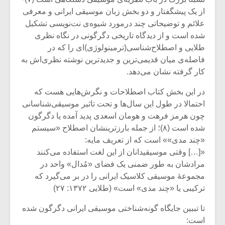
از یک پیشگفتار و دو بخش زبان موسیقی ایرانی و معرفی
علائم و توضیحاتی چند درمورد شیوه‌ی نت‌نویسی تشکیل
شده است و از دیدگاه تاریخی دگرگونی در نگاه نظری
طلایی و اصطلاح‌شناسی(ترمینولوژی)ای را که در
فاصله‌ی میان قدیمی‌ترین و جدیدترین نوشته نظری‌اش به
کار گرفته نشان می‌دهد.
در این بخش کتاب اصطلاحات و نگرش‌هایی هست که
احتمالا در طول این سال‌ها و تحت تاثیر موسیقی‌شناسانی
چون هرمز فرهت و هومان اسعدی پدید آمده یا دگرگون
شده است (۸)؛ از جمله بارزترینشان اصطلاح «سیستم
«چند مدی»» است که از تعریف مایه:
«[…] وقتی موسیقیدانان از این لغت استفاده می‌کنند
میکلوش روژا
موریس ژار
مرادشان به طور ضمنی یک فضای «مُدال» واحد در
مجموعۀ موسیقی کلاسیک ایرانی را در بر می‌گیرد که
ترکیبی یا «چند مدی» است» (طلایی ۱۳۷۲: ۲۷)
یادداشتی بر موسیقی
دوره آموزش
تا تببین جایگاه گونه‌شناختی موسیقی ایرانی دگرگون شده
متن فیلم «متری
موسیقی بر
است: