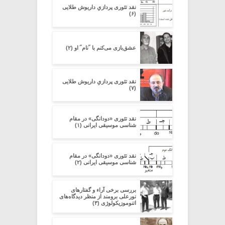
نقد تئوری پردازیِ داریوش طلایی
(۶)
عشق‌بازی می‌کنم با ˝نام˝ او (۲)
نقد تئوری پردازیِ داریوش طلایی
(۷)
نقد تئوری «دودانگی» در مقام
شناسی موسیقی ایرانی (۱)
نقد تئوری «دودانگی» در مقام
شناسی موسیقی ایرانی (۲)
بررسی برخی آراء و گفتارهای
نورعلی برومند از منظر دیدگاه‌های
اتنوموزیکولوژی (۳)