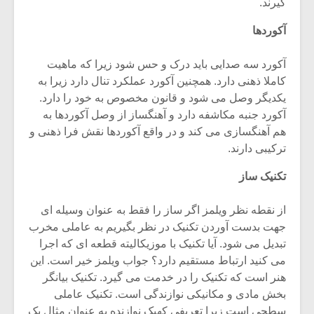
شیش و نیم»
موسیقی فی
گیرند.
برگزار می 
آکوردها
اگر نمی توانی
سکانسی به 
مشهورترین باشی،
موسیقی فیلم 
آکورد سه صدایی باید درک و حس شود زیرا که ماهیت
بدنام ترین باش
کاملا ذهنی دارد. همچنین آکورد عملکرد تنال دارد زیرا به
یکدیگر وصل می شود و قانون مخصوص به خود را دارد.
آکورد جنبه مکاشفه دارد و آهنگساز از وصل آکوردها به
هم آهنگسازی می کند و در واقع آکوردها نقش فرا ذهنی و
ترکیبی دارند.
تکنیک ساز
از نقطه نظر ویلمز اگر ساز را فقط به عنوان وسیله ای
جهت بدست آوردن تکنیک در نظر بگیریم به عاملی مخرب
تبدیل می شود. آیا تکنیک با موزیکالیته قطعه ای که اجرا
می کنید ارتباط مستقیم دارد؟ جواب ویلمز خیر است. این
هنر است که تکنیک را در خدمت می گیرد. تکنیک بیانگر
بخش مادی و مکانیکی نوازندگی است. تکنیک عاملی
سطحی است زیرا تعریفی کهیک نوازنده به عنوان مثال یک