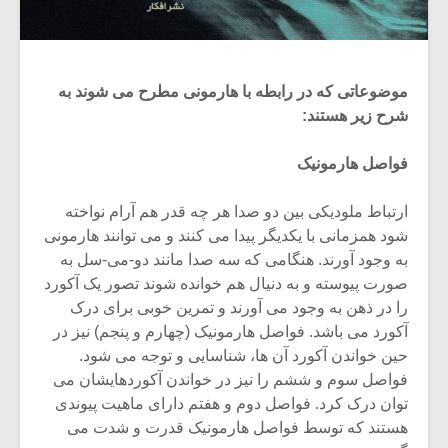
موضوعاتی که در رابطه با هارمونی مطرح می شوند به
شرح زیر هستند:
فواصل هارمونیک
ارتباط ملودیکی بین دو صدا هر چه قدر هم آرام نواخته
شود همزمانی با یکدیگر پیدا می کنند و می توانند هارمونی
به وجود آورند. هنگامی که سه صدا مانند دو-می-سل به
صورت پیوسته و به دنیال هم خوانده شوند تصور یک آکورد
را در ذهن به وجود می آورند و تمرین خوبی برای درک
میکلوش روژا
موریس ژار
آکورد می باشد. فواصل هارمونیک (چهارم و پنجم) نیز در
حین خواندن آکورد آن ها، شناسایی و توجه می شود.
فواصل سوم و ششم را نیز در خواندن آکوردهایشان می
توان درک کرد. فواصل دوم و هفتم دارای ماهیت پیوندی
یادداشتی بر موسیقی
دوره آموزش
هستند که توسط فواصل هارمونیک قدرت و شدت می
متن فیلم «متری
موسیقی بر