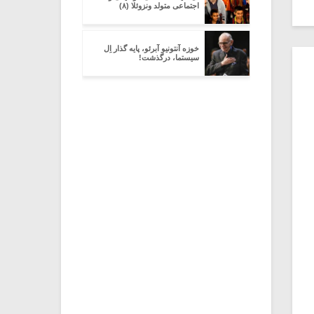
اجتماعی متولد ونزوئلا (۸)
خوزه آنتونیو آبرئو، پایه گذار اِل
سیستما، درگذشت!