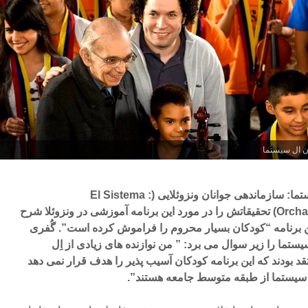
یان ال سیستما
گُفری در کتابی با عنوان اِل سیستما: سازماندهی جوانان ونزوئلایی (El Sistema :
Orchastrating Venezuela’s Youth) تحقیقاتش را در مورد این برنامه آموزشی در ونزوئلا شرح
ین برنامه “کودکان بسیار محروم را فراموش کرده است”. گُفری
یستما را زیر سوال می برد: ” من نوازنده های زیادی از اِل
د بودند که این برنامه کودکان آسیب پذیر را هدف قرار نمی دهد
ِل سیستما از طبقه متوسط جامعه هستند”.