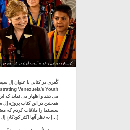
گوستاوو دودامِل و خوزه آنتونیو آبرئو در کنار هنرجو
می دهد و اظهار می نماید که ا
همچنین در این کتاب پروژه اِل س
سیستما را ملاقات کردم که معتق
[…] به نظر آنها اکثر کودکانِ ا