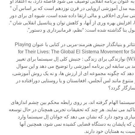
 به عنوان برنامه انقلابی توصیف می شود فاصله دارد، به اعتقاد او
شبیه مدل آموزشی اروپایی در قرن نوزدهم است که بر اساس آن ”
سازی اخلاقی و مالی ارتقا داده شده است، شیوه ای برای دور
 افزایش بهره وری از آنها، و کاهش توان و پتانسیل انقلابی شان “.
ول بنا گذاشته شده است: “نظم، فرمانبرداری و دستور”.
اریک بوت (Eric Booth) هنرمند تئاتر و بنیانگذار جنبش هنرمند-مربی در کتابی با عنوان Playing
for Their Lives: The Global El Sistema Movement for 
(W.W. Norton & Company, 2016) نوازندگی برای زندگی : جنبش کلی اِل سیستما برای تغییر
بی سابقه این برنامه آموزشی را توضیح می دهد و این سوال
دهد که چگونه مجموعه ای از ارزش ها، و نه یک روش آموزشی،
تنوع مانند لس آنجلس، افغانستان و یا روستایی دورافتاده در
سازگار گردد؟
ِل سیستما الهام گرفته اند، بر روی رابطه محکم بین چشم اندازهای
کید می نمایند. هر چند که تحقیقات تجربی همچنان در حال توسعه
یاری وجود دارد که نشان می دهد که جوانان اِل سیستما وارد
ین که پایشان به دستگاه قضایی کشیده نمی شود، همچنین آنها
ت به همتایان خود دارند.