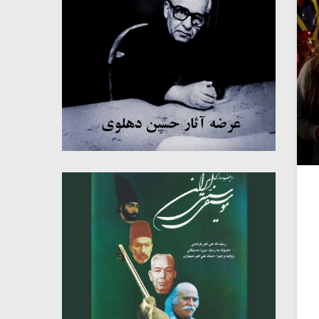
میکلوش روژا
موریس ژار