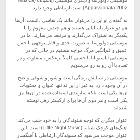
موسیقی دولورسا و دیگری موسیقی آپاسیاناتا (Musica
Appassionata 2002) است ارتباطی وجود دارد.
به گفته‌ی او این را می‌توان مانند یک نقاشی دانست. آن‌ها
هم دو عنوان ایتالیایی هستند و هم چندین مفهوم را با
یکدیگر به اشتراک می‌‌گذارند و مرتبط می‌سازند. ما در
موسیقی دولورسا به صورت جدی و قابل توجهی با حس
عمیق و غم‌انگیز مرگ مواجه هستیم در حالی که در
موسیقی آپاسیوناتا با حسی کاملاً برعکس، متفاوت و در
تضاد با آن رو به رو می‌شویم.
موسیقی در ستایش زندگی است و شور و شوقی واضح
در آن وجود دارد. به غیر از این نه تنها عنوان و محتویات
آن‌ها یکی است بلکه سازبندی استفاده شده در آن‌ها نیز
میکلوش روژا
موریس ژار
یکی است و هر دوی آن‌ها برای ارکستر زهی نوشته
شده‌اند.
عنوان دیگری که توجه شنوندگان را به خود جلب می‌کند:
آهنگ‌های کوچک شبانه (Little Night Music) است. این
یادداشتی بر موسیقی
دوره آموزش
متن فیلم «متری
موسیقی بر
عنوان موجب می‌شود که شنوندگان ارتباطی با آهنگساز