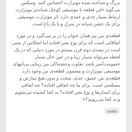
شیش و نیم»
موسیقی فی
بزرگ و شناخته شده موتزارت احساس کنند. وسکس
برگزار می 
می‌گوید «این قطعه با موسیقی کوچک شبانه‌‌ی موتزارت
ارتباط بسیار جدی و عمدی دارد. اثر موتزارت موسیقی
اگر نمی توانی
سکانسی به 
برای یک جشن شبانه در منزل و یا یک باغ است.
مشهورترین باشی،
موسیقی فیلم 
بدنام ترین باش
قطعه‌ی من نیز همان عنوان را در بر می‌گیرد و در مورد
اتفاقاتی است که برای نوع بشر افتاده اما انعکاس از شبی
است در نیمه‌ی دوم قرن بیستم در مورد دنیایی که در یک
لحظه می‌تواند بسیار زیبا و در عین حال بسیار
خصومت‌آمیز باشد. تفاوت وحشتناکی بین زیبایی بی‌انتهای
موسیقی موتزارت و مضمون قطعه‌ی من وجود دارد.
قطعه‌ی من عمیق، جدی، سخت و بدون هیچ سازش و
مصلحتی است. برای ما چه اتفاقی افتاده؟ چه اتفاقی
برای انسان‌ها و نوع بشر افتاده؟ به کجا کشیده می‌شویم
و به کجا می‌رویم؟»
vasks