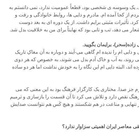
 یک وسوسه ی شخصی بود، قطعاً عمومیت ندارد، نمی دانستم به
م از کجا آمده ام. مادرم و دایی ها، روابط خانوادگی و رفت و
رد. تأثیرات مثبتی برایم داشت. از یک دوره ای به بعد دوست
ار می دهد، تب و تابی بود که نهایتاً برای من به خلاقیت بدل شد.
ی زاده(سحر)، برایمان بگویید.
ایی ام را ندیده ام گاهی می-آیند و دوباره به آن مغاکِ تاریک
ی روند، به آب و خاک آدم بدل می شوند، به خصوص که هر دوی
ده اند، البته دایی ام این نگاه را به خودش نداشت اما هر دو ساده
ارم جز صدا. مختاری یک کارگزار فرهنگ بود به این معنی که می
نگ نقص دارد و تلاش می کرد تا آن قسمت را بازسازی و ترمیم
در تنهایی و مناعت در هم شکستند و هیچ کَس هم نتوانست صدایش
ی معاصر ایران اهمیتی سزاوار ندارد؟