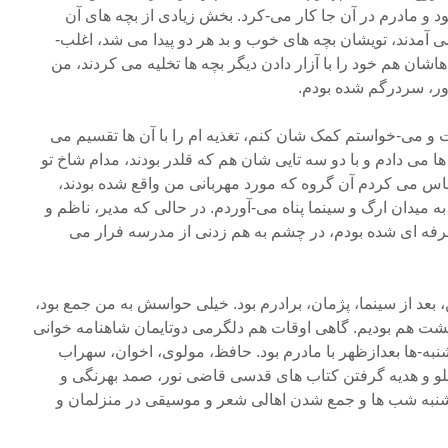
 و مادرم در آن جا کار می-کرد. بخش زیادی از بچه های آن
 آمدند، تویشان بچه های خوب و بد هر دو پیدا می شد، اغلب-
شان هم خود را با آزار دادن دیگر بچه ها تخلیه می کردند، من
ور، سردرگم شده بودم.
 می-خواستم کمک شان کنم، تغذیه ام را با آن ها تقسیم می
 ها می دادم و با دو سه تایی شان هم که قلدر بودند، مدام شاخ تو
 می کردم آن گروه که مورد مهربانی من واقع شده بودند،
ه میدان ارگ و سینما پناه می-آوردم. در حالی که مدیر، ناظم و
حرفه ای شده بودم، در چشم به هم زدنی از مدرسه فرار می
ن، بعد از سینما، پژمان، برادرم بود. خیلی حواسش به من جمع بود،
هم بودیم. گاهی اوقات هم دلگرمی دوتایمان شاهنامه خوانی
به-ها بعدازظهر با مادرم بود. حافظ، مولوی، اخوان، سهراب
و و هدیه گرفتن کتاب های قدسی قاضی نور، صمد بهرنگی و
 شنبه شب ها و جمع شدن اهالی شعر و موسیقی در منزلمان و