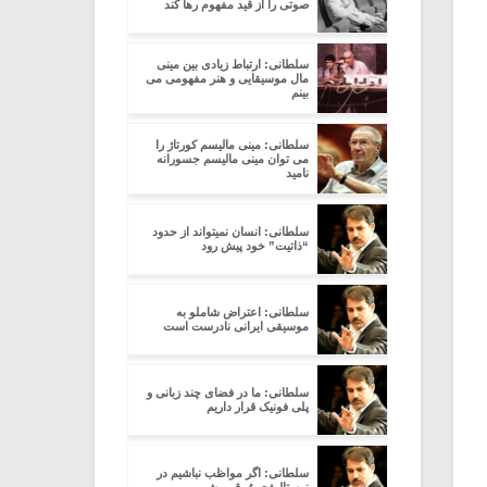
صوتی را از قید مفهوم رها کند
سلطانی: ارتباط زیادی بین مینی
مال موسیقایی و هنر مفهومی می
بینم
سلطانی: مینی مالیسم کورتاژ را
می توان مینی مالیسم جسورانه
نامید
سلطانی: انسان نمیتواند از حدود
“ذاتیت” خود پیش رود
سلطانی: اعتراض شاملو به
موسیقی ایرانی نادرست است
سلطانی: ما در فضای چند زبانی و
پلی فونیک قرار داریم
سلطانی: اگر مواظب نباشیم در