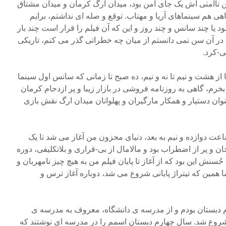
ن ناامنی اش یک جای امن بود، میدان ارگ کرمان و میدان مشتاق
هی هم سینماهای آریا و مهتاب. توقع و صله ای نداشتم، برایم
یا چند سانس و چند روز و این که آن فیلم را قرار است چند بار
د. در آن سن نمی دانستم از میان چه خطراتی گذر می کنم، تاریکی
ی-کرد.
 هشت و نیم تا نه و نیم، ده صبح تا زمانی که سانس اول سینما
رم، گاهی به روزنامه فروشی در بازار زیبا و پر ازدحام کرمان
ان دستیار و همکار مارگیران و پهلوانان میدان ارگ نقش بازی
 ساعت دوازده و نیم به بعد، دنیای محزون من آغاز می شد تا یک
ان و پر از اضطراب بود و مالامال از بی-قراری و بلاتکلیفی، دوره
سنش این بود که از آغاز تا پایان فیلم من به هیچ چیز نامهربان و
ا همین که تیتراژ پایانی شروع می شد، دوباره آغاز ترس و
 دبستان بودم و از مدرسه ی دانشگاه، معروف به مدرسه ی
 شروع شد. سال چهارم دبستان اسمم را در مدرسه ای نوشتند که