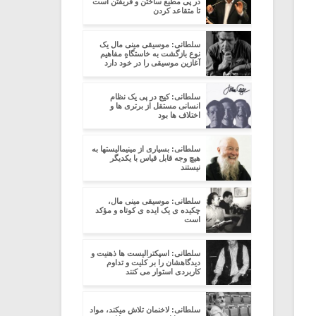
در پی مطیع ساختن و فریفتن است
تا متقاعد کردن
سلطانی: موسیقی مینی مال یک
نوع بازگشت به خاستگاهِ مفاهیم
آغازین موسیقی را در خود دارد
سلطانی: کیج در پی یک نظام
انسانی مستقل از برتری ها و
اختلاف ها بود
سلطانی: بسیاری از مینیمالیستها به
هیچ وجه قابل قیاس با یکدیگر
نیستند
سلطانی: موسیقی مینی مال،
چکیده ی یک ایده ی کوتاه و مؤکد
است
سلطانی: اسپکترالیست ها ذهنیت و
دیدگاهشان را بر کلیت و تداوم
کاربردی استوار می کنند
سلطانی: لاخنمان تلاش میکند، مواد