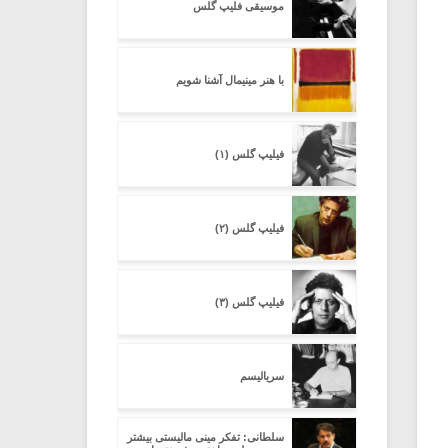
موسیقی فلیپ گلس
با هنر مینیمال آشنا شویم
فیلیپ گلس (۱)
فیلیپ گلس (۲)
فیلیپ گلس (۳)
سریالیسم
سلطانی: تفکر مینی مالیستی بیشتر