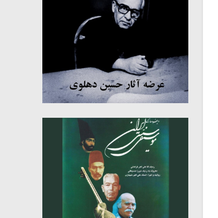
میکلوش روژا
موریس ژار