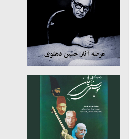
میکلوش روژا
موریس ژار