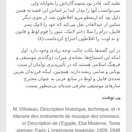
شیش و نیم»
موسیقی فی
تقلید کند، قادر بود شنوندگان‌اش را بخواباند ولی
برگزار می 
نمی‌توانست آنها را بیدار کند! بر اساس این قصه به همین
دلیل بود که ارسطو مرید افلاطون شد. از سوی دیگر
اگر نمی توانی
سکانسی به 
مشهورترین باشی،
موسیقی فیلم 
ساتین از عبدالقادر نقل می‌کند که عود را لامِک پسر
بدنام ترین باش
قابیل، درام را سلا دختر لامک، تنبور را قوم لوط و قانون
-و نه لوت- را افلاطون اختراع کرده‌است.(۸)
در این گفته‌ها نکات جالب توجه زیادی وجود دارد. اول
اینکه این استنتاج‌ها، نشانه‌ی میراث دوگانه‌ی موسیقی و
فرهنگ اسلامی هستند که در تأثیرپذیری توأمان از سنت
یونانی‌ و سامی‌ ریشه دارند. همچنین، اینکه فرزندان نفرین
شده‌ی قابیل و لوط در منابع عربی به عنوان مخترع
سازهای موسیقی معرفی شده‌اند بی‌منظور نیست.
پی نوشت
۷- M. Villoteau, Description historique, technique, et
litteraire des instruments de musique des orientaux,
in Description de l’Egypte, Etat Moderne, Tome
premier. Paris: L’imprimerie Imperiale; 1809, 1848.