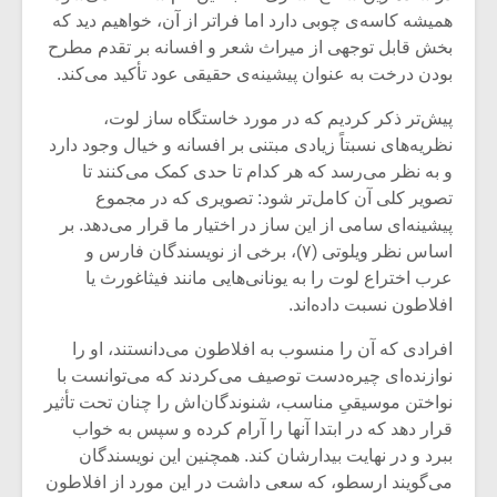
همیشه کاسه‌ی چوبی دارد اما فراتر از آن، خواهیم دید که
بخش قابل توجهی از میراث شعر و افسانه بر تقدم مطرح
بودن درخت به عنوان پیشینه‌ی حقیقی عود تأکید می‌کند.
پیش‌تر ذکر کردیم که در مورد خاستگاه ساز لوت،
نظریه‌های نسبتاً زیادی مبتنی بر افسانه و خیال وجود دارد
و به نظر می‌رسد که هر کدام تا حدی کمک می‌کنند تا
تصویر کلی آن کامل‌تر شود: تصویری که در مجموع
پیشینه‌ای سامی از این ساز در اختیار ما قرار می‌دهد. بر
اساس نظر ویلوتی (۷)، برخی از نویسندگان فارس و
عرب اختراع لوت را به یونانی‌هایی مانند فیثاغورث یا
افلاطون نسبت داده‌اند.
میکلوش روژا
موریس ژار
افرادی که آن را منسوب به افلاطون می‌دانستند، او را
نوازنده‌ای چیره‌دست توصیف می‌کردند که می‌توانست با
نواختن موسیقیِ مناسب، شنوندگان‌اش را چنان تحت تأثیر
قرار دهد که در ابتدا آنها را آرام کرده و سپس به خواب
یادداشتی بر موسیقی
دوره آموزش
ببرد و در نهایت بیدارشان کند. همچنین این نویسندگان
متن فیلم «متری
موسیقی بر
می‌گویند ارسطو، که سعی داشت در این مورد از افلاطون