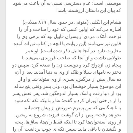
شیش و نیم»
موسیقی فی
موسیقی است؛ عدم دسترسی نسبی به آن باعث می‌شود
برگزار می 
که بیان این داستان ارزشمند باشد:
اگر نمی توانی
سکانسی به 
هشام ابن الکلبی (متوفی در حدود سال ۸۱۹ میلادی)
مشهورترین باشی،
موسیقی فیلم 
اشاره می‌کند که اولین کسی که عود را ساخت و آن را
بدنام ترین باش
نواخت، لَمْک، مردی از پسران قابیل بود که برخی وی را
قابین نیز می‌نامند (این روایت با آنچه در کتاب تورات آمده
مغایرت دارد. در آنجا هابیل ذکر شده است). او عمر
طولانی داشت و از آنجا که صاحب فرزندی نمی‌شد با
پنجاه زن ازدواج کرد و دویست زن را صیغه کرد. سپس دو
دختر به نامهای سیلا و یَمْک از وی به دنیا آمدند. بعد از آن،
ده سال پیش از مرگش، پسری از وی متولد شد و او از
این موضوع بسیار خوشحال بود. ولی پسر وقتی پنج ساله
بود از دنیا رفت و لمک بسیار اندوهگین شد. پس نعش پسر
را از درختی آویزان کرد و گفت: «تا زمانیکه تکه تکه شود
یا تا هنگامی که من بمیرم صورتش از پیش چشمانم
نخواهد رفت». پس از آن گوشت فرزند، شروع به ریختن
از روی استخوان‌ها کرد تا اینکه فقط ران‌ها، ساق‌ها، پنجه
و انگشتان پا باقی ماند. سپس تکه‌ای چوب برداشت. آن را