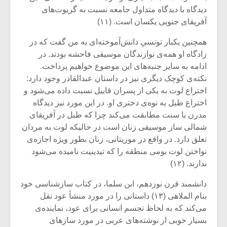
دیدگاه با دیدگاه متداول جامعه نسبت به گریوت‌های
آفریقای جنوبی یکسان است. (۱۱)
همچنین یکبار تونسیِ دانش‌آموخته‌‌ای به من گفت که در
زادگاه او همه‌ی نوازندگان موسیقی فاحشه بودند. در
ادامه به سایر جنبه‌های این موضوع خواهیم پرداخت.
نکته‌ی کوچک دیگری نیز در داستان عبدالقادر وجود دارد:
اختراع لوت به یکی از پسران قابیل نسبت داده می‌شود و
اختراع طبل به نوه‌ی دختری او. در این مورد نیز دیدگاه
مدرن با سنت مطابقت می‌کند چرا که طبل در آفریقای
شمالی ساز موسیقی زنان است در حالیکه لوت به مردان
تعلق دارد. در واقع در موریتانی، زنان بطور ویژه اجازه‌‌ی
نواختن لوت بومی منطقه را که تیدینیت نامیده می‌شود
میکلوش روژا
موریس ژار
ندارند. (۱۲)
دانشمند قرن نوزدهم، ابن سلما، در کتاب سازشناسی خود
بنام الملاهی (۱۳) داستانی را در مورد منشأ عود نقل
یادداشتی بر موسیقی
دوره آموزش
می‌کند که به لحاظ تجسم انسانی برای عود، نماینده‌ی
متن فیلم «متری
موسیقی بر
بسیار خوبی از نوشته‌های عربی در مورد سازهای