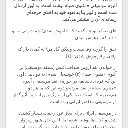
آلبوم موسیقی «مثنوی صبا» نوشته است، به نُویز ارسال
شده است و نُویز بنا به تعهد خود به اخلاق حرفه‌ایِ
رسانه‌ای آن را منتشر می‌کند.
«ای صبا با تو چه گفتند که خاموش شدی/ چه شرابی به تو
دادند که مدهوش شدی
خلق را گرچه وفا نیست ولیکن گل من/ نه گمان دار که
رفتی و فراموش شدی» (۱)
از خواندن نقد آروین صداقت‌کیش (منتقد موسیقی) بر
آلبوم «مثنوی صبا» (۲) خوشحال شدم؛ به دو دلیل: اول
این که فردی باسابقه در حوزه‌ی نقدِ موسیقی، آلبوم
«مثنوی صبا» را نقد نموده و دوم این که ما هر دو
هم‌نظریم که استاد صبا یکی از بزرگ‌ترین اساتید تأثیرگذار
در موسیقی معاصر ایرانی بوده است.
در موسیقی ایرانی برای ساز عود زحمت بسیار کشیده
شده و کتاب‌ها نوشته شده اما با این حال هنوز رپرتوار
محدودی برای عود ایرانی وجود دارد و به گسترش این