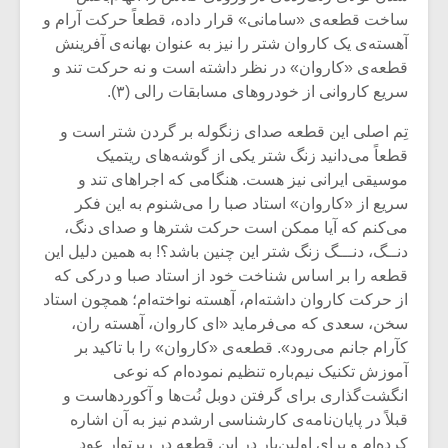
ساخت قطعه‌ی «سامانی» قرار داده، قطعاً حرکت آرام و
آهسته‌ی یک کاروان شتر را نیز به عنوان بهانه‌ی آفرینش
قطعه‌ی «کاروان» در نظر داشته است و نه حرکت تند و
سریع کاروانی از خودروهای مسابقات رالی (۳).
تِم اصلی این قطعه صدای زنگوله‌ بر گردن شتر است و
قطعاً می‌دانید زنگ شتر یکی از گوشه‌های ریتمیک
موسیقی ایرانی‌ نیز هست. هنگامی که اجراهای تند و
سریع از «کاروان» استاد صبا را می‌شنوم به این فکر
می‌کنم که آیا ممکن است حرکت شترها و صدای دنگ،
دنــگ، دنـــگ زنگ شتر این چنین باشد؟! به همین دلیل این
قطعه را بر اساس شناخت خود از استاد صبا و درکی که
از حرکت کاروان داشته‌ام، آهسته نواخته‌ام؛ همچون استاد
سخن، سعدی که می‌فرماید «ای کاروان، آهسته ران،
کآرام جانم می‌رود». قطعه‌ی «کاروان» را با تاکید بر
آموزش تکنیک نیم‌‌باره تنظیم نموده‌ام که نوعی
انگشت‌گذاری برای گرفتن دوبل نُت‌ها و آکوردهاست و
قبلاً در پایان‌نامه‌ی کارشناسی ارشدم نیز به آن اشاره
کرده‌ام و برای اولین‌بار در این قطعه در رپرتوار عود