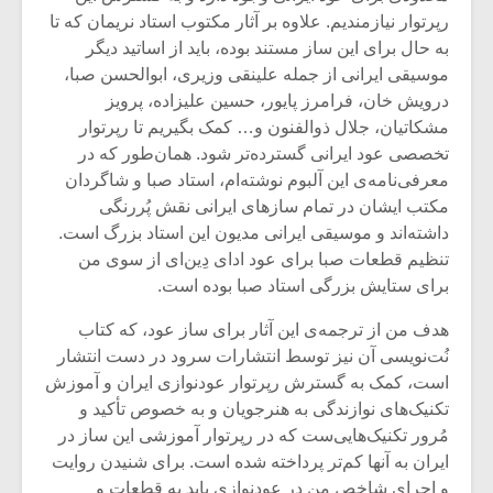
رپرتوار نیازمندیم. علاوه بر آثار مکتوب استاد نریمان که تا
به حال برای این ساز مستند بوده، باید از اساتید دیگر
موسیقی ایرانی از جمله علینقی وزیری، ابوالحسن صبا،
درویش خان، فرامرز پایور، حسین علیزاده، پرویز
مشکاتیان، جلال ذوالفنون و… کمک بگیریم تا رپرتوار
تخصصی عود ایرانی گسترده‌تر شود. همان‌طور که در
معرفی‌نامه‌ی این آلبوم نوشته‌ام، استاد صبا و شاگردان
مکتب ایشان در تمام سازهای ایرانی نقش پُررنگی
داشته‌اند و موسیقی ایرانی مدیون این استاد بزرگ است.
تنظیم قطعات صبا برای عود ادای دِین‌ای از سوی من
برای ستایش بزرگی استاد صبا بوده است.
هدف من از ترجمه‌ی این آثار برای ساز عود، که کتاب
نُت‌نویسی آن نیز توسط انتشارات سرود در دست انتشار
است، کمک به گسترش رپرتوار عودنوازی ایران و آموزش
تکنیک‌های نوازندگی به هنرجویان و به خصوص تأکید و
مُرور تکنیک‌هایی‌ست که در رپرتوار آموزشی این ساز در
ایران به آنها کم‌تر پرداخته شده است. برای شنیدن روایت
و اجرای شاخص من در عودنوازی باید به قطعات و