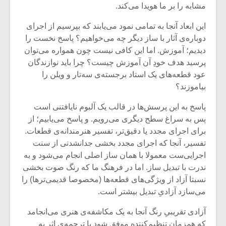
مشابه را بر ما هویدا می‌کند.
این ابعاد آنجا به تمامی نمود می‌یابند که بپرسیم از اجرای
دوباره‌ی آثار با ساز دیگر چه می‌خواهیم؟ پاسخ نخست را
دیدیم؛ آموزش. اما این کافی نیست چون همواره می‌توان
پرسید هدف خودِ آن آموزش چیست؟ چرا باید نوازندگان
عود قطعه‌های یک استاد برجسته‌ی سه‌تار و ویلن را
بیاموزند؟
پاسخ به این پرسش‌ها در قالب یک آلبوم نایافتنی است
پس به سراغ سطح دیگری می‌رویم. و پاسخ می‌یابیم؛ از
برای اجرای مجدد یا دقیق‌تر، تفسیر هنرمندانه‌ی قطعات.
تفسیر، آنجا که اجرای مجدد بخشی جدانشدنی از سنت
اجرایی‌ست معمولا با همان ساز اصلی انجام می‌شود و به
ندرت با تبدیل ساز. اما در فرهنگ ما که رنگ صوت بخشی
نسبتا آزاد از ویژگی‌های قطعه‌ها (مخصوصا قدیمی‌ترها) را
می‌سازد آزادیِ تبدیل بیشتر است.
آزادی تقریبیِ رنگ آنجا به یک مکاشفه‌ی هنری می‌انجامد
که همزمان تنظیم‌کننده موفق شود با ترجمه‌ی اثر به