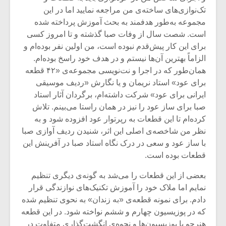
تک‌نوازی‌های ساخته‌ی من مراجعه نمایید اما در این
مجموعه به‌طور هدفمند به بحث آموزش پرداخته شده
است. شصت سال از وفات صبا گذشته و تا امروز کسی
برای این کار پیش‌قدم نبوده است، من اولین نفر بوده‌ام و
الزاماً بهترین آن‌ها نیستم و در هدف خود راسخ بوده‌ام.
همان‌طور که در اجرا و نت‌نویسی مجموعه‌ی «۴۲ قطعه
برای عود» استاد نریمان و یا نگارش «ردیف موسیقی
ایرانی برای عود» شرکت داشته‌ام، برگردان آثار استاد
صبا برای ساز عود را نیز در همان راستا می‌بینم. تلاش
کرده‌ام تا این قطعات به رپرتوار عود افزوده شود و به
نظر من شاخصه‌ی اصلی این اثر، شنیدن ردیف آوازی صبا
با ساز عود و سعی در درک نگاه استاد صبا در آفرینش این
قطعات بوده است.
بعضی از این قطعات را می‌شد به گونه‌ی دیگری تنظیم
نمایم اما ملاک خود را آموزش تکنیک‌های نوازندگی قرار
دادم. برای نمونه قطعه‌ی «به زندان» به نحوی تنظیم شده
که در پوزیسیون چهارم و ششم نواخته شود. در این قطعه
هنرجو با پوزیسیون‌ها و نحوه‌ی انگشت‌گذاری متفاوت در