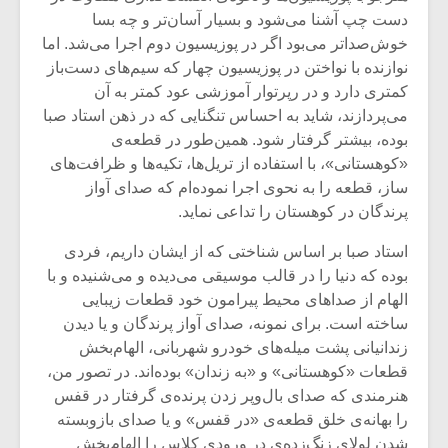
دست چپ آشنا می‌شود و بسیار آسان‌تر و چه بسا
خوش‌صداتر می‌بود اگر در پوزیسیون دوم اجرا می‌شد. اما
نوازنده با نواختن در پوزیسیون چهار که سیم‌های دست‌باز
کمتری دارد و در رپرتوار آموزشی عود کمتر به آن
می‌پردازند، شاید به احساس تنگنایی که در ذهن استاد صبا
بوده، بیشتر گرفتار شود. همین‌طور در قطعه‌ی
«کوهستانی»، با استفاده از تریل‌ها، تکیه‌ها و ظرافت‌های
ساز، قطعه را به نحوی اجرا نموده‌ام که صدای آواز
پرند‌گان در کوهستان را تداعی نماید.
استاد صبا بر اساس شناختی که از ایشان داریم، فردی
بوده که دنیا را در قالب موسیقی می‌دیده و می‌شنیده و با
الهام از صداهای محیط پیرامون خود قطعات زیبایی
ساخته است. برای نمونه، صدای آواز پرندگان و یا دیدن
زندانیانی پشت میله‌های خودرو شهربانی، الهام‌بخش
قطعات «کوهستانی» و «به زندان» بوده‌اند. در تصور من،
هنرمندی که صدای بال‌و‌پر زدن پرنده‌ی گرفتار در قفس
را بهانه‌ی خلق قطعه‌ی «در قفس» و یا صدای باز‌و‌بسته
شدن لولای زنگ‌زده‌ی در ورودی کلاس را الهام‌بخش