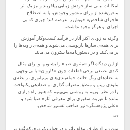
امکانات بیانی ساز خودش زیبایی بیافریند و نیز یک اثر
متعین‌شده از ورای منشور وجودش، یا به اصطلاح
«اجرای شاخص» خویش را عرضه کند؛ چیزی که بی
اجرای او هرگز وجود نداشت.
وگرنه به ‌زودی اکثر آثار در فرآیند کسب‌وکار آموزش
برای همه‌ی سازها بازنویسی می‌شوند و همه‌ی زاویه‌ها را
پر می‌کنند و در دستورنامه‌ها سترون می‌مانند.
از این دیدگاه اگر «مثنوی صبا» را بشنویم، و برای مثال
کندی تصنعی برخی قطعات چون «کاروان» یا بی‌توجهی
به تضادهای رنگ-حالت جمله‌بندی‌های مینیاتوری، رابطه‌ی
ملودی-ریتم و منطق مضراب‌گذاری، و صدادهی یکنواخت
را در نظر آوریم به روشنی می‌بینیم که هنوز راه درازی
مانده تا «بربت سفیری برای معرفی آثار» صبا شود و
«علی پژوهشگر» نیز صاحب تفسیر شاخص.
***
متن زیر از طرف مؤلف اثر و در جواب مُروری که نُویز بر