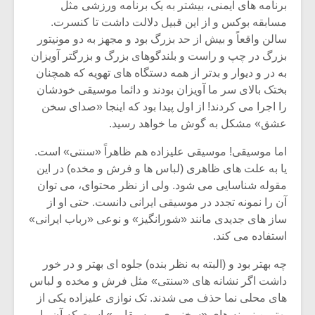
شیش و نیم»
موسیقی فی
برنامه های ایمنی، بیشتر به یک برنامه ورزشی مثل
برگزار می 
مسابقه بوکس و از این قبیل دلالت داشت تا کنسرت.
سالن واقعاً و بیش از حد بزرگ بود و مجهز به دو مونیتور
اگر نمی توانی
سکانسی به 
بزرگ در چپ و راست و بلندگوهای بزرگ و بزرگتر آویزان
مشهورترین باشی،
موسیقی فیلم 
بدنام ترین باش
به در و دیوار و بدتر از همه دستگاه های تهویه که همچنان
بختک بالای سر ما آویزان بودند و دائما موسیقی خودشان
را اجرا می کردند! از اول پیدا بود که اینجا «صدای سخن
عشق» مشکل به گوش ما خواهد رسید.
اما موسیقی! موسیقی علیزاده هم ظاهراً «سنتی» است.
یا به علت های ظاهری (لباس ها و فرش و مخده) در این
مقوله شناسایی می شود. ولی از نظر محتوای، می توان
آن را نمونه تجدد در موسیقی ایرانی دانست. حتی او از
ساز های جدیدی مانند «شورانگیز» و نوعی «رباب ایرانی»
استفاده می کند.
چه بهتر بود و (البته به نظر بنده) جلوه ای بهتر و در خور
داشت اگر نشانه های «سنتی» مثل فرش و مخده و لباس
های محلی نما حذف می شدند. تک نوازی علیزاده یکی از
بهترین نمونه های «سخنوری موسیقایی» است که آن را