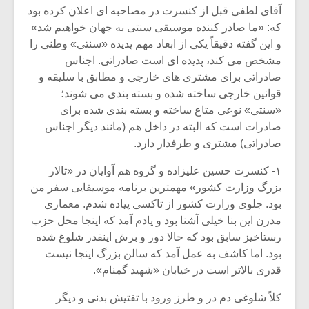
آقای لطفی قبل از کنسرت در مصاحبه ای اعلان کرده بود
که: «ما صادر کننده موسیقی سنتی به جهان خواهیم شد»
و این گفته دقیقاً یکی از ابعاد مهم پدیده «سنتی» وطنی را
مشخص می کند، پدیده ای است صادراتی. اجناس
صادراتی برای مشتری های خارجی و مطابق با سلیقه و
قوانین خارجی ساخته شده و بسته بندی می شوند؛
«سنتی» نوعی متاع ساخته و بسته بندی شده برای
صادرات است که البته در داخل هم (مانند دیگر اجناس
صادراتی) مشتری و طرفدار دارد.
۱- کنسرت حسین علیزاده و گروه هم آوایان در «تالار
بزرگ وزارت کشور» مهمترین برنامه موسیقایی سفر من
بود. جلوی وزارت کشور از تاکسی پیاده شدم. معماری
میکلوش روژا
موریس ژار
مدرن این بنا خیلی آشنا بود و یادم آمد که اینجا محل حزب
رستاخیز سابق بود که حالا دور و برش اینقدر شلوغ شده
بود. اما کاشف به عمل آمد که سالن بزرگ اینجا نیست
قدری بالاتر است در خیابان «شهید گمنام».
یادداشتی بر موسیقی
دوره آموزش
متن فیلم «متری
موسیقی بر
کلاً شلوغی دم در و طرز ورود با تفتیش بدنی و دیگر