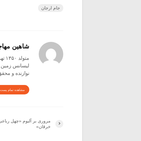
جام ارجان
شاهین مها
متولد ۱۳۵۰ تهران
لیسانس زمین شن
نوازنده و محق
مشاهده تمام پست 
مروری بر آلبوم «چهل رباعی 
خرقان»