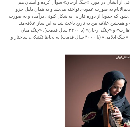
ی از ایشان در مورد «چنگ ارجان» سوال کرده و ایشان هم
یم‌الایام به صورت عمودی نواخته می‌شد و به همان دلیل جزو
د که حدودا از دوره فارابی به شکل کنونی درآمده و به صورت
و همچنین علاقه من به تاریخ باعث شد به این ساز علاقه‌مند
شوم. مسلما تفاوت‌هایی میان «هارپ» و «چنگ ارجان» (با ۳۴۰۰ سال قدمت)، «چنگ میان
رودان» (با ۴۷۰۰ سال قدمت) یا «چنگ ایلامی» (با ۴۰۰۰ سال قدمت) به لحاظ تکنیکی، ساختار و