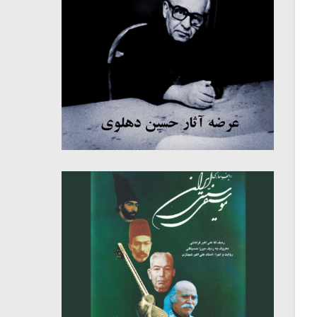
میکلوش روژا
موریس ژار