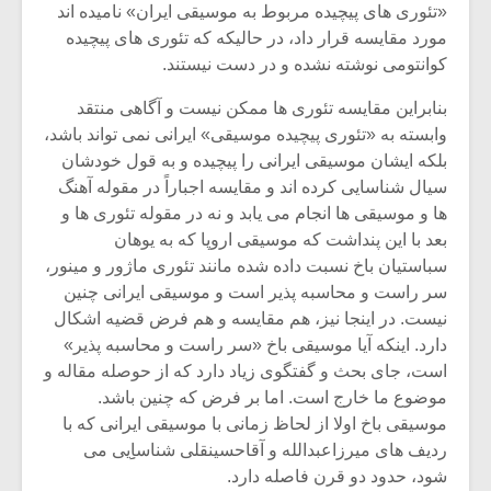
«تئوری های پیچیده مربوط به موسیقی ایران» نامیده اند
مورد مقایسه قرار داد، در حالیکه که تئوری های پیچیده
کوانتومی نوشته نشده و در دست نیستند.
بنابراین مقایسه تئوری ها ممکن نیست و آگاهی منتقد
وابسته به «تئوری پیچیده موسیقی» ایرانی نمی تواند باشد،
بلکه ایشان موسیقی ایرانی را پیچیده و به قول خودشان
سیال شناسایی کرده اند و مقایسه اجباراً در مقوله آهنگ
ها و موسیقی ها انجام می یابد و نه در مقوله تئوری ها و
بعد با این پنداشت که موسیقی اروپا که به یوهان
سباستیان باخ نسبت داده شده مانند تئوری ماژور و مینور،
سر راست و محاسبه پذیر است و موسیقی ایرانی چنین
نیست. در اینجا نیز، هم مقایسه و هم فرض قضیه اشکال
میکلوش روژا
موریس ژار
دارد. اینکه آیا موسیقی باخ «سر راست و محاسبه پذیر»
است، جای بحث و گفتگوی زیاد دارد که از حوصله مقاله و
موضوع ما خارج است. اما بر فرض که چنین باشد.
موسیقی باخ اولا از لحاظ زمانی با موسیقی ایرانی که با
یادداشتی بر موسیقی
دوره آموزش
ردیف های میرزاعبدالله و آقاحسینقلی شناساِِیی می
متن فیلم «متری
موسیقی بر
شود، حدود دو قرن فاصله دارد.