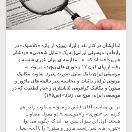
اما ایشان در کنار نقد و ایراد (بویژه از واژه «کلاسیک» در
رابطه با موسیقی ایرانی) به یک «تمایل شخصی» خودشان
هم پرداخته اند که: «…مقایسه ی میان تئوری شسته و
رفته اروپای قرن ۱۷ و تئوری های پیچیده مربوط به
موسیقی ایران با یک تمثیل صورت پذیرد: تفاوت مکانیک
نیوتونی (رفتار با ثبات و محاسبه پذیر تنالیته های ماژور و
مینور) و مکانیک کوآنتومی (ناپایداری و عدم قطعیت که در
موسیقی ایرانی موج می زند).» (ص۱۷۵)
در این مقایسه آقای فیاض دو مقوله متفاوت را در هم
کرده اند. «تئوری» و «موسیقی» دو مقوله متفاوت
هستند. اول این سؤال پیش می آید که چگونه می توان
«تئوری های سر راست ماژور و مینور» را با آنچه ایشان