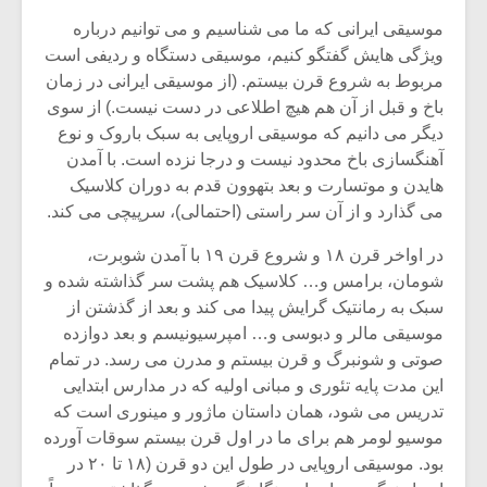
شیش و نیم»
موسیقی فی
برگزار می 
موسیقی ایرانی که ما می شناسیم و می توانیم درباره
ویژگی هایش گفتگو کنیم، موسیقی دستگاه و ردیفی است
اگر نمی توانی
سکانسی به 
مربوط به شروع قرن بیستم. (از موسیقی ایرانی در زمان
مشهورترین باشی،
موسیقی فیلم 
باخ و قبل از آن هم هیچ اطلاعی در دست نیست.) از سوی
بدنام ترین باش
دیگر می دانیم که موسیقی اروپایی به سبک باروک و نوع
آهنگسازی باخ محدود نیست و درجا نزده است. با آمدن
هایدن و موتسارت و بعد بتهوون قدم به دوران کلاسیک
می گذارد و از آن سر راستی (احتمالی)، سرپیچی می کند.
در اواخر قرن ۱۸ و شروع قرن ۱۹ با آمدن شوبرت،
شومان، برامس و… کلاسیک هم پشت سر گذاشته شده و
سبک به رمانتیک گرایش پیدا می کند و بعد از گذشتن از
موسیقی مالر و دبوسی و… امپرسیونیسم و بعد دوازده
صوتی و شونبرگ و قرن بیستم و مدرن می رسد. در تمام
این مدت پایه تئوری و مبانی اولیه که در مدارس ابتدایی
تدریس می شود، همان داستان ماژور و مینوری است که
موسیو لومر هم برای ما در اول قرن بیستم سوقات آورده
بود. موسیقی اروپایی در طول این دو قرن (۱۸ تا ۲۰ در