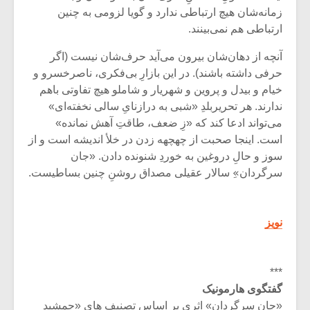
شیش و نیم»
موسیقی فی
زمانه‌شان هیچ ارتباطی ندارد و گویا لزومی به چنین
برگزار می 
ارتباطی هم نمی‌بینند.
اگر نمی توانی
سکانسی به 
آنچه از دهان‌شان بیرون می‌آید حرف‌شان نیست (اگر
مشهورترین باشی،
موسیقی فیلم 
بدنام ترین باش
حرفی داشته باشند). در این بازارِ بی‌فکری، ناصرخسرو و
خیام و بیدل و پروین و شهریار و شاملو هیچ تفاوتی باهم
ندارند. هر تحریربلدِ «شبی به درازنایِ سالی نخفته‌ای»
می‌تواند ادعا کند که «زِ ضعف، طاقتِ آهش نمانده»
است. اینجا صحبت از چهچهه زدن در خلأ اندیشه است و از
سوز و حالِ دروغین به خوردِ شنونده دادن. «جان
سرگردان»ِ سالار عقیلی مصداق روشنِ چنین بساطیست.
نویز
***
گفتگوی هارمونیک
«جان سرگردان» اثری بر اساس تصنیف های «جمشید