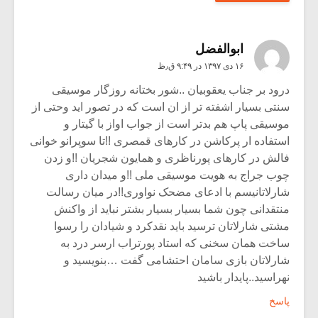
ابوالفضل
۱۶ دی ۱۳۹۷ در ۹:۴۹ ق٫ظ
درود بر جناب یعقوبیان ..شور بختانه روزگار موسیقی
سنتی بسیار اشفته تر از ان است که در تصور اید وحتی از
موسیقی پاپ هم بدتر است از جواب اواز با گیتار و
استفاده ار پرکاشن در کارهای قمصری !!تا سوپرانو خوانی
فالش در کارهای پورناظری و همایون شجریان !!و زدن
چوب جراج به هویت موسیقی ملی !!و میدان داری
شارلاتانیسم با ادعای مضحک نواوری!!در میان رسالت
منتقدانی چون شما بسیار بسیار بشتر نباید از واکنش
مشتی شارلاتان ترسید باید نقدکرد و شیادان را رسوا
ساخت همان سخنی که استاد پورتراب ارسر درد به
شارلاتان بازی سامان احتشامی گفت …بنویسید و
نهراسید..پایدار باشید
پاسخ