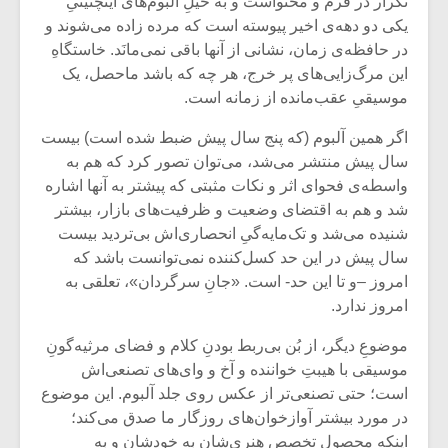
تکرار در فرم و محتواست و به خیلِ آلبوم‌های اینچنینیِ
یکی دو دهه‌ی اخیر پیوسته است که مرده زاده می‌شوند و
در حافظه‌ی زمان، نشانی از آنها باقی نمی‌مانَد. خاستگاهِ
این مرگ‌زایی‌های پر خرج، هر چه که باشد ماحصل‌، یک
موسیقیِ عقب‌مانده از زمانه‌ است.
اگر همین آلبوم (که پنج سال پیش ضبط شده است) بیست
سال پیش منتشر می‌شد، می‌توان تصور کرد که هم به
واسطه‌ی فحوای اثر و نکات مثبتی که پیشتر به آنها اشاره
شد و هم به اقتضای وضعیت و ظرفیت‌های بازار، بیشتر
شنیده می‌شد و تک‌مایه‌گیِ انحصاری‌اش بی‌تردید بیست
سال پیش در این حد کسل‌کننده نمی‌توانست باشد که
امروز –و تا این حد- است. «جانِ سرگردان»، تعلقی به
امروز ندارد.
میکلوش روژا
موریس ژار
موضوعِ دیگر، از بُن بی‌ربط بودنِ کلام و فضای مرثیه‌گونِ
موسیقی با هیبتِ‌ خواننده و آخ و وای‌های تصنعی‌اش
است؛ حتی تصنعی‌تر از عکس روی جلد آلبوم. این موضوع
یادداشتی بر موسیقی
دوره آموزش
در مورد بیشتر آوازخوان‌های روزگار ما صدق می‌کند؛
متن فیلم «متری
موسیقی بر
اینکه محصولِ تخصصِ هنری‌شان به خودشان و به