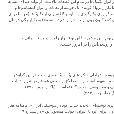
ز انواع تکنیک‌ها در تمامِ این قطعات بالاست. از تولید صدای مشابه
 تا تکرار پژواک‌گونه‌ی یک خوشه از نغمات و انواع گلیساندوها و
رکز روی بکارگیری و نمایش کلکسیونی از تکنیک‌ها (و به داعیه‌ی
ی که تاکنون روی بربت اجرا و شنیده نشده») به یکپارچگیِ فرمال
.
ِ این برخورد یا این نوع اِبراز را باید در بستر زمانی و
 و روییدن‌اش را در امروز جست.
وه‌گرایی (Mannerism) کاربستِ افراطیِ شگردهای یک سبک هنری است. در این گرایش
م مشهود است. این اصطلاح از سده‌ی هفدهم در هنر و ادبیات
رایج شد و به تدریج، معانیِ مختلف و مغشوشی به خود گرفته است. (پاکباز، رویین۱۳۹۰،
 معاصر، ص۵۴۳)
رپذیری نوشته‌ام. «تجدید حیات عود در موسیقی ایران»، ماهنامه هنر
موسیقی شماره ۱۵۸ و در پرونده‌ای برای عود با عنوان «دولتِ مسعودِ عود» در شماره ۹