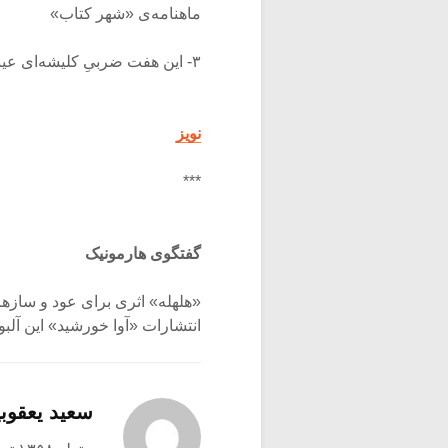
ماهنامه‌ی «شهر کتاب»
۳- این هفت ضربیِ کلیشه‌ای عیناً در آلبومِ «طلوعِ کویر» نیز اجرا شده‌است.
نویز
***
گفتگوی هارمونیک
«هلهله» اثری برای عود و سازه
انتشارات «آوا خورشید» این آلبوم را در سال ۹۰
سعید یعقوبی