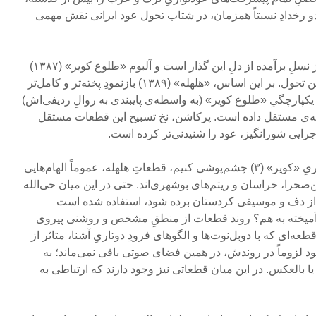
ما گستراند. (۲) این دو رخدادِ نسبتاً همزمان، در شتاب تحول عود ایرانی نقش مهمی
شهرام غلامی نیز موسیقیدانی از نسلِ برآمده از دلِ این گذار است و آلبوم «طلوع کویر» (۱۳۸۷)
نقطه عطف و نمود روشنی از این تحول. بر این اساس، «هلهله» (۱۳۸۹) بازنمودِ پخته‌تر و کامل‌تر
یکپارچگیِ «طلوع کویر» (به واسطه‌ی پایبندی به روالِ ردیفی‌اش)
طعه‌ی مستقل داده است. پرکاشن، نخ تسبیح این قطعات مستقل
جرایی شورانگیز، عود را شنیدنی‌تر کرده است.
اگر از قطعه‌ی (از هر نظر) تکراریِ «کویر» (۳) چشم‌پوشی کنیم، قطعاتِ هلهله، عموماً الهام‌هایی
صحرا، خراسان و ریتم‌های بوشهری‌اند. حتی در این میان حی‌الله‌
می از دف و موسیقی کردستان برده شود، استفاده شده است
ا آمیخته به هم؟ روند قطعات از منطقِ مشخص و روشنی پیروی
قطعه‌ای که با دوبل‌نوت‌ها و الگوهای فرودِ دوتاریِ آشنا، متاثر از
زوماً در روندش، در همین فضای صوتی باقی نمی‌ماند؛ به
 بالعکس. در این میان قطعاتی نیز وجود دارند که ارتباطی به