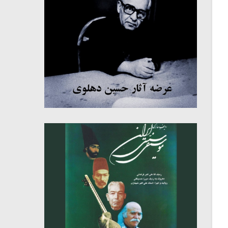
میکلوش روژا
موریس ژار