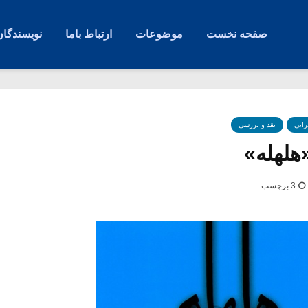
صفحه نخست
موضوعات
ارتباط باما
نویسندگان
رانی
نقد و بررسی
هلهله»
3 برچسب -