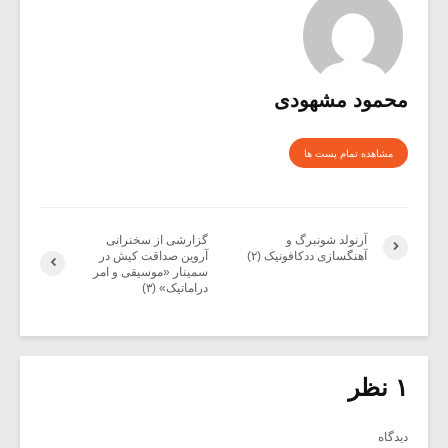
محمود مشهودی
مشاهده تمام پست ها
آرنولد شونبرگ و
گزارشی از سخنرانی
آهنگسازی ددکافونیک (۲)
آروین صداقت کیش در
سمینار «موسیقی و امر
دراماتیک» (۳)
۱ نظر
دیدگاه