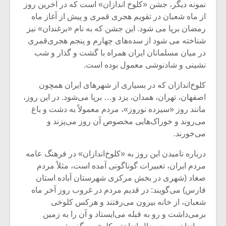
شیش و نیم»
موسیقی فی
نمونه دیگر، جشن «کلوخ اندازان» است که در آخرین روز
برگزار می 
از ماه شعبان در تقویم هجری قمری و پیش از آغاز ماه
رمضان برپا می شود. این جشن که به نام «برغندان» نیز
اگر نمی توانی
سکانسی به 
شناخته می شود از سده‌های چهارم و پنجم هجری‌قمری
مشهورترین باشی،
موسیقی فیلم 
بدنام ترین باش
در میان مسلمانان ایران همراه با گشت و گذار و شب
نشینی و شادنوشی معمول بوده است.
کلوخ‌اندازان که در بسیاری از شهرهای ایران همچون
اصفهان، تهران، همدان، یزد و… برپا می‌شود. در این روز،
مانند روز «سیزده نوروز»، مردم معمولاً به دشت و باغ
می‌روند و خوراک‌هایی مخصوص آن روز می‌پزند و
می‌خورند.
درباره نامیدن این روز به «کلوخ‌اندازان» در فرهنگ عامه
مردم ایران، تعبیرات گوناگونی آمده است، مثلاً مردم
صغاد (شهری در بخش مرکزی شهرستان آباده استان
فارس) می‌گویند: در قدیم مردم در غروب روز آخر ماه
شعبان، از خانه بیرون می‌رفتند و هرکس کلوخی
برمی‌داشت و رو به قبله می‌ایستاد و آن را به زمین