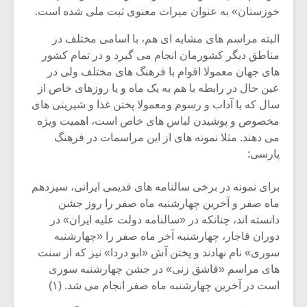
خوزستان» به عنوان میراث معنوی ثبت ملی شده است.
البته مراسم های مشابه ای هم، با اسامی مختلف در
مناطق دیگر کشورمان انجام می گیرد و در تمام کشور
های جهان معمولا اقوام با فرهنگ های مختلف ولی در
عین حال در رابطه با هم به یک ماه و یا روزهای خاص از
سال که با آداب و رسوم ومعمولا پختن غذا و شیرینی های
مخصوص و پوشیدن لباس های خاص است، اهمیت ویژه
می دهند. مثلا نمونه های از این مراسمات در فرهنگ
پارسی:
برای نمونه در برخی سالنامه های قدیمی ایرانی، سیزدهم
ماه صفر و آخرین چهارشنبه ماه صفر را روز جشن
میکلوش روژا
موریس ژار
دانسته اند، چنانکه در «سالنامه دولت علیه ایران» در
دوران قاجار، چهارشنبه آخر ماه صفر را «چهارشنبه
سوری» نام نهادند و پختن آش «ابو دردا» نیز که از سنت
های مراسم «قاشق زنی» در جشن چهارشنبه سوری
یادداشتی بر موسیقی
دوره آموزش
است در آخرین چهارشنبه ماه صفر انجام می شد. (۱)
متن فیلم «متری
موسیقی بر