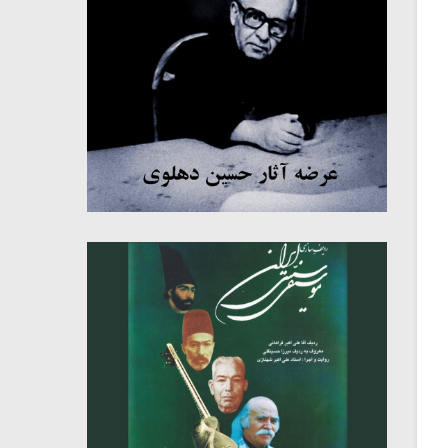
میکلوش روژا
موریس ژار