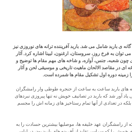
نه ی باربد شامل می شد. باربد آفریننده ترانه های نوروزی نیز
 می توان به فرخ روز، سروستان، ارغنون، لبینا اشاره کرد. آثار
ی چون شعبه، جنس، آوازه، و شاخه های مهم مقام ها توضیح و
غه ای در مقاصد الالحان ماهیت تاریخی و موسیقی لحن و آثار
را زمینه دوره اول تشکیل مقام ها شمرده است.
نه های باربد ساعت به ساعت از حنجره طوطی وار رامشگران
یاد آور شد که باربد در تصانیف خویش نه تنها پیروزی نبردهای
که در تعدادی از آنها تمام رستاخیز های زمانه اش را مجسم
از رامشگران عهد خلیفه ها، موصلیها بیشترین حسادت را به
ی خویش را که سراسر تقلید از آفریده های باربد بود، در لباس