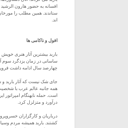
افسانه به حضور هارون الرشید پ
ستاندند. همین مطلب را مورخان،
اند.
افول و ناکامی ها
باربد بیشترین آثار هنری خویش ر
چهارصد سال ادامه داشت فروپاش
جای شک نیست که آثار باربد و س
همه جانبه عالم عرب با شخصیت 
است. حمله نابهنگام امپراتور ا
درآورد و متزلزل کرد.
درباریان و کارگزاران خسروپرو
کشتند. باربد همیشه مردم وسیا