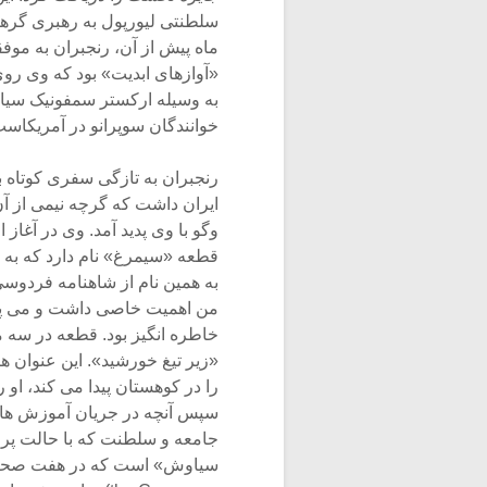
سلطنتى لیورپول به رهبرى گرها
ماه پیش از آن، رنجبران به موف
«آوازهاى ابدیت» بود که وى روى ا
به وسیله ارکستر سمفونیک سیاتل
خوانندگان سوپرانو در آمریکاست
رنجبران به تازگى سفرى کوتاه ب
ایران داشت که گرچه نیمى از آ
وگو با وى پدید آمد. وى در آغ
قطعه «سیمرغ» نام دارد که به س
به همین نام از شاهنامه فردوسى
من اهمیت خاصى داشت و مى پندا
خاطره انگیز بود. قطعه در سه 
«زیر تیغ خورشید». این عنوان ه
را در کوهستان پیدا مى کند، او ر
سپس آنچه در جریان آموزش هاى
جامعه و سلطنت که با حالت پرخ
سیاوش» است که در هفت صحنه و به