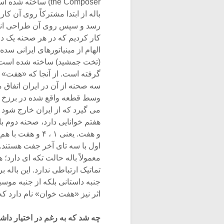
the Composer) ساخته شده است. «خون سیاوش» باله اى بود که هم آهنگساز و هم گروه
باله از ابتدا مشترکاً روى آن ک
رسد و سپس روى آن طراحى انجا
کار کردیم که در هر صحنه یک دا
الهام از مینیاتورهاى ایرانى سده
(تخت جمشید) ساخته شده است. ه
گرفته است. از آنجا که «هفت» 
سه صحنه از آن در ایران اتفاق 
وسط قطعه واقع شده در برزخ ا
مى گیرد که از ایران خارج شود و
هفتم خوانایى دارد، صحنه دوم ب
و هفت. یعنى ۱ ، ۴ و هفت با هم ارتباط تماتیک دارد و در حقیقت استخوان بندى سه تاى
اول با سه تاى آخر جفت هستند.
معمولاً باله حالت تکه اى دار
تماتیک ارتباطى ندارد. این باله ب
جنبه داستانى بلکه از جنبه موس
اثر نیز «هفت خوان» نام دارد 
چه شد که به رغم در اختیار داش