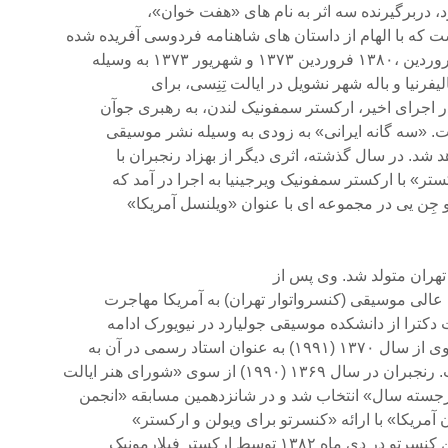
ه با الهام از داستان هاى شاهنامه فردوسى آفریده شده
ور ۱۳۷۳ به وسیله
فرنیا و باله شهر نشویل در ایالت تِنِسى، براى
 در اجراى اخیر، ارکستر سمفونیک لندن، به رهبرى جوآن
ت. «سه گانه ایرانى» به زودى به وسیله نشر موسیقى
شد. در سال گذشته، اثرى دیگر از بهزاد رنجبران با
تر» با ارکستر سمفونیک ویرجینیا به اجرا در آمد که
 و جِن یى در مجموعه اى با عنوان «ویلنسل آمریکا»
 عالى موسیقى (کنسرواتوار تهران) به آمریکا مهاجرت
 دکترا از دانشکده موسیقى جولیارد در نیویورک ادامه
 استاد رسمى در آن به
۱۹۹) از سوى «شوراى هنر ایالت
رجسته سال» انتخاب شد و در شانزدهمین مسابقه «انجمن
آمریکا» با ارائه «کنسرتو براى ویولن و ارکستر»
ه ۱۳۸۲ توسط ارکستر فیلارمونیک