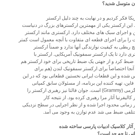
ندن متوسل شدید؟
یکا فکر کردیم و در نهایت به چند دلیل ارکستر
. این ارکستر یکى از مهمترین ارکسترهاى بزرگ در دنیاست
ن و اجراى سبک هاى مختلف دارد. ارکسترى مانند ارکستر
را براى اجراى قطعه اى متفاوت با آنچه معمول است کمتر
چ ربطى به کیفیت نوازندگى آنها ندارد و ضمناً ارکستر
ى دارد تا یک ارکستر سمفونیک آمریکایى. ارکستر با
ضبط کرد و از جهتى یک ضبط تاریخى براى خود ارکستر هم
آنجا اختصاصاً براى ارکستر سمفونیک لندن (هم براى
شده و این قطعات ایرانى نخستین قطعاتى بود که در این
ین، تهیه کننده این برنامه، از مسئولان سابق کمپانى
هبرى ارکستر را
الیفرنیا آثار مرا رهبرى کرده بود. از نتیجه کار
ر زمانى محدود اجرا شده و از نظر اجرایى در سطح نزدیکى
ختلفى ضبط مى شد عدم توازن به وجود مى آمد.
ز آثار کلاسیک ادبیات پارسى ساخته شده
رانى تا چه حد است؟