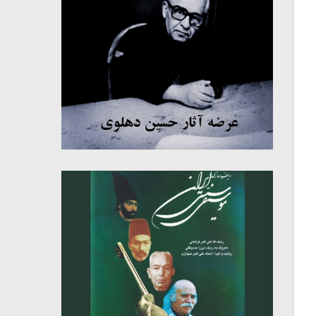
میکلوش روژا
موریس ژار