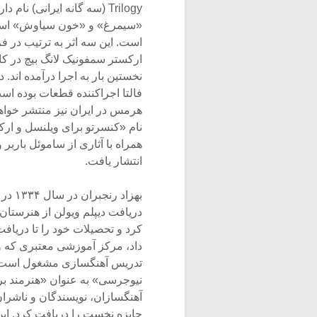
Trilogy (سه گانه ایرانى) نام دارد، دربرگیرنده سه اثر به نام هاى «هفت خوان»،
«سیمرغ» و «خون سیاوش» است ک
است. این سه اثر به ترتیب در فروردین ،۱۳۸۰ فروردین ۱۳۷۳ و شهری
ارکستر سمفونیک لانگ بیچ در کالی
نخستین بار به اجرا درآمده اند.
فالتا اجراکننده قطعات بوده اس
هرمس در ایران نیز منتشر خواهد 
نام «کنسرتو براى ویلنسل و ارکس
همراه با آثارى از ساموئل باربر
انتشار یافت.
بهزاد رنجبران در سال ۱۳۳۴ در تهران متولد شد. وى پس از
دریافت دیپلم ویولن از هنرستان
کرد و تحصیلات خود را تا دریافت
داد، مرکز آموزشى معتبرى که وى از سال ۱۳۷۰ (۱۹۹۱) به عنوان
تدریس آهنگسازى مشغول است. رنجبران در سال ۱۳۶۹ (۰
نیوجرسى» به عنوان «هنرمند ب
آهنگسازان، نویسندگان و ناشران 
جایزه نخست را دریافت کرد. این کنسرتو در دى ما