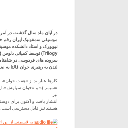
در آبان ماه سال گذشته، در آمریک
موسیقی سمفونیک ایران رقم خورد
نیویورک و استاد دانشکده موسیقی ج
Trilogy) توسط کمپانی دلوس (Delos) انتشار یافت. این آثار که با الهام از
سروده های فردوسی در شاهنامه
لندن به رهبری جوان فالتا به ض
کارها عبارتند از «هفت خوان»،
«سیمرغ» و «خوان سیاوش». ای
نیز
انتشار یافت و اکنون برای دوس
هستند نیز قابل دسترسی است.
به قسمتی از این ا