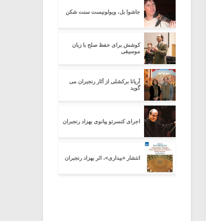
جاشوا بل، ویولونیست سنت شکن
کوشش برای حفظ صلح با زبان
موسیقی
آریانا برکشلی از آثار رنجبران می
گوید
اجرای کنسرتو پیانوی بهزاد رنجبران
انتشار «بیداری»، اثر بهزاد رنجبران