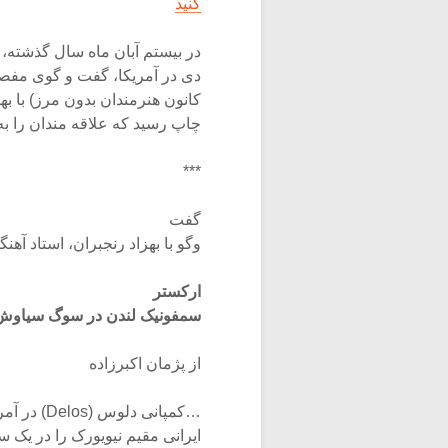
کنید
در بیستم آبان ماه سال گذشته، 
دی در آمریکا، گفت و گوی مفصل
کانون هنرمندان بدون مرز) با به
چاپ رسید که علاقه مندان را ب
***
گفت
وگو با بهزاد رنجبران، استاد آه
ارکستر
سمفونیک لندن در سوگ سیاوش
از پژمان اکبرزاده
…کمپانى دلوس (Delos) در آمریکا، آثارى از بهزاد رنجبران، آهنگساز
ایرانى مقیم نیویورک را در یک سى دى ۷۸ دقیقه اى منتشر کرد. این مجم