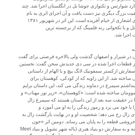
رد شوارتس و تکنوازى جوشا بل در انگلستان اجرا شد. چند
قیت بزرگ دیگرى نیز دست یافت و آن اجراى اثرى به نام
شعارى از خیام آفریده است. این اثر در شهریور ۱۳۸۱
 و با تکخوانى رنه فلمینگ که از برجسته ترین
 اجرا شد.
ه
ن در شیراز و اصفهان گذشت ولى بالاخره فرصتى براى گفت
از از قطعات اجرا شده در سى دى جدیدش سخن گفت: نخستین
فارش ارکستر سمفونیک لانگ بیچ و با الهام از داستانى
 ساخته شد. از این زاویه که از کودکى، کوهستان براى
شتم سیمرغ در دماوند زندگى مى کند، این داستان برایم
موومان ساخته شده است: «کوهستان»، «زیر نور مهتاب» و
ا در حقیقت سه بعد از این داستان هستند که سیمرغ زال
ا با خود مى برد و رموز زندگى را به او مى آموزد و
 زال رخ مى دهد؛ شخصیت او و در نهایت بازگشت زال به
روشى قطعه را به پایان مى رساند. دومین اثر «خون
 سفارش دو بنیاد هنرى (باله شهر نشویل و بنیاد Meet