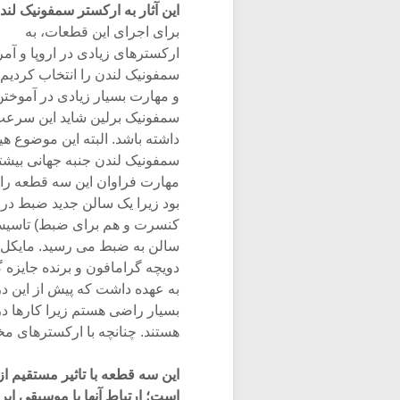
این آثار به ارکستر سمفونیک ل
براى اجراى این قطعات، به
ارکسترهاى زیادى در اروپا و آمر
سمفونیک لندن را انتخاب کردیم
و مهارت بسیار زیادى در آموخت
سمفونیک برلین شاید این سرعت 
داشته باشد. البته این موضوع هی
سمفونیک لندن جنبه جهانى بیشتر
مهارت فراوان این سه قطعه را 
بود زیرا یک سالن جدید ضبط در 
کنسرت و هم براى ضبط) تاسیس 
سالن به ضبط مى رسید. مایکل فا
دویچه گرامافون و برنده جایزه گرمى (Grammy) است. جوان فالتا نیز ر
به عهده داشت که پیش از این در ک
بسیار راضى هستم زیرا کارها د
هستند. چنانچه با ارکسترهاى م
این سه قطعه با تاثیر مستقیم ا
است؛ ارتباط آنها با موسیقى ای