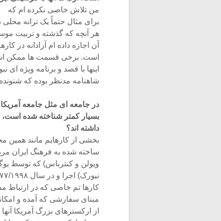
من تلاش خاصى نکرده ام که
براى مثال حتماً یک ترانه محلى 
هر آنچه که گذشته و تربیت موسی
آن اجازه داده ام آزادانه در ک
است. برخى قسمت ها ممکن است 
اینها با قصد و برنامه ویژه اى ن
شاهنامه مدنظر بوده که شنونده
در جامعه اى مثل جامعه آمریکا
بسیار کمتر شناخته شده است، من
داشته اند؟
بخشى از کارهایم مانند همین مجم
ساخته شده به فرهنگ ایران مر
ویولن و کنترباس) که توسط یوگن
نیورک) اجرا و در سال ۱۳۷۷/۱۹۹۸ به صورت سى دى در آمریکا انتشار یافت. ولى بیشتر
کارها تم خاصى که در ارتباط مس
مبناى سفارشى که آمده و امکان
از ارکسترهاى بزرگ آمریکا آنها 