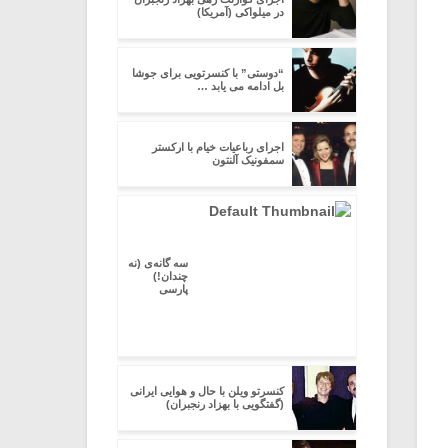
در میلواکی (آمریکا)
“دوستی” با کنسرتویی برای جوشا
بل ادامه می یابد …
اجرای رباعیات خیام با ارکستر
سمفونیک آلنتون
سه گانه‌ی (نه
چندان!)
پارسی
کنسرتو ویلن با حال و هوایی ایرانی
(گفتگویی با بهزاد رنجبران)