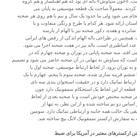
ار کردند. معمولاً ساخت یک قطعه موسیقى به پایان مى
م مى شود ولى ما حدود یک سال و نیم با هم روى هر صحنه
ستان ارائه شود. هر کدام با طرح و رنگى متفاوت و با
 شانزده و هفده، دکور صحنه نیز با الهام از پارسه
مچنین در طراحى باله الهام اندکى از رقص هاى ایرانى
عدد اساطیرى است، باله نیز در هفت صحنه اجرا مى شود.
مى افتد. سه صحنه پایانى در توران و صحنه چهارم که در
ست که سیاوش به تنهایى در آن صحنه حاضر مى شود و تصمیم
 به توران برود. از لحاظ ارتباط موسیقى، صحنه اول با
ا ششم قرینه سازى شده، صحنه سوم با پنجم، چهارم با یک
 قطعه از این لحاظ یک استحکام سمفونیک دارد چون
د؛ هر صحنه مختص خودش است و با صحنه بعدى از لحاظ
ر اساس دو تم ساخته شده و از این نظر، نه تنها از
یقى یک حالت همه جانبه و ارتباطى تماتیک دارد. سومین
که به سفارش ارکستر سمفونیک لانگ بیچ ساخته شد.
تن ارکسترهاى معتبر در آمریکا براى ضبط