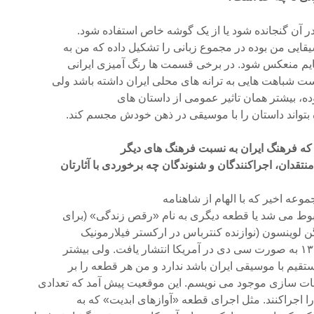
در آن گنجانده شود یا از یک گوشه خاص استفاده شود.
قایى من بوده در مجموع زبانى را تشکیل داده که من به
ارهایم منعکس شود. در برخى قسمت ها رنگ آمیزى ایرانى
شباهت هایى به ترانه هاى محلى ایران داشته باشد ولى
بوده، بیشتر همان تاثیر عمومى از داستان هاى
 بتواند داستان را با موسیقى در ذهن خودش مجسم کند.
 که فرهنگ ایران به نسبت فرهنگ هاى دیگر
تقدان، اجراکنندگان و شنوندگان چه برخوردى با آثارتان
وعه اخیر که با الهام از شاهنامه
بوط مى شد یا قطعه دیگرى به نام «رقص زندگى» (براى
 لوینسون (نوازنده کنترباس در ارکستر فیلارمونیک
تقیم با موسیقى ایران باشد ندارد و من هر قطعه را بر
ات سازى موجود مى نویسم. این موقعیت پیش آمد که تعدادى
را اجراکنند. مثل اجراى قطعه «آوازهاى ابدیت» که به