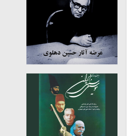
میکلوش روژا
موریس ژار