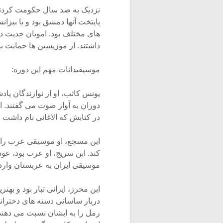
نزدیک به صد سال حکومت کردند. ت
پایتخت آنها دمشق بود و با بیز
های مختلف بود. امویان جدیت دو
داشتند. از موزیسین ها حمایت بی
موسیقیدانات مهم این دوره:
یونس کاتب، او از نوازندگان پادش
دوران به آواز صوت می گفتند. ا
در کتابش که الاغانی نام داشت ۸۲۵ صوت از ۳۸ مصنف زن و مرد را جمع آوری کرد.
ابن مسجع، او موسیقی عرب را ا
کند. ابن سریج، او عرب بود، عود 
موسیقی ایران به عربستان وارد
ابن محرز، ایرانی تبار بود و بهت
دربار ساسانی دسته های دختران
رمل را به ایشان نسبت می دهند