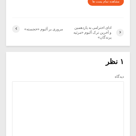
مشاهده تمام پست ها
ادای احترامی به یازدهمین
مروری بر آلبوم «خجسته»
و آخرین ترک آلبوم «مرثیه
پرندگان»
۱ نظر
دیدگاه