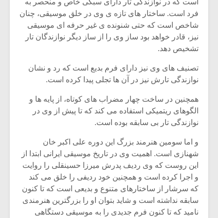
شیش و نیم»
موسیقی فی
است که در نوازندگی تار دارای سبکی خاص و منحصر به
برگزار می 
فرد است. ساختار های تازه ی وی در خلق موسیقی، چنان
شاخص است که حتی شنونده ی غیر حرفه ای موسیقی
اگر نمی توانی
سکانسی به 
نیز، قادر خواهد بود ساز وی را از ساز دیگر نوازندگان تار
مشهورترین باشی،
موسیقی فیلم 
تشخیص دهد.
بدنام ترین باش
تصنیف های وی نیز دارای فرم بدیع است که رد و نشان
نوازندگی تارش نیز در آن ها تجلی پیدا کرده است.
همچنین در ساخت چهار مضراب های کوتاه، از پایه ها و
الگوهای ریتمیکی استفاده می کند که تا پیش از وی در
نوازندگی تار بی سابقه بوده است.
و اما سومین هنرمند بزرگ این دوره علی اکبر خان
شهنازی است. اهمیت وی در تاریخ موسیقی ایرانی ابتدا از
این روست که وی ردیف پدرش میرزا حسینقلی را روایت
و اجرا کرده است و همچنین خود ردیفی را خلق می کند
که سرشار از ساختارهای متنوع و بدیعی است که تا کنون
سابقه نداشته است و شاید بتوان او را بزرگترین هنرمندی
نامید که تا کنون فرم جدیدی را به موسیقی دستگاهی