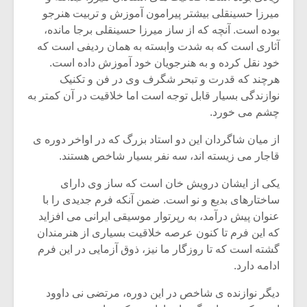
میرزا حسینقلی بیشتر پیرامون آموزش و تربیت هنرجو
بوده است. آنچه که از ساز میرزا حسینقلی برجا مانده،
آثاری است که به شدت وابسته به همان ردیفی است که
خود نقل کرده و به هنرجویان خود آموزش داده است.
هرچند که قدرت و تبحر شگرف وی در فن و تکنیک
نوازندگی بسیار قابل توجه است اما خلاقیت در آن کمتر به
چشم می خورد.
از میان شاگردان این دو استاد بزرگ که در اواخر دوره ی
قاجار می زیسته اند، سه نفر بسیار شاخص هستند.
یکی از ایشان درویش خان است که ساز وی دارای
ساختارهای بدیع و نو است. ضمن آنکه فرم جدیدی را با
میکلوش روژا
موریس ژار
عنوان پیش درآمد، به رپرتوار موسیقی ایرانی می افزاید
که این فرم تا کنون عرصه خلاقیت بسیاری از هنرمندان
گشته است که تا روزگار ما نیز، ذوق آزمایی در این فرم
ادامه دارد.
یادداشتی بر موسیقی
دوره آموزش
دیگر نوازنده ی شاخص در این دوره، مرتضی نی داوود
متن فیلم «متری
موسیقی بر