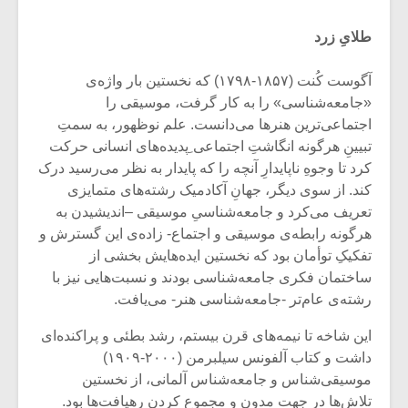
طلایِ زرد
آگوست کُنت (۱۸۵۷-۱۷۹۸) که نخستین بار واژه‌ی
«جامعه‌شناسی» را به کار گرفت، موسیقی را
اجتماعی‌ترین هنرها می‌دانست. علم نوظهور، به سمتِ
تبیینِ هرگونه انگاشتِ اجتماعی ِپدیده‌های انسانی حرکت
کرد تا وجوهِ ناپایدارِ آنچه را که پایدار به نظر می‌رسید درک
کند. از سوی دیگر، جهانِ آکادمیک رشته‌‌های متمایزی
تعریف می‌کرد و جامعه‌شناسیِ موسیقی –اندیشیدن به
هرگونه رابطه‌ی موسیقی و اجتماع- زاده‌ی این گسترش و
تفکیکِ توأمان بود که نخستین ایده‌هایش بخشی از
ساختمان فکری جامعه‌شناسی بودند و نسبت‌هایی نیز با
میکلوش روژا
موریس ژار
رشته‌ی عام‌تر -جامعه‌شناسی هنر- می‌یافت.
این شاخه تا نیمه‌های قرن بیستم، رشد بطئی و پراکنده‌ای
داشت و کتاب آلفونس سیلبرمن (۲۰۰۰-۱۹۰۹)
یادداشتی بر موسیقی
دوره آموزش
موسیقی‌شناس و جامعه‌شناس آلمانی، از نخستین
متن فیلم «متری
موسیقی بر
تلاش‌ها در جهت مدون و مجموع کردن رهیافت‌ها بود.