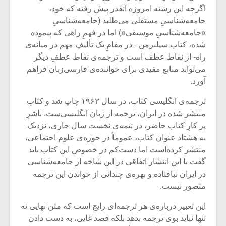
شیش و نیم»
موسیقی فی
اگرچه این رشته امروزه آنقدر پیش رفته که خود،
برگزار می 
جامعه‌شناسیِ مستقلی می‌طلبد (جامعه‌شناسیِ
اگر نمی توانی
سکانسی به 
«جامعه‌شناسیِ موسیقی») اما در فهمِ راهی که پیموده
مشهورترین باشی،
موسیقی فیلم 
شده، کتاب سیلبرمن –در مقامِ یک تألیفِ مهم در میانه‌ی
بدنام ترین باش
راه- از نقاط عطف است و ترجمه‌ی نقاط عطفِ دیگر
می‌تواند منابع مفیدی برای خواننده‌ی فارسی‌زبان فراهم
آورد.
ترجمه‌ی انگلیسی کتاب، در سال ۱۹۶۳ چاپ شد و کتابِ
منتشر شده در ایران، ترجمه از زبان انگلیسی‌ست. ناشرِ
پر کارِ کتاب حاضر، در نیمه‌ی نخست سال جاری، نزدیک
به هشتاد عنوان کتاب، عموماً در حوزه‌ی علوم اجتماعی،
منتشر کرده‌‌است اما دست‌کم در خصوص این کتاب باید
گفت با این انتشار اتفاقی در این شاخه از جامعه‌شناسی
در ایران نیافتاده و بهره‌ی چندانی از خواندن این ترجمه
متصور نیست.
این تعبیر درباره‌ی هر ترجمه‌ای رایج است که متن نهایی نه
تنها نباید بوی ترجمه بدهد بلکه قصد غایی، به دست دادن