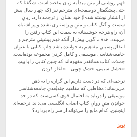
فهم روشنی از متن مبدأ به زبان مقصد است. شگفتا که
حتی پیشگفتارِ دوصفحه‌ایِ مترجم نیز (که چهار سال پیش
از انتشار نوشته شده!) خود نشان از ترجمه دارد. زبانِ
سست و گنگِ کتاب و متنِ ویراستاری نشده و پر اشتباه
آن، راهِ هرچه خوشبینانه به سمت این کتاب رفتن را
می‌بندد. هدف، گویی بیش از آنکه فهم پیشینیِ مترجم و
انتقالِ پسینیِ مفاهیم به خواننده باشد چاپ کتابی با عنوان
جامعه‌شناسی موسیقی و کامل کردن مجموعه بوده‌‌است.
جملات کتاب همانقدر مفهوم‌اند که چنین کتابی را با بیتِ
«خشک سیمی، خشک چوبی…» آغاز کردن.
ترجمه‌ای که در دست داریم این گزاره را به ذهن
می‌رساند: مخاطبی که مفاهیم چندبُعدیِ جامعه‌شناسی
موسیقی را دریابد به احتمال قوی کسی‌ست که در حد
خواندِن متنِ روانِ کتابِ اصلی، انگلیسی می‌داند. ترجمه‌ای
اینچنین، کدام مانع را می‌تواند از سر راه بردارد؟
نویز