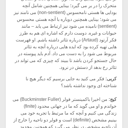
شیش و نیم»
موسیقی فی
متحرک را در بر می گیرد؛ بینایی همچنین شامل آنچه
برگزار می 
بودایی ها هستی نامحسوس (non-sentient) می نامند نیز
اگر نمی توانی
سکانسی به 
می شود؛ بینایی همچنین دوباره با آنچه هستی محسوس
مشهورترین باشی،
موسیقی فیلم 
(sentient) نامیده می شود نیز ارتباط می یابد – مانند
بدنام ترین باش
حیوانات و غیره. دوست دارم که اشاره ای هم به طرز
فکر آرتود (Artaud) درباره تئاتر داشته باشم. او فهرست
هایی تهیه کرده بود که ایده هایی درباره آنچه به تئاتر
مربوط می شود را به دست می داد. آدم باید پیوسته در
حال جستجو کردن باشد تا ببیند که چیزی که می تواند در
تئاتر رخ بدهد از دستش در نرود.
کربی:
فکر می کنید به جایی برسیم که دیگر هیچ نا
شناخته ای وجود نداشته باشد؟
کیج:
من اخیرا باکمینستر فولر (Buckminster Fuller) می
خواندم و او می گوید که ما در جهانی محدود (finite)
زندگی می کنیم و آنچه که ما مرتبط با تجربه خود می
بینیم مشخص (definite) است و فولر دو ناحیه را خارج از
آن ناحیه مشخص در نظر می گیرد که همچنین محدود