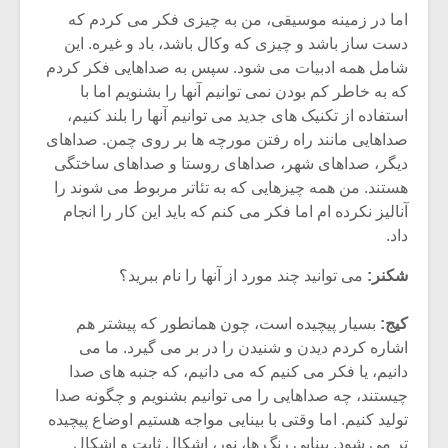
اما در زمینه موسیقی، من به چیزی فکر می کردم که
دست ساز باشد و چیزی که وکال باشد، باد و غیره. این
شامل همه ادبیات می شود. سپس به صداهایی فکر کردم
که به خاطر کم بودن نمی توانیم آنها را بشنویم اما با
استفاده از تکنیک های جدید می توانیم آنها را بلند کنیم،
صداهایی مانند راه رفتن مورچه ها بر روی چمن. صداهای
دیگر، صداهای شهر، صداهای روستا و صداهای ساختگی
هستند. من همه چیزهایی که به تئاتر مربوط می شوند را
آنالیز نکرده ام اما فکر می کنم که باید این کار را انجام
داد.
شکنر:
می توانید چند مورد از آنها را نام ببرید؟
میکلوش روژا
موریس ژار
کیج:
بسیار پیچیده است، چون همانطور که پیشتر هم
اشاره کردم دیدن و شنیدن را در بر می گیرد. ما می
دانیم، یا فکر می کنیم که می دانیم، که جنبه های صدا
چیستند، چه صداهایی را می توانیم بشنویم و چگونه صدا
یادداشتی بر موسیقی
دوره آموزش
تولید کنیم. اما وقتی با بینایی مواجه هستیم اوضاع پیچیده
متن فیلم «متری
موسیقی بر
تر می شود. بینایی رنگ ها، نور، اشکال ثابت و اشکال