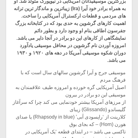
بزرگترین موسیقیدانان آمریکایی در نیویورک متولد شد. او
به همراه برادر خود آیرا (Ira) زیباترین و ماندگار ترین ترانه
های مردمی و قطعات ارکسترال آمریکایی را ساخت.
اهمیت کارهای گرشوین به حدی بود که در کتابخانه بزرگ
جفرسون اطاقی بنام او وجود دارد و بطور دائم
نمایشگاهی از کارهای این دو برادر در آنجا دایر می باشد.
امروزه آوردن نام گرشوین در محافل موسیقی یادآورد
دوران شکوه موسیقی آمریکا در دهه های ۱۹۲۰ و ۱۹۳۰
می باشد.
موسیقی جرج و آیرا گرشوین سالهای سال است که با
فرهنگ مردم
اصیل آمریکایی گره خورده و امروزه طیف علاقمندان به
موسیقی این دو برادر در بیرون
میکلوش روژا
موریس ژار
از مرزهای آمریکا بیشتر خودنمایی می کند چرا که سرآغاز
گلیساندو (Glissando) زیبای
کلارینت از ‘راپسودی آبی’ (Rhapsody in blue) یا صدای
هورن (Horn) – که بجای بوق
یادداشتی بر موسیقی
دوره آموزش
تاکسی می باشد – در ابتدای قطعه ‘یک آمریکایی در
متن فیلم «متری
موسیقی بر