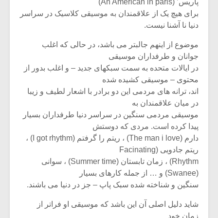
شیش و نیم»
موسیقی فی
پاریس’ (An American in paris)
برگزار می 
برای هیچ یک از علاقمندان به موسیقی کلاسیک در سراسر
دنیا نا آشنا نیست.
اگر نمی توانی
سکانسی به 
مشهورترین باشی،
موسیقی فیلم 
موضوع از اینهم جالبتر می باشد، در حالی که اغلب
بدنام ترین باش
جوانان و طرفداران موسیقی
در ایالات متحده به سمت سبکهای جدید – و اغلب بدور از
محتوی – موسیقی کشیده شده
اند، ترانه های مردمی این دو برادر با اشعار لطیف و زیبا
در میان علاقمندان به
موسیقی مردمی سنگین در سراسر دنیا طرفداران بسیار
پیدا کرده است. مردی که دوستش
دارم (The man i love) ، ریتم را گرفتم (I got rhythm) ،
ریتم جادویی (Facinating
Rhythm) ، زمان تابستان (Summer time) ، سوانی
(Swanee) و … از جمله کارهای بسیار
سنگین و شناخته شده سبک پاپ – جز در دنیا می باشند.
شاید دلیل اصلی آن این باشد که موسیقی او فراتر از
زمان خود