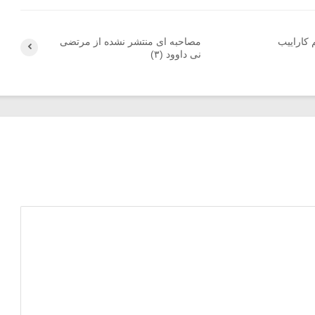
 کاراییب
مصاحبه ای منتشر نشده از مرتضی
نی داوود (۳)