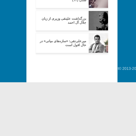
شدن (۱۴)
بزرگداشت علینقی وزیری از زبان
جلال آل احمد
میرعلی‌نقی: «سازه‌های میانی» در
حال افول است
Copyright© 2013-202