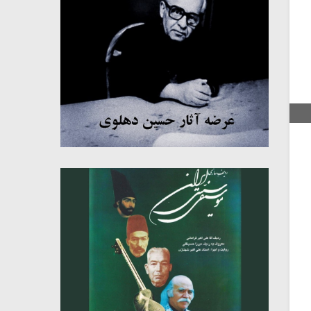
میکلوش روژا
موریس ژار