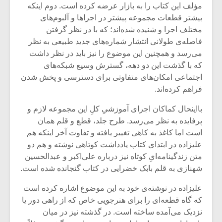
مؤلف این کتاب را به بازار عرضه کرده است. دوم اینکه
بیشتر قطعات مجموعه پیشتر در اجراها و آلبوم‌های
مختلف اجرا و شنیده شده‌اند؛ که با در نظر گرفتن
فاصله‌ی طولانی انتشار شماره‌های جدید طبیعی به نظر
می‌رسد و همچنین این موضوع را نیز باید در نظر داشت
که با گذشت این دو دهه، گسترش وسیع شبکه‌های
اجتماعی امکان‌های متفاوتی برای دسترسی و پخش شدن
فراهم کرده‌اند.
بااینحال کماکان اجرای آموزشیِ کلِ این مجموعه لازم و
پرفایده به نظر می‌رسد. طرح جلد، قطع و قلم همان
است اما کاغذ به کاهی تغییر یافته و تفاوت آخر اینکه هم
علیزاده در ابتدای کتاب یادداشت کوتاهی نوشته و هم دو
میکلوش روژا
موریس ژار
متن زندگینامه‌ایِ کوتاه نیز درباره ‌‌علی‌اکبر و عبدالحسین
شهنازی به قلم بابک خضرایی در کتاب گنجانده شده است.
علیزاده در نوشته‌ی خود به این موضوع اشاره کرده است
که گاه قطعه‌ای را برای هنرجویی خاص که از راهی دور یا
یادداشتی بر موسیقی
دوره آموزش
نزدیک می‌آمده ساخته است. در گذشته نیز در میان
متن فیلم «متری
موسیقی بر