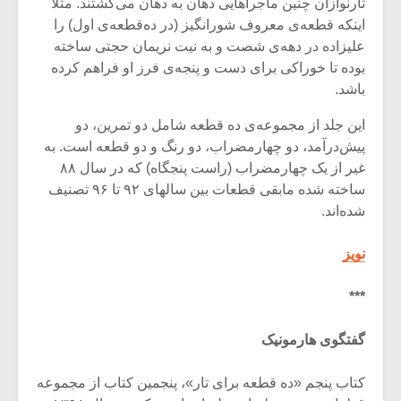
شیش و نیم»
موسیقی فی
تارنوازان چنین ماجراهایی دهان به دهان می‌گشتند. مثلاً
برگزار می 
اینکه قطعه‌ی معروف شورانگیز (در ده‌قطعه‌ی اول) را
علیزاده در دهه‌ی شصت و به نیت نریمان حجتی ساخته
اگر نمی توانی
سکانسی به 
بوده تا خوراکی برای دست و پنجه‌ی فرز او فراهم کرده
مشهورترین باشی،
موسیقی فیلم 
باشد.
بدنام ترین باش
این جلد از مجموعه‌ی ده قطعه‌ شامل دو تمرین، دو
پیش‌درآمد، دو چهارمضراب، دو رنگ و دو قطعه است. به
غیر از یک چهارمضراب (راست پنجگاه) که در سال ۸۸
ساخته شده مابقی قطعات بین سالهای ۹۲ تا ۹۶ تصنیف
شده‌اند.
نویز
***
گفتگوی هارمونیک
کتاب پنجم «ده قطعه برای تار»، پنجمین کتاب از مجموعه