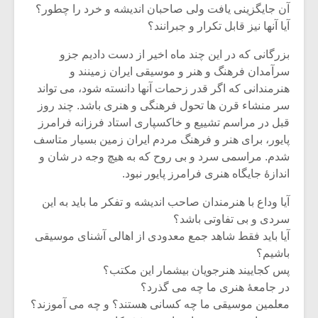
شیش و نیم»
موسیقی فی
آن جایگزینی یافت ولی صاحبان اندیشه و خرد را چطور؟
برگزار می 
آیا آنها نیز قابل تکرار و جبرانند؟
اگر نمی توانی
سکانسی به 
بزرگانی که در این چند ماه اخیر از دست دادیم جزو
مشهورترین باشی،
موسیقی فیلم 
سرآمدان فرهنگ و هنر و موسیقی ایران زمینند و
بدنام ترین باش
هنرمندانی که اگر قدر زحمات آنها دانسته شود، می تواند
سر منشاء قرن ها تحول فرهنگی و هنری باشد. چند روز
قبل در مراسم تشییع و خاکسپاری استاد فرزانه فرامرز
پایور، برای هنر و فرهنگ مردم ایران زمین بسیار متاسف
شدم. مراسمی سرد و بی روح که به هیچ وجه در شان و
اندازۀ جایگاه هنری فرامرز پایور نبود.
آیا وداع با هنرمندان صاحب اندیشه و تفکر ما باید به این
سردی و بی تفاوتی باشد؟
آیا باید فقط شاهد جمع معدودی از اهالی آشنای موسیقی
باشیم؟
پس کجاییند هنرجویان بیشمار این مکتب؟
در جامعۀ هنری ما چه می گذرد؟
معلمین موسیقی ما چه کسانی هستند؟ و چه می آموزند؟