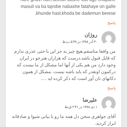
masuli va ba tajrobe nabashe fatahaye on galle
khunde hast.khoda be dademun berese.
پاسخ
روژان
۳۰ آذر ۱۳۸۸ در ۵:۳۸ ب٫ظ
من واقعا متاسفم.هیچ چیز به جز این با حتی عذری ندارم
که قابل قبول باشد.درست که هزاران هنرجو در ایران
وجود دارد من هم یکی از آنها اما مشکل از ما نیست که
درکمون اونقدر که باید باشه نیست .مشکل از همون
دکانهای نان آور است که ذکر کرده اید ….
پاسخ
عليرضا
۱ دی ۱۳۸۸ در ۲:۴۱ ق٫ظ
آقای جواهری سخن دل همه ما رو با بیانی شیوا و صادقانه
ابراز کردید.