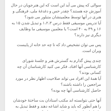
سوالی که پیش می آید این است که این هنرجویان در حال
آموزش چه هستند؟ چقدر حس و دغدغۀ ملی، فرهنگی و
هنری در آنها توسط معلمینشان متبلور می شود؟
آیا تدریس موسیقی فقط درس ۱،۲،۳ و تبدیل شدن ۱۵ به
۱۶ و ۳۹ به ۴۰ است؟ یا معلمین موسیقی ما وظایف
دیگری نیز دارند؟
پس می توان تشخیص داد که تا چه حد خانه از پایبست
ویران است.
چندی پیش گذارم به گسترش هنر و جلسۀ شورای
کارشناسی آنها افتاد، فکر می کنید کارشناسان آن چه
کسانی بودند؟
آیا همۀ این افراد می تواند صلاحیت اظهار نظر در مورد
مراجعین را داشته باشند؟
حاصل کارشناسی آنها چه بوده؟
آنها حتی نتوانسته اند مکتب استادان بت ساختۀ خودشان
را هم آنطور که باید و شاید اشاعه دهند و فقط تبدیل به