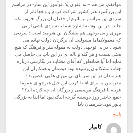
موافقم. من هم – به عنوان یک نوآموز این ساز- در مراسم
این بزرگمرد هنر کشور شرکت کردم و واقعا تاثر از
سردی این مراسم بر تاثرم از فقدان آن بزرگ افزود. نکته
جالب در این نوشته اشاره شما به سردی ناشی از بی
مهری و بی توجهی هم پیشگان این هنرمند است.؛ سردیی
که معمولاتماما مسولیت آن برگردن دولت نهاده می
شود…در بی توجهی دولت به مقوله هنر و فرهنگ که هیچ
بحثی نیست و هر گله و ناله ای در این باب بی حاصل می
نماید اما آیا همانطور که آقای مختاباد در نگارشی درباره
جناب مشکاتیان پرسیده بود، دوستان و همکاران این
هنرمندان در این سرمای بی مهری ها بی تقصیرند؟
مدرسین ما برای آشنا کردن این خیل هنرجو-ی عموما
غریبه با فرهنگ موسیقی و بزرگان آن چه کرده اند؟؟
جمع حاضر روز دوشنبه گرچه اندک نبود اما ابدا به بزرگی
پایور نبود. شرممان باد!
پاسخ
کامیار