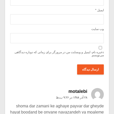
ایمیل
*
وب‌ سایت
ذخیره نام، ایمیل و وبسایت من در مرورگر برای زمانی که دوباره دیدگاهی
می‌نویسم.
motalebi
۲۸ آذر ۱۳۸۸ در ۹:۲۶ ب٫ظ
shoma dar zamani ke aghaye payvar dar gheyde
hayat boodand be onvane navazandeh va moaleme