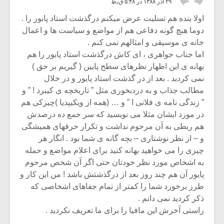
۲۹ آذر ۱۳۸۸ در ۵:۴۸ ق٫ظ
اولا بنده هم تسلیت عرض میکنم درگذشت استاد پابور را .
دوما هبچ گونه دفاعی هم از مواضع و سیاست ها و اعمال
خانه ی موسیقی و امثالهم نمی کنم .
اما جناب جواهری ، ای کاش درگذشت استاد پایور را هم
بهانه ی این اظهار نظرهای سطح پایین ( گیریم بر حق )
نمی کردید . بعد از در گذشت استاد پایور و در خلال
مطالب جذاب و به دردبخوری مثل ” تاریخچه ی کیبرد ! ” و
” زندگی نامه ی فلانی I ” و … (همه از ویکیپدیا )چیزکی هم
در مورد ایشان مثلا می نویسید که سر جمع ده درصدش
هم ربطی به آن مرحوم نداشت و تکرار حرفهای همیشگی
و – از نظر نوشتاری – بچه گانه ی شما بود . انگار هر
چیزی را می خواهید بهانه کنید برای اعلام مواضع و حمله
به اشخاص مورد نظر خودتان حتی اگر آن شخص مرحوم
پایور آن هم چند روز بعد از درگذشتش باشد ! من این کار و
طرز برخورد شما را کمتر از تمام جفاهای اشخاصی که
ذکر کردید نمی دانم .
راستی آخرش این مافیا را برای ما تعریف نکردید .