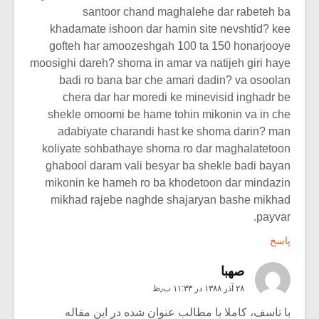
santoor chand maghalehe dar rabeteh ba
khadamate ishoon dar hamin site nevshtid? kee
gofteh har amoozeshgah 100 ta 150 honarjooye
moosighi dareh? shoma in amar va natijeh giri haye
badi ro bana bar che amari dadin? va osoolan
chera dar har moredi ke minevisid inghadr be
shekle omoomi be hame tohin mikonin va in che
adabiyate charandi hast ke shoma darin? man
koliyate sohbathaye shoma ro dar maghalatetoon
ghabool daram vali besyar ba shekle badi bayan
mikonin ke hameh ro ba khodetoon dar mindazin
mikhad rajebe naghde shajaryan bashe mikhad
payvar.
پاسخ
صهبا
۲۸ آذر ۱۳۸۸ در ۱۱:۳۳ ب٫ظ
با تاسف، کاملا با مطالب عنوان شده در این مقاله