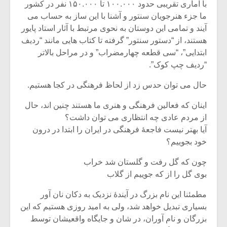
با آماری تقریبی حدود ۱۰۰.۰۰۰ تا ۱۵۰.۰۰۰ نفر در کشور
ما جزء هنرجویان سنتور و آشنا با این ساز به حساب می
آیند و تمامی این دوستان به نحوی مرتبط با آثار استاد پایور
هستند، از “دستور سنتور” گرفته تا کتاب هایی مانند “ردیف
ابتدایی”، “سی قطعه چهارمضراب” و در مراحل بالاتر
“ردیف چپ کوک”.
حال می توان حدس زد از لحاظ فرهنگی در کجا هستیم.
اینان که فعالین فرهنگی و هنری ما هستند چنین اند، حال
از مردم عادی چه انتظاری می توان داشت؟
آیا بهتر نیست فاجعۀ فرهنگی در ایران را ابتدا در درون
خود بجوییم؟
چون که گل رفت و گلستان شد خراب
بوی گل را از که جوییم از گلاب
مطمئنا این نام بزرگ در آیندۀ نزدیک به دکان نان آور
بسیاری تبدیل خواهد شد، ولی به امید روزی هستیم که این
بزرگان و نام آوران، در شان و جایگاه واقعیشان توسط