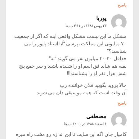
پاسخ
پوریا
۲۳ بهمن ۱۳۸۸ در ۳:۱۱ ب٫ظ
مشکل ما این نیست مشکل واقعی اینه که اگر از جمعیت
۷۰ میلیونی این مملکت بپرسی “آیا استاد پایور را می
شناسید؟”
حداقل ۳۰-۴۰ میلیون نفر می گویند “نه”
بقیه هم شاید فق اسم او را شنیده باشند و سر جمع پنج
شش هزار نفر او را بشناسند!!!
حالا بروید بگویید فلان خواننده رپ
آن وقت است که همه موسیقی دان می شوند.
پاسخ
مصطفی
۶ اسفند ۱۳۸۸ در ۱۲:۰۱ ب٫ظ
کامیار جان اگه این سایت تا این اندازه رو مخت راه میره