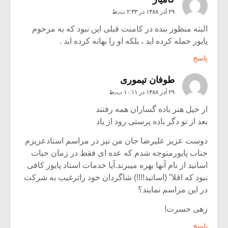
۲۹ آذر ۱۳۸۸ در ۲:۳۳ ب٫ظ
البته منظور بنده در کامنت قبلی این نبود که به مرحوم
پایور حمله کرده اید ، بلکه او را بهانه کرده اید .
پاسخ
طوفان تیموری
۲۹ آذر ۱۳۸۸ در ۱۰:۱۱ ب٫ظ
از خیل هنر باده گساران همه رفتند
بعد از تو دگر باده پرستی رود از یاد
دوست عزیز علیرضا جان من نیز در مراسم استادعزیزم
جناب پایورمتوجه شدم که عده ای فقط در زمان حیات
اساتید از نام آنها بهره میبرند.آیا خدمات استاد پایور کافی
نبود که اقلا” (اساتید!!!!) شاگردان خود راترغیب به شرکت
در این مراسم نمایند؟
زهی حسرت!
پاسخ