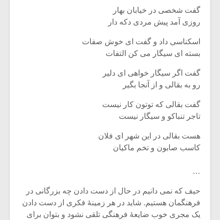
گفت شخصی در خیابان بهار
روزی آمد پیش مردی دکه دار
اسکناسی داد و گفت ای خوش صفات
بسته ای سیگار می کن التفات
گفت اگر سیگار خواهی ای دلیر
رو به بقالی و از آنجا بگیر
گفت بقالی که توتون کار نیست
تاجر تنباکو و سیگار نیست
هست بقالی در این شهر ای فلان
کاسب صابون و تخم ماکیان
میکلوش روژا
موریس ژار
…
حیف که نمی دانیم در حال از دست دادن چه بزرگانی در
یادداشتی بر موسیقی
دوره آموزش
فرهنگمان هستیم. شاید در هر زمینۀ فکری از دست دادن
متن فیلم «متری
موسیقی بر
یک مجری خوب ضایعۀ فرهنگی تلقی نشود و بتوان برای