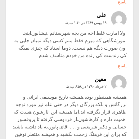
پاسخ
علی
۱۹ بهمن ۱۳۸۹ در ۱:۴۰ ب٫ظ
اولا امارت غلط اخه من بچه شهرستانم ,نیشابور,اینجا
اموزشگاهی که میرم فقط منم کسی دیگه نمیاد, جایی به
اون صورت دیگه هم نیست, دوما استاد که چیزی نمیگه
کی زندست کی زنده من خودم متاسف شدم
پاسخ
معین
۲ خرداد ۱۳۹۰ در ۶:۵۸ ب٫ظ
همیشه همینطور بوده.همیشه تاریخ موسیقی ایرانی و
بزرگانش و بلکه بزرگان دیگر در حتی علم نیز مورد توجه
ظاهری قرار نگرفته اند.اما همیشه این اثارشون هست که
اهمیت داره و کارهاشون.از فردوسی گرفته تا پروفسور
حسابی و دکتر شریعتی و …. اقای پایور.به یاد داشته باشید
که برای این فرهنگ زحمت بکشید و همیشه منتظر توهین