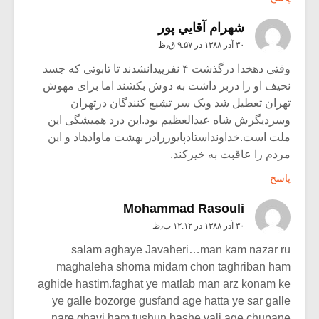
شهرام آقايي پور
۳۰ آذر ۱۳۸۸ در ۹:۵۷ ق٫ظ
وقتی دهخدا درگذشت ۴ نفرپیدانشدند تا تابوتی که جسد
نحیف او را دربر داشت به دوش بکشند اما برای مهوش
تهران تعطیل شد ویک سر تشیع کنندگان درتهران
وسردیگرش شاه عبدالعظیم بود.این درد همیشگی این
ملت است.خداونداستادپایوررادر بهشت ماوادهاد و این
مردم را عاقبت به خیرکند.
پاسخ
Mohammad Rasouli
۳۰ آذر ۱۳۸۸ در ۱۲:۱۲ ب٫ظ
salam aghaye Javaheri…man kam nazar ru
maghaleha shoma midam chon taghriban ham
aghide hastim.faghat ye matlab man arz konam ke
ye galle bozorge gusfand age hatta ye sar galle
nare ghavi ham tushun bashe vali age chupane