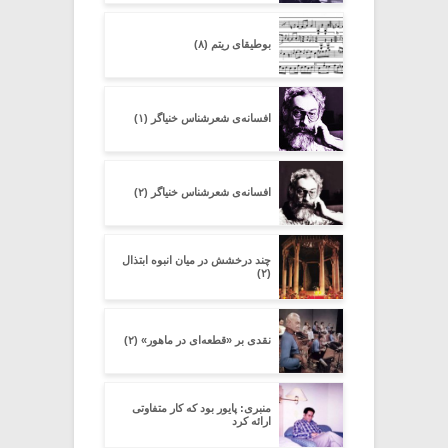
بوطیقای ریتم (۸)
افسانه‌ی شعرشناسِ خنیاگر (۱)
افسانه‌ی شعرشناسِ خنیاگر (۲)
چند درخشش در میان انبوه ابتذال
(۲)
نقدی بر «قطعه‌ای در ماهور» (۲)
منبری: پایور بود که کار متفاوتی
ارائه کرد