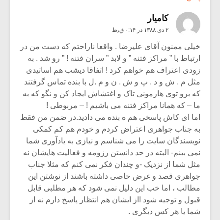
کامیار
۲ دی ۱۳۸۸ در ۰:۱۴ ق٫ظ
خیلی ممنون آقای علیرضا . واقعا ناراحتم که دست من در
ارتباط با ” مراکز فتنه ” و لابد ” سران فتنه ! ” رو شد . به
زودی اعتراف هم خواهم کرد ! اتفاقا دیشب هم اساتیدی
مثل م . ش و د . پ و ش . ن و م .ل با بنده تماس گرفتند
که برو توی هارمونی تاک و اغتشاش ایجاد کن و نگو که به
ما – که همانا مراکز فتنه می باشیم ! – مربوطی !
اما ای کاش پاسخی هم ه بنده می دادید.در ضمن من فقط
به جناب جواهری اعتراض کردم و خودم هم کم کمکی
نویسندگان سایت را می شناسم و نیازی به یادآوری شما
نمی بینم- البته در حد دانستن رزومه و فعالیت هایشان نه
مثل شما از نزدیک -و چندان فکر نمی کنم که مثلا جناب
جواهری قصد و غرض خاصی داشته باشند از نوشتن این
مطالب ، اما خب این دلیل نمی شود که هر مطلبی قابل
قبول و توجیه شود !از ایشان هم انتظار پاسخ دارم نه از
شما یا هر کس دیگری .