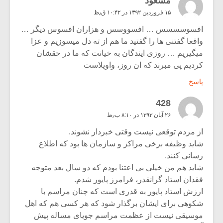
مسعود
۱۵ فروردین ۱۳۹۲ در ۱۰:۴۲ ق٫ظ
افسوسسسس … افسووسس و هزاران افسوس دیگر …
واقعا گفتنی ها را گفتید ما هم از ته دل میسوزیم و عزا
میگیریم … روزی ایندگان به خیانت که ما در حقشان
کردیم پی مبرند که ان روز، واویلاست
پاسخ
428
۲۶ آبان ۱۳۹۳ در ۸:۱۰ ب٫ظ
از مردم توقعی نیست وقتی خبردار نشوند.
شاید وظیفه برخی مراکز و سازمان ها بود که اطلاع
رسانی کنند.
شاید هم من خیلی بی اعتنا بودم که دو سال بعد متوجه
فقدان استاد گرانقدر، فرامرز پایور شدم.
ارزش استاد پایور به قدری است که چنان مراسم با
شکوهی برای ایشان برگذار شود که هر کسی هم که اهل
موسیقی نیست از عظمت مراسم جویای مساله پیش