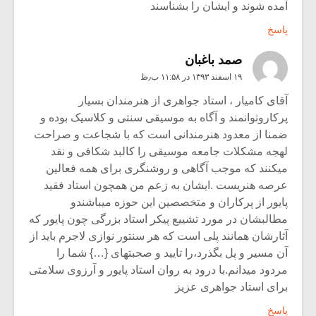
آمده شوند و ایشان را بشناسند
پاسخ
صمد باغبان
۱۹ اسفند ۱۳۹۳ در ۱۱:۵۸ ب٫ظ
آقای کامیار ، استاد جواهری از هنرمندان بسیار
پرکاروتوانمند و آگاه به موسیقی سنتی و کلاسیک بوده و
ضمنا از معدود هنرمندانی است که با شجاعت و صراحت
لهجه مشکلات جامعه موسیقی را کالبد شکافی و نقد
میکنند که موجب آگاهی و روشنگری برای همه فعالین
عرصه هنریست .ایشان به زعم من همچون استاد فقید
پایور از پرکاران و متخصصین این حوزه میباشندو
مطالبشان در مورد تشییع پیکر استاد بزرگی چون پایور که
آثارشان همانند پلی است که هر سنتور نوازی لاجرم باید از
آن مسیر و پل بگذرد،را تایید و صحبتهای {…} شما را
مردود میدانم.با درود به روان استاد پایور و آرزوی سلامتی
برای استاد جواهری عزیز
پاسخ