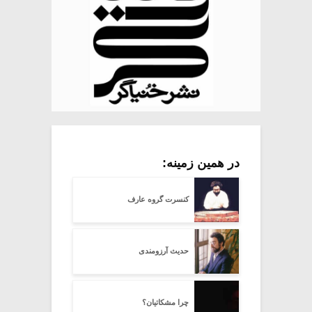
در همین زمینه:
کنسرت گروه عارف
حدیث آرزومندی
چرا مشکاتیان؟