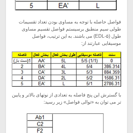
شیش و نیم»
موسیقی فی
برگزار می 
اگر نمی توانی
سکانسی به 
فواصل حاصله با توجه به مساوی بودن تعداد تقسیمات
مشهورترین باشی،
موسیقی فیلم 
طولی سیم منطبق برسیستم فواصل تقسیم مساوی
بدنام ترین باش
طول (۵-EDL) می باشند. به این ترتیب، فواصل
موسیقایی عبارتند از:
با گسترش این پنج فاصله به تعدادی از نوتهای بالاتر و پایین
تر می توان به «توالی فواصل» زیر رسید: