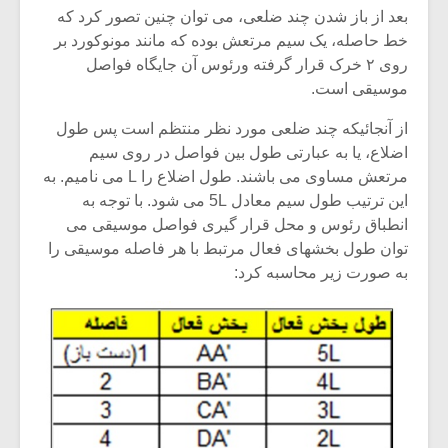
بعد از باز شدن چند ضلعی، می توان چنین تصور کرد که
خط حاصله، یک سیم مرتعش بوده که مانند مونوکورد بر
روی ۲ خرک قرار گرفته ورئوس آن جایگاه فواصل
موسیقی است.
از آنجائیکه چند ضلعی مورد نظر منتظم است پس طول
اضلاع، یا به عبارتی طول بین فواصل در روی سیم
مرتعش مساوی می باشند. طول اضلاع را L می نامیم. به
این ترتیب طول سیم معادل 5L می شود. با توجه به
انطباق رئوس و محل قرار گیری فواصل موسیقی می
توان طول بخشهای فعال مرتبط با هر فاصله موسیقی را
به صورت زیر محاسبه کرد:
میکلوش روژا
موریس ژار
یادداشتی بر موسیقی
دوره آموزش
متن فیلم «متری
موسیقی بر