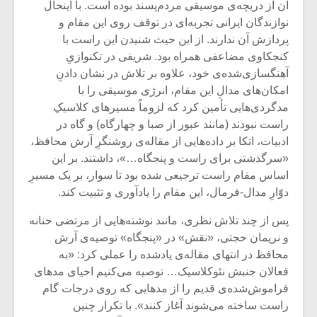
شیش و نیم»
موسیقی فی
آن از دریچه‌ی موسیقی مردم‌پسند بوده است. با اینحال
برگزار می 
نوازندگان ایرانی تجربه‌ای در توقف روی این مقام و
پردازش آن ندارند. از این حیث شنیدن این راست با
اگر نمی توانی
سکانسی به 
کنجکاوی مضاعفی همراه بود. شریفی در تکنوازیِ
مشهورترین باشی،
موسیقی فیلم 
بدنام ترین باش
آهنگسازی‌شده‌ی خود، علاوه بر تلاش در نشان دادنِ
امکان‌های مدالِ این مقام، انرژی موسیقی را با
مدگردی‌هایی تأمین کرد که لزوماً مسیرهای کلاسیکِ
راست نبودند (مانند عبور از صبا و چهارگاه) و گاه در
ادبیات، اتکا بر داده‌هایی از مقاله‌ی روشنگرِ آرش محافظ،
«سرگذشتی برای راست و پنجگاه…»، داشتند. بر این
اساس مقام راست ترجیعی شده بود تا سوار، بر یک مسیرِ
دوّارِ مدال-فرمال، این مقام را یادآوری و تثبیت کند.
پس از چند تلاش نظری، مانند نوشته‌هایی از مرتضی حنانه
و نریمان حجتی، «نقش» در «پنجگاه» توصیه‌ی آرش
محافظ در انتهای مقاله‌ی یادشده را عملی کرد: «به
فعالان جنبش نئوکلاسیک… توصیه می‌کنیم احیای مدهای
فراموش‌شده‌ی قدیم را از مدهایی که روی درجات گام
راست ساخته می‌شوند آغاز کنند». با تکرار چنین