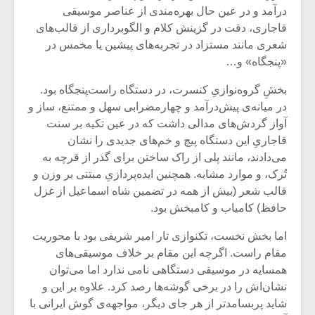
درآمد و در عین حال بهره‌مندی از عناصر موسیقی
قاجاری، دقت در گزینش کلام و الگوبرداری از قالب‌های
شعری مانند مستزاد در تجربه‌های پیشین یا مخمس در
«پنجگاه» و…
بخشِ گروه‌نوازیِ کنسرت، در دستگاه راست‌پنجگاه بود.
در میانه‌ی پیش‌درآمد و چهارمضرابی سهل و ممتنع، ساز و
آواز گردش‌های مدالی داشت که در عین تکیه بر سنت
قاجاریِ این دستگاه پیچ و خم‌های جدیدی را نشان
می‌دادند، مانند پلی از راک ساختن برای گذر از قرچه به
تُرک، و موارد مشابه. همچنین ایده‌پردازیِ مبتنی بر وزن و
قالب شعر (بیش از همه در تضمین شاه اسماعیل از غزل
حافظ) کامیاب و کامبخش بود.
میکلوش روژا
موریس ژار
اما بخش نخست، تکنوازی تار امیر شریفی بود با محوریت
مقام راست. اگرچه این مقام بر خلاف موسیقی‌های
همسایه در موسیقی دستگاهی نامی ندارد اما می‌توان
نشان‌اش را در برخی گوشه‌ها رصد کرد. علاوه بر این و
یادداشتی بر موسیقی
دوره آموزش
متن فیلم «متری
موسیقی بر
شاید پربسامدتر از هر جای دیگر، مواجهه‌ی گوش ایرانی با