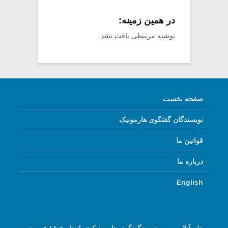
در همین زمینه:
نوشته مرتبطی یافت نشد
صفحه نخست
نویسندگان گفتگوی هارمونیک
قوانین ما
درباره ما
English
مجله آنلاین موسیقی «گفتگوی هارمونیک»، از تاریخ ۱۶ فروردین