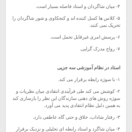
۴- میان شاگردان و استاد فاصله بسیار است.
۵- کلاس ها کسل کننده اند و کنجکاوی و شور شاگردان را
تحریک نمی کنند.
۶- پرسش امری غیرقابل تحمل است.
۷- رواج مدرک گرایی.
استاد در نظام آموزشی سه جزیی
۱- با سوژه رابطه برقرار می کند.
۲- کوشش می کند طی فرآیندی انتقادی میان نظریات و
میکلوش روژا
موریس ژار
سوژه روش های ذهنی سازندگان این نظر را بازسازی کند
به همین دلیل نظام انتقادی پدید می آورد.
۳- رفتار شاداب، خلاق و حتی گاه عاطفی دارد.
یادداشتی بر موسیقی
دوره آموزش
متن فیلم «متری
موسیقی بر
۴- میان شاگرد و استاد رابطه ای تحلیلی و نزدیک برقرار