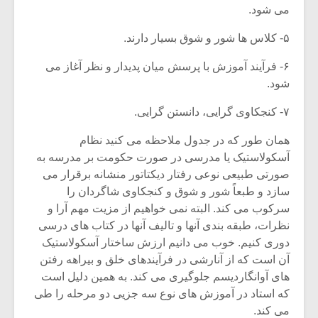
شیش و نیم»
موسیقی فی
می شود.
برگزار می 
۵- کلاس ها شور و شوق بسیار دارند.
اگر نمی توانی
سکانسی به 
مشهورترین باشی،
موسیقی فیلم 
۶- فرآیند آموزش با پرسش میان پدیدار و نظر آغاز می
بدنام ترین باش
شود.
۷- کنجکاوی گرایی، دانستن گرایی.
همان طور که در جدول ملاحظه می کنید نظام
آسکولاستیک یا مدرسی در صورت حکومت بر مدرسه به
صورتی طبیعی نوعی رفتار دیکتاتور منشانه برقرار می
سازد و طبعاً شور و شوق و کنجکاوی شاگردان را
سرکوب می کند. البته نمی خواهیم از مزیت مهم آرا و
نظرات، طبقه بندی آنها و تالیف آنها در کتاب های درسی
دوری کنیم. خوب می دانیم ارزش ساختار آسکولاستیک
آن است که از آنارشی در فرآیندهای خلق و بیراهه رفتن
های آوانگاردیسم جلوگیری می کند. به همین دلیل است
که استاد در آموزش های نوع سه جزیی دو مرحله را طی
می کند.