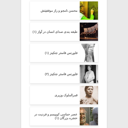
محسن نامجو و راز موفقیتش
طبقه بندی صدای انسان در آواز (۱)
فلورنس فاستر جنکینز (۱)
فلورنس فاستر جنکینز (۲)
قمرالملوک وزیری
عصر حماسی کوبیسم و فردیت در
حنجره بزرگان (۱)