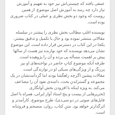
عمقی یافته که چیستی‌اش نیز خود به تفهیم و آموزش
نیاز دارد چه رسد به آموزش اصل موضوع. از همین
روست که وجود دو بخش نظری و عملی در کتاب ضروری
بوده است.
نویسنده اغلبِ مطالب بخش نظری را پیشتر در سلسله
مقالاتی منتشر نموده بود و حال با تکمیل و تدقیق بیشتر،
یکجا در این کتاب در دسترس قرار داده است. این موضوع
نشان می‌دهد نویسنده که خود نوازنده نیز هست از سالها
پیش بر اهمیت مسأله پی برده و آن را پژوهیده است.
طرفه آنکه موضوع کتابِ حاضر در نواخته‌‌های او نیز
پررنگ و از ویژگی‌های سبکی او در نوازندگی است.
مقالات پیشین اگرچه راهگشا بودند اما گردآمدنشان در یک
میکلوش روژا
موریس ژار
مجموعه و گستراندنِ بحث، دامنه‌ی نفوذ آن را مضاعف
می‌کند. به ویژه اینکه با افزودن بخش آوانگاری
(تحریرهایی از بیست و پنج استاد آواز ایرانی، همراه با اصل
فایل‌های صوتی در دو سی‌دی)، طرح موضوع، کارآمدتر و
یادداشتی بر موسیقی
دوره آموزش
اثرگذارتر خواهد بود. متنِ کتاب، روان، منسجم و فروتنانه
متن فیلم «متری
موسیقی بر
است.