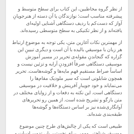
شیش و نیم»
موسیقی فی
برگزار می 
از نظر گروه مخاطبین، این کتاب برای سطح متوسط و
پیشرفته مناسب است؛ نوازندگان یا آن دسته از هنرجویانِ
اگر نمی توانی
سکانسی به 
آواز که دست‌کم با ردیف دستگاهی آشنایی اولیه‌ای
مشهورترین باشی،
موسیقی فیلم 
یافته‌اند و از نظر تکنیکی به سطح متوسطی رسیده‌اند.
بدنام ترین باش
از مهمترین نکات آغازین متن، یکی توجه به موضوعِ ارتباط
هر زبان با موسیقیِ بالیده با آن است و دیگری تبیینِ این
گزاره که گنجاندنِ مقوله‌ی تحریر در مسیر آموزش
موسیقی دستگاهی صرفاً افزودنِ آرایه و تزئین نیست و
اساساً صراط مستقیمِ فهمِ مایه‌ها و گوشه‌هاست. تحریر
همچون شابلونی است که سیر ملودیک مقام‌ها را
می‌نمایاند و خود جویبارِ آفرینش و خلاقیت در موسیقی
دستگاهی است. این نکته به دفعات و از زوایای مختلف در
متن بازگو و تشریح شده است. از همین رو تحریرهای
آوانگاری‌شده نیز بر اساس دستگاه‌ها و گوشه‌ها
طبقه‌بندی شده‌اند.
طبیعی است که یکی از چالش‌های طرح چنین موضوع
موسیقی‌شناختی مهمی برای نخستین بار، تدوین ادبیات و