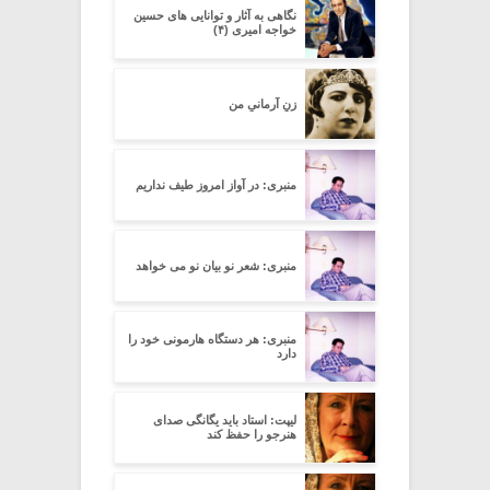
نگاهی به آثار و توانایی های حسین
خواجه امیری (۴)
زنِ آرمانیِ من
منبری: در آواز امروز طیف نداریم
منبری: شعر نو بیان نو می خواهد
منبری: هر دستگاه هارمونی خود را
دارد
لیپت: استاد باید یگانگی صدای
هنرجو را حفظ کند