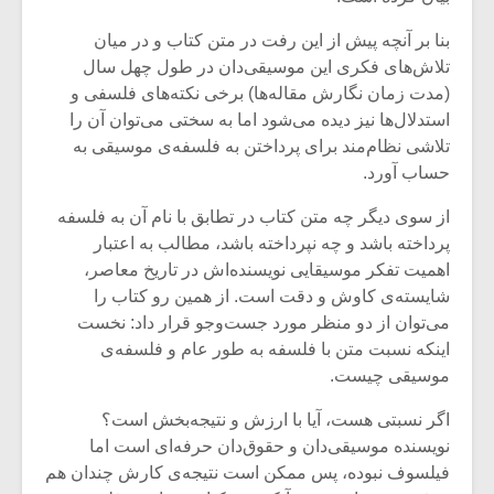
شیش و نیم»
موسیقی فی
برگزار می 
بنا بر آنچه پیش از این رفت در متن کتاب و در میان
تلاش‌های فکری این موسیقی‌دان در طول چهل سال
اگر نمی توانی
سکانسی به 
مشهورترین باشی،
موسیقی فیلم 
(مدت زمان نگارش مقاله‌ها) برخی نکته‌های فلسفی و
بدنام ترین باش
استدلال‌ها نیز دیده می‌شود اما به سختی می‌توان آن را
تلاشی نظام‌مند برای پرداختن به فلسفه‌ی موسیقی به
حساب آورد.
از سوی دیگر چه متن کتاب در تطابق با نام آن به فلسفه
پرداخته باشد و چه نپرداخته باشد، مطالب به اعتبار
اهمیت تفکر موسیقایی نویسنده‌اش در تاریخ معاصر،
شایسته‌ی کاوش و دقت‌ است. از همین رو کتاب را
می‌توان از دو منظر مورد جست‌وجو قرار داد: نخست
اینکه نسبت متن با فلسفه‌ به طور عام و فلسفه‌‌ی
موسیقی چیست.
اگر نسبتی هست، آیا با ارزش و نتیجه‌بخش است؟
نویسنده موسیقی‌دان و حقوق‌‌دان‌ حرفه‌ای است اما
فیلسوف نبوده، پس ممکن است نتیجه‌ی کارش چندان هم