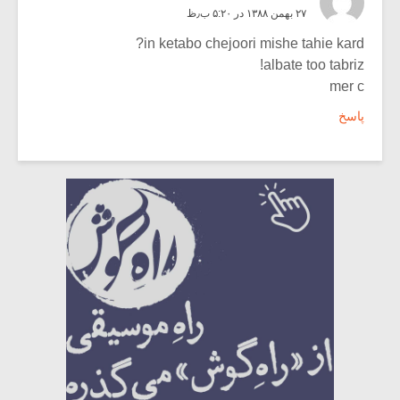
۲۷ بهمن ۱۳۸۸ در ۵:۲۰ ب٫ظ
in ketabo chejoori mishe tahie kard?
albate too tabriz!
mer c
پاسخ