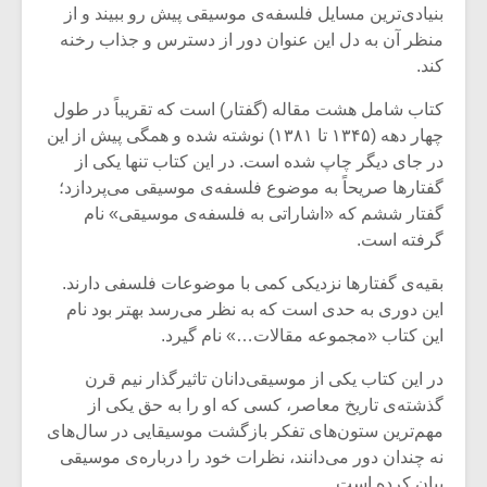
بنیادی‌ترین مسایل فلسفه‌ی موسیقی پیش رو ببیند و از
منظر آن به دل این عنوان دور از دسترس و جذاب رخنه‌
کند.
کتاب شامل هشت مقاله (گفتار) است که تقریباً در طول
چهار دهه (۱۳۴۵ تا ۱۳۸۱) نوشته شده و همگی پیش از این
در جای دیگر چاپ شده‌ است. در این کتاب تنها یکی از
گفتارها صریحاً به موضوع فلسفه‌ی موسیقی می‌پردازد؛
گفتار ششم که «اشاراتی به فلسفه‌ی موسیقی» نام
گرفته است.
بقیه‌ی گفتارها نزدیکی کمی با موضوعات فلسفی دارند.
این دوری به حدی است که به نظر می‌رسد بهتر بود نام
این کتاب «مجموعه‌ مقالات…» نام گیرد.
میکلوش روژا
موریس ژار
در این کتاب یکی از موسیقی‌دانان تاثیر‌گذار نیم قرن
گذشته‌ی تاریخ معاصر، کسی که او را به حق یکی از
مهم‌ترین ستون‌های تفکر بازگشت موسیقایی در سال‌های
یادداشتی بر موسیقی
دوره آموزش
نه چندان دور می‌دانند، نظرات خود را درباره‌ی موسیقی
متن فیلم «متری
موسیقی بر
بیان کرده است.