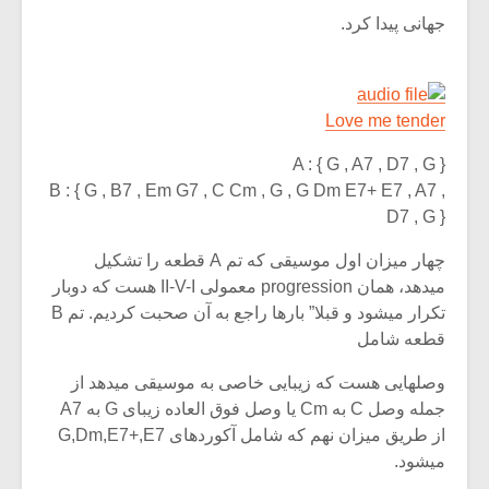
جهانی پیدا کرد.
Love me tender
A : { G , A7 , D7 , G }
B : { G , B7 , Em G7 , C Cm , G , G Dm E7+ E7 , A7 ,
D7 , G }
چهار میزان اول موسیقی که تم A قطعه را تشکیل
میدهد، همان progression معمولی II-V-I هست که دوبار
تکرار میشود و قبلا” بارها راجع به آن صحبت کردیم. تم B
قطعه شامل
وصلهایی هست که زیبایی خاصی به موسیقی میدهد از
جمله وصل C به Cm یا وصل فوق العاده زیبای G به A7
از طریق میزان نهم که شامل آکوردهای G,Dm,E7+,E7
میشود.