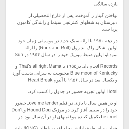
یازده سالگی
نواختن گیتار را آموخت. پس از فارغ التحصیلی از
دبیرستان به شغلهای کنترلچی سینما و رانندگی کامیون
پرداخت.
در دهه ۱۹۵۰ با ارائه سبک جدید در موسیقی زمان خود
اولین تشکل راک اند رول (Rock and Roll) را ارائه
نمود.او اولین ضبط موزیک خود را در سال ۱۹۵۴ در Sun
Records انجام داد. در۱۹۵۵ با That’s all right Mama و
Blue moon of Kentucky محبوبیت به سزایی بدست آورد
و یکسال بعد در سال ۱۹۵۶ با آلبوم Heart Break
میکلوش روژا
موریس ژار
Hotel اولین تجربه حضور در جدول را کسب کرد.
او در همین سال با بازی در فیلم Love me tenderحضور
خود را در سینما آغاز کرد. دو موزیک Hound Dog و Don’t
be cruel تکمیل کننده موفقیتهای او در آن سال بود. در
یادداشتی بر موسیقی
دوره آموزش
متن فیلم «متری
موسیقی بر
همان سالها طرفدارانش به او لقب سلطان (KING) دادند