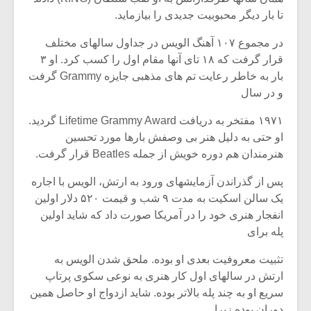
شیش و نیم»
موسیقی فی
تا بار دیگر محبوبیت جدیدی را بیازماید.
برگزار می 
در مجموع ۱۰۷ آهنگ الویس در جداول سالهای مختلف
اگر نمی توانی
سکانسی به 
مشهورترین باشی،
موسیقی فیلم 
قرار گرفت که ۱۸ تای آنها مقام اول را کسب کرد. او ۳
بدنام ترین باش
بار به خاطر رعایت تم های مذهبی جایزه Grammy گرفت
و در سال
۱۹۷۱ مفتخر به دریافت Lifetime Grammy Award گردید.
او حتی به دلیل هنر بی وصفش بارها مورد تحسین
هنرمندان هم دوره خویش از جمله Beatles قرار گرفت.
پس از گذراندن آزمایشهای ورود به ارتش، الویس با اجاره
یک سالن اسکیت به مدت ۹ شب و قیمت ۵۲۰ دلار اولین
انفجار هنری خود را در آمریکا صورت داد که شاید اولین
پله برای
تثبیت معروفیت بعدی او بوده. ملحق شدن الویس به
ارتش در سالهای اول کار هنری به نوعی سکوی پرتاپ
سریع او به چند پله بالاتر بوده. شاید ازدواج او حاصل همین
دوران بوده زیرا