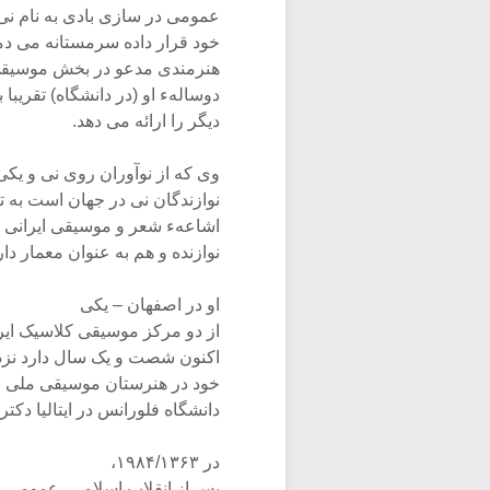
عمومی در سازی بادی به نام ن
خود قرار داده سرمستانه می دم
هنرمندی مدعو در بخش موسیقی
دوسالهء او (در دانشگاه) تقریبا
دیگر را ارائه می دهد.
وی که از نوآوران روی نی و یکی
نوازندگان نی در جهان است به ت
اشاعهء شعر و موسیقی ایرانی ر
نوازنده و هم به عنوان معمار 
او در اصفهان – یکی
از دو مرکز موسیقی کلاسیک ایر
اکنون شصت و یک سال دارد نزد 
خود در هنرستان موسیقی ملی ایران 
دانشگاه فلورانس در ایتالیا دک
در ۱۹۸۴/۱۳۶۳،
پس از انقلاب اسلامی، عمومی ر