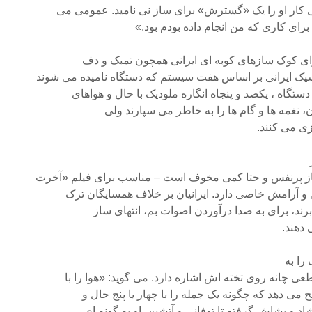
 کار او را یک «گسترش» برای ساز نی نامید. عمومی می
 برای کاری که من انجام داده بودم بود.»
ای کوک سازهای کوبه ای ایرانی همچون تمبک و دف
سیک ایرانی بر اساس هفت سیستم که دستگاه نامیده می شوند
گاه ، یکصد و پنجاه انگاره ملودیک با حال و هواهای
ن، نغمه ها و گام ها را به خاطر می سپارند ولی
زی می کنند.
از پرنفس و حتا کمی مخوف است – مناسب برای فیلم «آخرت
 و آرامش خاصی دارد. ایرانیان بر خلاف همسایگان ترک
 برند، برای به صدا درآوردن اصوات بم، انتهای ساز
 دهند.
را به
ی چانه روی تخته اش اشاره دارد. می گوید: «هوا را با
می دهد که چگونه یک جمله را با چهار یا پنج حال و
اد و بشاش گرفته تا توفانی و آتشین. او به گونه ای