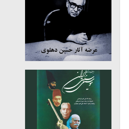
میکلوش روژا
موریس ژار