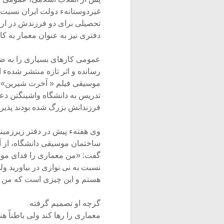
غیردوستانهء دولت ایران نسبت 
تحصیلی برای دو فرزندش در اروپ
دفتری نیز به عنوان معمار به کار 
عمومی کارهای بسیاری را به ض
رسانده و اثر تازه منتشر شدهء
موسیقی فیلم « آخرت شیرین» نوازندگی
تدریس به دانشگاه واشینگتن دعوت شد 
فرزندانش بزرگ شده بودند پذیر
وی هفتهء پیش در دفتر زیرزمین
ساختمان موسیقی دانشگاه، از 
گفت: «من معماری را فدای موسی
نسبت به نی نوازی در بیاورید و
هستم و این چیزی است که من ب
گرچه او تصمیم گرفته
معماری را رها کند ولی باطناً 