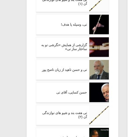
آن (۱)
نی، وسیله یا هدف!
گزارشی از همایش «نگرشی نو به
ساختار ساز نی»
نی و حسن ناهید از زبان ناصح پور
حسن کسایی، آقای نی
نی هفت بند و شیو های نوازندگی
آن (۲)