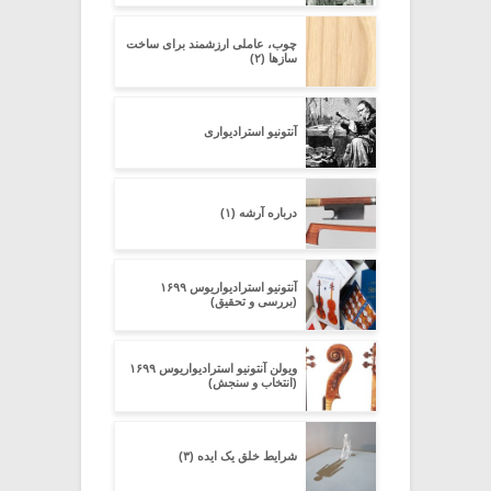
چوب، عاملی ارزشمند برای ساخت
سازها (۲)
آنتونیو استرادیواری
درباره آرشه (۱)
آنتونیو استرادیواریوس ۱۶۹۹
(بررسی و تحقیق)
ویولن آنتونیو استرادیواریوس ۱۶۹۹
(انتخاب و سنجش)
شرایط خلق یک ایده (۳)