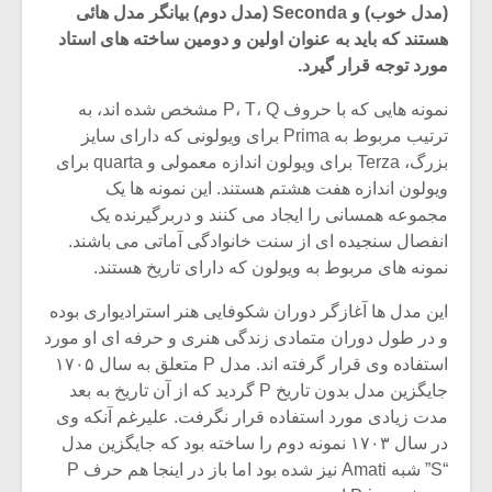
(مدل خوب) و Seconda (مدل دوم) بیانگر مدل هائی
هستند که باید به عنوان اولین و دومین ساخته های استاد
مورد توجه قرار گیرد.
نمونه هایی که با حروف P، T، Q مشخص شده اند، به
ترتیب مربوط به Prima برای ویولونی که دارای سایز
بزرگ، Terza برای ویولون اندازه معمولی و quarta برای
ویولون اندازه هفت هشتم هستند. این نمونه ها یک
مجموعه همسانی را ایجاد می کنند و دربرگیرنده یک
انفصال سنجیده ای از سنت خانوادگی آماتی می باشند.
نمونه های مربوط به ویولون که دارای تاریخ هستند.
این مدل ها آغازگر دوران شکوفایی هنر استرادیواری بوده
و در طول دوران متمادی زندگی هنری و حرفه ای او مورد
استفاده وی قرار گرفته اند. مدل P متعلق به سال ۱۷۰۵
جایگزین مدل بدون تاریخ P گردید که از آن تاریخ به بعد
مدت زیادی مورد استفاده قرار نگرفت. علیرغم آنکه وی
در سال ۱۷۰۳ نمونه دوم را ساخته بود که جایگزین مدل
“S” شبه Amati نیز شده بود اما باز در اینجا هم حرف P