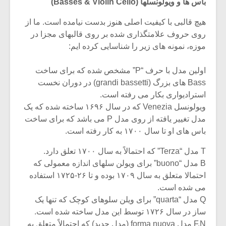
شیش و نیم»
موسیقی فی
باس ها و ویولونسلها (Basses & Violin Cello)
برگزار می 
هیچ قالبی با کیفیت اصلی هنوز بدست نیامده است. ما از
اگر نمی توانی
سکانسی به 
روی حروف علامتگذاری شده بر روی قالبهای مجزا در
مشهورترین باشی،
موسیقی فیلم 
موزه، نمونه های زیر را شناسایی کرده ایم:
بدنام ترین باش
اولین مدل با حرف “P” مشخص شده که برای ساخت
Bass های بزرگ (grandi bassetti) در دوران نخست
استرادیواری بکار می رفته است.
ویولونسل Venezia که در سال ۱۶۹۶ ساخته شده که یک
مدل تغییر یافته از روی مدل P می باشد که برای ساخت
باس های او تا سال ۱۷۰۰ به کار رفته است.
T مدل “Terza” که احتمالاً به سال ۱۷۰۰ تعلق دارد.
B مدل “buono” برای ویولن سلهای اندازه معمولی که
احتمالا متعلق به سال ۱۷۰۹ بوده و تا ۲۶-۱۷۲۵ استفاده
می شده است.
Q مدل “quarta” برای ویلن سلوهای کوچک که تنها یک
ساز در سال ۱۷۲۶ توسط این مدل ساخته شده است.
F.N مدل forma nuova (مدل جدید) که احتمالاً متعلق به