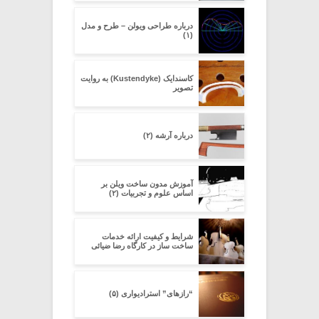
درباره طراحی ویولن – طرح و مدل
(۱)
کاسندایک (Kustendyke) به روایت
تصویر
درباره آرشه (۲)
آموزش مدون ساخت ویلن بر
اساس علوم و تجربیات (۲)
شرایط و کیفیت ارائه خدمات
ساخت ساز در کارگاه رضا ضیائی
“رازهای” استرادیواری (۵)