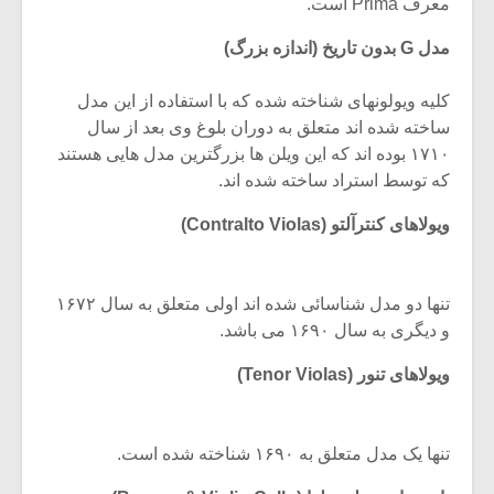
معرف Prima است.
مدل G بدون تاریخ (اندازه بزرگ)
کلیه ویولونهای شناخته شده که با استفاده از این مدل
ساخته شده اند متعلق به دوران بلوغ وی بعد از سال
۱۷۱۰ بوده اند که این ویلن ها بزرگترین مدل هایی هستند
که توسط استراد ساخته شده اند.
ویولاهای کنترآلتو (Contralto Violas)
تنها دو مدل شناسائی شده اند اولی متعلق به سال ۱۶۷۲
و دیگری به سال ۱۶۹۰ می باشد.
میکلوش روژا
موریس ژار
ویولاهای تنور (Tenor Violas)
یادداشتی بر موسیقی
دوره آموزش
تنها یک مدل متعلق به ۱۶۹۰ شناخته شده است.
متن فیلم «متری
موسیقی بر