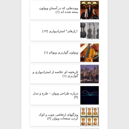
پیوندهایی که در آسمانِ ویولون
بسته شده اند (۱)
“رازهای” استرادیواری (۱۴)
ویولون گوارنری ویوتام (۱)
تاریخچه ای خلاصه از استرادیواری و
گوارنری (۱)
درباره طراحی ویولن – طرح و مدل
(۳)
ویژگیهای ارتعاشی چوب و کوک
کردن صفحات ویولن (۲)