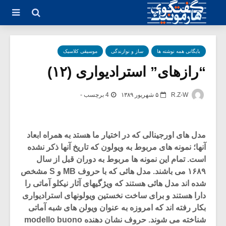
بایگانی همه نوشته ها
ساز و نوازندگی
موسیقی کلاسیک
“رازهای” استرادیواری (۱۲)
R.Z-W
۵ شهریور ۱۳۸۹
4 برچسب -
مدل های اورجینالی که در اختیار ما هستد به همراه ابعاد
آنها؛ نمونه های مربوط به ویولون که تاریخ آنها ذکر نشده
است. تمام این نمونه ها مربوط به دوران قبل از سال
۱۶۸۹ می باشند. مدل هائی که با حروف MB و S مشخص
شده اند مدل هائی هستند که ویژگیهای آثار نیکلو آماتی را
دارا هستند و برای ساخت نخستین ویولونهای استرادیواری
بکار رفته اند که امروزه به عنوان ویولن های شبه آماتی
شناخته می شوند. حروف نشان دهنده modello buono