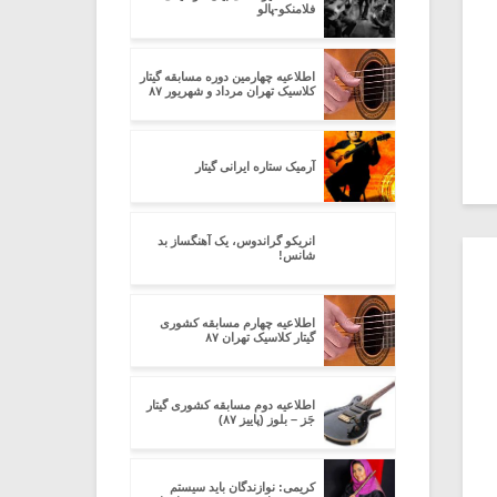
فلامنکو-پالو
اطلاعیه چهارمین دوره مسابقه گیتار
کلاسیک تهران مرداد و شهریور ۸۷
آرمیک ستاره ایرانی گیتار
انریکو گراندوس، یک آهنگساز بد
شانس!
اطلاعیه چهارم مسابقه کشوری
گیتار کلاسیک تهران ۸۷
اطلاعیه دوم مسابقه کشوری گیتار
جَز – بلوز (پاییز ۸۷)
کریمی: نوازندگان باید سیستم