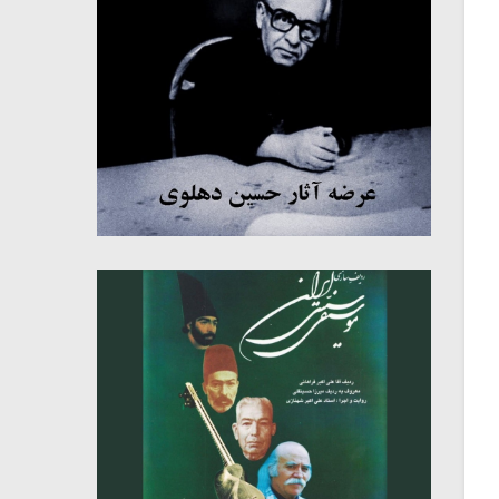
میکلوش روژا
موریس ژار