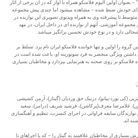
 – بعنوان اولین آلبوم فلامنکو همراه با آواز که در آن برخی از آثار
 های خودش ضبط شده – مشاهده میشود اما چندی پیش مجموعه
توسط تا پیشرفته وی به همراه ویدیوی تصویری این نوازنده در
مجموعه آموزشی، آنهم از نوازنده ای در داخل ایران، در مهد
الی دارد و در نوع خودش تحسین برانگیز میباشد.
گروه را اولین و تنها خواننده فلامنکو ایران نام برد. تسلط بر
ن داشتن ویژگی منحصر به فرد سونوریته او، باعث شده است در
ده فلامنکو بر روی صحنه به هنرنمایی بپردازد و مخاطبان بسیاری
:
 یثربی (کی بورد-پیانو)، درنیک حق وردیان (گیتار)، آرمن کشیشی
باس)، غلامرضا معرف(پرکاشن)، فرشید شریف (درامز)، سعید
ن نوازندگان سابقه فراوانی در اجرای کنسرت، تنظیم و آهنگسازی
ته اند.
بسیاری از مخاطبان علاقمند به گیتار را – که با اجراهای نا