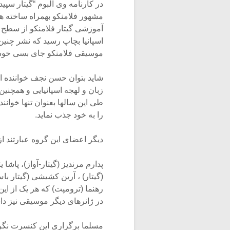
در کارنامه وی آلبوم “گیتار سپید”
مشهور فلامنکو بهمراه ساخته
آموزشی گیتار فلامنکو از سطح م
اسپانیا بچاپ رسید که نشر چنین 
موسیقی فلامنکو جای بسی خوشح
شاید بتوان حسن نجف خواننده این 
زبان و لهجه اسپانیایی و همچنی
طی این سالها بعنوان تنها خوانن
را به خود جذب نماید.
دیگر اعضای این گروه عبارتند از
پدارم مرندیز (گیتار-آواز)، پاشا
(گیتار) ، آرین کشیشی (گیتار 
رهنما (ترومپت) که هر یک از ای
در ژانرهای دیگر موسیقی نیز داش
مسلما برگزاری این کنسرت نگرش 