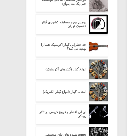
حتی یک نت بنوازد
دومین دوره مسابقه کشوری گیتار
کلاسیک تهران
چه خطراتی گیتار آکوستیک شما را
تهدید می کند؟
انواع گیتار (گیتارهای آکوستیک)
انتخاب گیتار (انواع گیتار الکتریک)
لی لی افشار و فروغ کریمی در تالار
رودکی
armo شیوه های بیان موسیقی