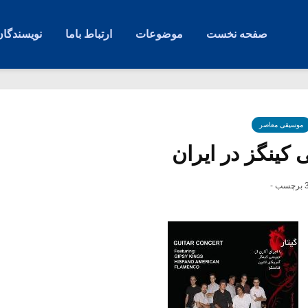
صفحه نخست
موضوعات
ارتباط باما
نویسندگان
موسیقی معاصر
 کینگز در ایران
رچسب -