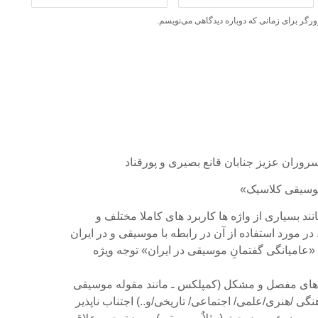
ورگر برای زمانی که دوباره دیدگاهی می‌نویسم.
سروران عزیز جنابان قانع بصیری و پورقناد
موسیقی کلاسیک»
ند بسیاری از واژه ها کاربرد های کاملا مختلف و
در مورد استفاده از آن در رابطه با موسیقی و در ایران
 «عامیانگی گفتمانِ موسیقی در ایران» توجه ویژه
های مفصل و مشکل (کمپلکس ـ مانند مقوله موسیقی
گی /هنری/علمی/ اجتماعی/ تاریخی/و..) اجتناب ناپذیر