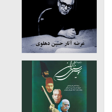
میکلوش روژا
موریس ژار