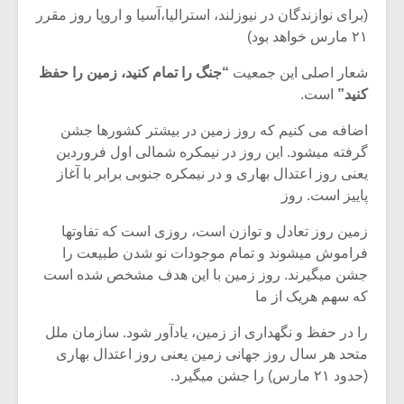
شیش و نیم»
موسیقی فی
(برای نوازندگان در نیوزلند، استرالیا،آسیا و اروپا روز مقرر
برگزار می 
۲۱ مارس خواهد بود)
اگر نمی توانی
سکانسی به 
شعار اصلی این جمعیت
“جنگ را تمام کنید، زمین را حفظ
مشهورترین باشی،
موسیقی فیلم 
بدنام ترین باش
کنید”
است.
اضافه می کنیم که روز زمین در بیشتر کشورها جشن
گرفته میشود. این روز در نیمکره شمالی اول فروردین
یعنی روز اعتدال بهاری و در نیمکره جنوبی برابر با آغاز
پاییز است. روز
زمین روز تعادل و توازن است، روزی است که تفاوتها
فراموش میشوند و تمام موجودات نو شدن طبیعت را
جشن میگیرند. روز زمین با این هدف مشخص شده است
که سهم هریک از ما
را در حفظ و نگهداری از زمین، یادآور شود. سازمان ملل
متحد هر سال روز جهانی زمین یعنی روز اعتدال بهاری
(حدود ۲۱ مارس) را جشن میگیرد.