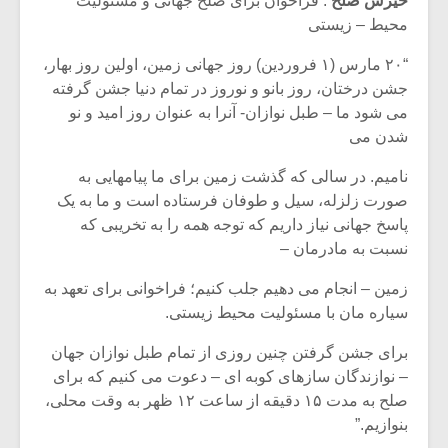
خیزش صلح
: فراخوان برای صلح جهانی و مسئولیت
محیط – زیستی
“۲۰ مارس (۱ فروردین) روز جهانی زمین، اولین روز بهار،
جشن درختان، روز بانو و نوروز در تمام دنیا جشن گرفته
می شود ما – طبل نوازان- آنرا به عنوان روز امید و نو
شدن می
نامیم. در سالی که گذشت زمین برای ما پیامهایی به
صورت زلزله، سیل و طوفان فرستاده است و ما به یک
پاسخ جهانی نیاز داریم که توجه همه را به تخریبی که
نسبت به مادرمان –
زمین – انجام می دهیم جلب کنیم؛ فراخوانی برای تعهد به
میکلوش روژا
موریس ژار
سیاره مان با مسئولیت محیط زیستی.
برای جشن گرفتن چنین روزی از تمام طبل نوازان جهان
– نوازندگان سازهای کوبه ای – دعوت می کنیم که برای
صلح به مدت ۱۵ دقیقه از ساعت ۱۲ ظهر به وقت محلی،
یادداشتی بر موسیقی
دوره آموزش
بنوازیم.”
متن فیلم «متری
موسیقی بر