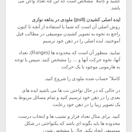
شیش و نیم»
موسیقی فی
کشید و کاملا” مشخص است که این چه تعداد واگن می
برگزار می 
باشد.
اگر نمی توانی
سکانسی به 
ایده اصلی کشیدن (pull) ملودی در بداهه نوازی
مشهورترین باشی،
موسیقی فیلم 
روش اصلی آن است که شما با استفاده از آنچه تا کنون
بدنام ترین باش
راجع به نحوه به تصویر کشیدن موسیقی در مطالب قبل
آموختید، ایده اصلی را در ذهن خود ترسیم
نمایید. منظور آن است که محدوده ها (Ranges)، تعداد
آنها، نحوه حرکت آنها و … را مشخص کنید. سپس با توجه
به هارمونی موجود با یک حرکت
کاملا” حساب شده ملودی را شروع کنید.
در حالی که در حال نواختن نت ها می باشید ایده های
بعدی را در ذهن خود ترسیم کنید و تمام مسائل مربوط به
یک تصویر زیبا را در ذهن خود رعایت
کنید. برای مثال تعداد فراز و نشیب ها و انتخاب درست
محدوده ها باید بگونه ای باشد که یکنواختی در شکل
موسیقی ایجاد نکند. حال با مشخص شدن