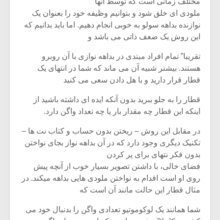
مختلف زمانی است که توسط آنها
ملودی ای خلق شود و بتوانیم وظیفه خود را بعنوان یک
نوازنده بداهه سولو به خوبی انجام دهیم. اما باید بدانیم که
این روش یک ضعف ذاتی می باشد و
تقریبا” تمام افراد مبتدی در بداهه نوازی با آن روبرو
هستند. بیشتر شبیه آن می ماند که شما در انتهای یک
قطار قرار دارید و با هل دادن سعی می کنید
قطار را به جلو ببرید بدون آنکه ایده ای داشته باشید از
اینکه این قطار چه مقدار بار یا چه تعداد واگن دارد.
در مقابل این روش – ریختن بدون حساب و کتاب نت ها –
تکنیک دیگری وجود دارد که در آن بداهه نواز بجای نواختن
میکلوش روژا
موریس ژار
بدون فکر نتهای برای پر کردن
فضای خالی، با داشتن تصویر بسیار خوب از آنچه پیش
روی او است اقدام به نواختن ملودی هایی بداهه میکند. در
مثال قطار این حالت مانند آن است که
یادداشتی بر موسیقی
دوره آموزش
شما همانند یک لوکوموتیو تعدادی واگن را بدنبال خود می
متن فیلم «متری
موسیقی بر