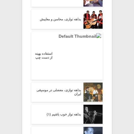
بداهه نوازی، محاسن و معایبش
استفاده بهینه
از دست چپ
بداهه نوازی، معضلی در موسیقی
ایران
بداهه نواز خوب باشیم (۱)