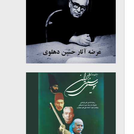
میکلوش روژا
موریس ژار