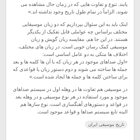
شیش و نیم»
موسیقی فی
یابند. تنوع و تفاوت هایی که در زمان حال مشاهده می
برگزار می 
شوند، الزاماً در تمام طول تاریخ وجود نداشته اند.»
اگر نمی توانی
سکانسی به 
اینک باید به این سئوال بپردازیم که دو زبان موسیقایی
مشهورترین باشی،
موسیقی فیلم 
مختلف براساس چه عواملی قابل تفکیک از یکدیگر
بدنام ترین باش
هستند. در این جا هم، مقایسه زبان گویش و زبان
موسیقی کمک رسان خوبی است. در زبان های مختلف،
اختلاف ها متکی به دو عامل اساسی است:
«اول صداهای موجود در هر زبان که با آن ها کلمه ها و بعد
جمله ها ساخته می شوند و دوم دستور زبان یا قواعدی که
برای ساختن کلمه ها و جمله ها ایجاد شده است.»
در موسیقی هم تفاوت ها در وهله اول در سیستم صداهای
موجود و مورد استفاده در هر نوع موسیقی و در وهله بعد
در قواعد و دستورهای آهنگسازی است. نوع سازها هم
البته تابع سیستم صداها و قواعد موجود است.
تاریخ موسیقی ایران