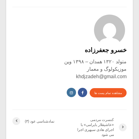
خسرو جعفرزاده
متولد ۱۳۲۰ همدان – ۱۳۹۸ وین
موزیکولوگ و معمار
khdjzadeh@gmail.com
مشاهده تمام پست ها
کنسرت مردمی
نماد‌شناسی عود (۳)
«عاشیقلار بایرامی» با
اجرای هادی سپهری اجرا
می شود