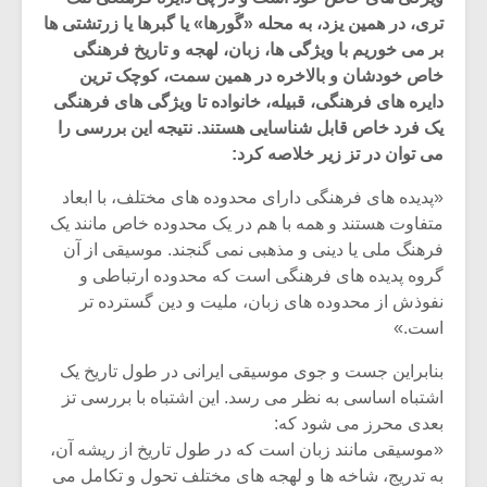
تری، در همین یزد، به محله «گَورها» یا گبرها یا زرتشتی ها
بر می خوریم با ویژگی ها، زبان، لهجه و تاریخ فرهنگی
خاص خودشان و بالاخره در همین سمت، کوچک ترین
دایره های فرهنگی، قبیله، خانواده تا ویژگی های فرهنگی
یک فرد خاص قابل شناسایی هستند. نتیجه این بررسی را
می توان در تز زیر خلاصه کرد:
«پدیده های فرهنگی دارای محدوده های مختلف، با ابعاد
متفاوت هستند و همه با هم در یک محدوده خاص مانند یک
فرهنگ ملی یا دینی و مذهبی نمی گنجند. موسیقی از آن
گروه پدیده های فرهنگی است که محدوده ارتباطی و
نفوذش از محدوده های زبان، ملیت و دین گسترده تر
است.»
میکلوش روژا
موریس ژار
بنابراین جست و جوی موسیقی ایرانی در طول تاریخ یک
اشتباه اساسی به نظر می رسد. این اشتباه با بررسی تز
بعدی محرز می شود که:
یادداشتی بر موسیقی
دوره آموزش
«موسیقی مانند زبان است که در طول تاریخ از ریشه آن،
متن فیلم «متری
موسیقی بر
به تدریج، شاخه ها و لهجه های مختلف تحول و تکامل می