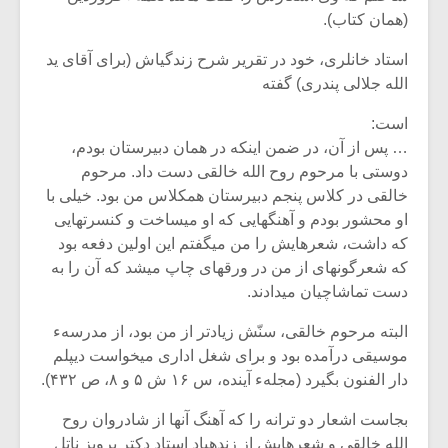
شیش و نیم»
موسیقی فی
(همان کتاب).
برگزار می 
استاد خانلری، خود در تقریر شرح زندگی‏اش (برای آقای ید
اگر نمی توانی
سکانسی به 
مشهورترین باشی،
موسیقی فیلم 
الله جلالی پندری) گفته
بدنام ترین باش
است:
… پس از آن، در ضمن این‏که در همان دبیرستان بودم،
دوستی با مرحوم‏ روح الله خالقی دست داد. مرحوم
خالقی در کلاس پنجم دبیرستان‏ همکلاس من بود. خیلی با
او محشور بودم و آهنگهایی که او می‏ساخت و کنسرتهایی
که داشت، شعرهایش را من می‏گفتم این اولین دفعه بود
که‏ شعرگونه‏ای از من در ورقه‏ای چاپ می‏شد که آن را به
دست تماشاچیان‏ می‏دادند.
البته مرحوم خالقی، سنّش زیادتر از من بود، از مدرسهء
موسیقی‏ درآمده بود و برای شغل اداری می‏خواست دیپلم
دار الفنون بگیرد (مجلهء آینده، س ۱۶ ش ۵ و ۸، ص ۴۳۲).
بجاست اشعار دو ترانه را که آهنگ آنها از شادروان روح
الله خالقی و شعرهایش از زنده‏یاد استاد دکتر پرویز ناتل