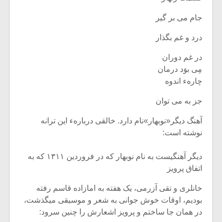
جام می بر گیر
درد و غم بگذار
در غم دوران
مِی بوَد درمان‏
چارهء اندوه‏
جز به می توان
آهنگ دیگر«نوبهار»نام دارد. خالقی دربارهء این ترانه
نوشته است:
دیگر آهنگی‏ست به نام نوبهار که در فروردین ۱۳۱۱ که به
اتفاق پرویز
خانلری و تقی آزرمی، یک هفته به امازاده قاسم رفته
بودیم، اوقات خوش‏ جوانی به شعر و موسیقی می‏گذشت،
در همان جا ساختم و پرویز اشعارش‏ را چنین سرود: