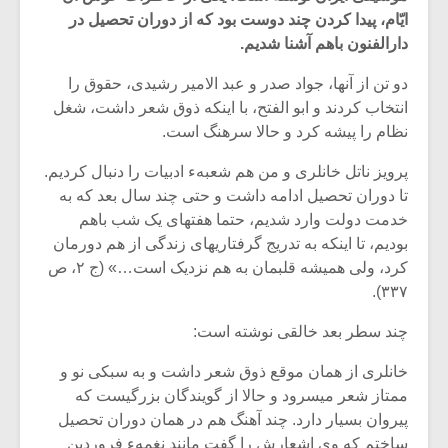
ایّام، پیدا کردن چند دوست بود که از دوران‏ تحصیل در
دارالفنون باهم آشنا شدیم.
دو تن از آنها، جواد صدر و عبد الامیر رشیدی، حقوق را
انتخاب کردند و ابو الفتح، با این‏که ذوق شعر داشت، شغل
نظام را پیشه کرد و حالا سرهنگ است.
پرویز ناتل خانلری و من هم شعبهء ادبیات را دنبال کردیم.
تا دوران تحصیل ادامه داشت و حتی‏ چند سال بعد که به
خدمت دولت وارد شدیم، حتما هفته‏ای یک شب باهم‏
بودیم، تا این‏که به تدریج گرفتاریهای زندگی از هم دورمان
کرد، ولی‏ همیشه قلبمان به هم نزدیک است…» (ج ۲، ص
۳۳۷).
میکلوش روژا
موریس ژار
چند سطر بعد خالقی نوشته است:
خانلری از همان موقع ذوق شعر داشت و به سبکی نو و
ممتاز شعر می‏سرود و حالا از گویندگان بزرگی‏ست که
یادداشتی بر موسیقی
دوره آموزش
پیروان بسیار دارد. چند آهنگ هم در همان دوران تحصیل
متن فیلم «متری
موسیقی بر
ساختم که وی اشعارش را گفت مانند نغمهء فروردین‏