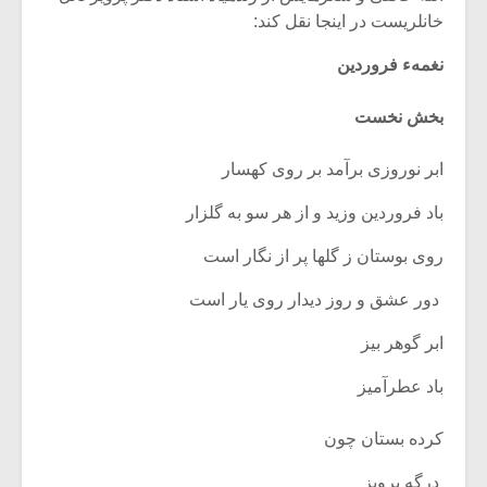
خانلری‏ست در این‏جا نقل کند:
نغمهء فروردین
بخش نخست
ابر نوروزی برآمد بر روی کهسار
باد فروردین وزید و از هر سو به گلزار
روی بوستان ز گلها پر از نگار است
‏ دور عشق و روز دیدار روی یار است‏
ابر گوهر بیز
باد عطرآمیز
کرده بستان چون
‏ درگه پرویز