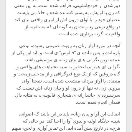
دورشدن از خودجانشینی، فراهم شده است. به این معنی
که زن با آوایش، به پستو کشانده شده و حالا می بایست
عصیان خود را با آوای درون اش از امری واقعی بیان کند.
در واقع نوعی رد و نشان به گونه ای که مستقیما از
واقعیت، گرته برداری شده است.
آنچه در مورد آواز زنان به رویت عمومی رسیده، نوعی
بازمانده یا پس مانده ی “فالوس” ی است و باید این یکی از
عمده ترین نگرانی های بیان زنانه ی موسیقی باشد.
نگرانی ای همراه با تحقیر به سبب شباهت های واقعی و
گاه دروغین که از یک نوع فتوگرافی و از مدخلی زمخت و
متضاد، با آواز مردانه منشعب شده است. نتیجتا آوای
بیرونیِ زن، نه تنها از درون او و بیان زنانه اش نیست که
میکلوش روژا
موریس ژار
سرسپرده ی جانبدارانه ی هنجاریِ فالوسی، به مثابه دال
فقدان انجام شده است.
اصالت این آوا و بیان زنانه، باید در این باشد که اصواتی
شبیه جایگاه اولیه و بدویِ آوا را احیا کند. در حالی که
یادداشتی بر موسیقی
دوره آموزش
متن فیلم «متری
موسیقی بر
هرچه در تاریخ پیش آمده ایم، این تمایز آوازی و لحن، مبهم