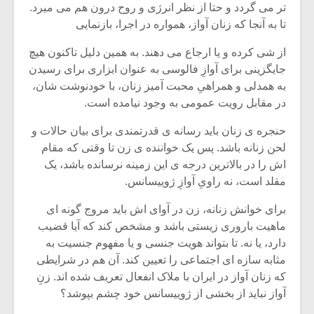
شیش و نیم»
موسیقی فی
تر می گردد و حتا از نظر انرژی و روح درون هم می میرد.
برگزار می 
تا به آنجا که زنان آواز، همواره در اجرا، بازنمایی
اگر نمی توانی
سکانسی به 
از شی کرده و یا ارجاع می دهند. به همین دلیل تاکنون هیچ
مشهورترین باشی،
موسیقی فیلم 
جایگزینی برای آوازِ فالوسی به عنوان ابزاری برای رسیدن
بدنام ترین باش
به همدلی و همراهیِ محبت آمیز زنان، با خودنوشت شان،
در مقابل رویت عمومی به وجود نیامده است.
حنجره ی زنان باید رسانه ی قدرتمندی برای بیان حالات و
لحن زنانه باشد. پس یک خواننده ی زن تا وقتی که مقام
اش را در بالاترین درجه ی این زمینه نرسانده باشد، یک
مقلد است، نه راویِ آوازِ ژوییسانس.
برای خوانش زنانه، زن در آوای اش باید مروج گونه ای
ماهیت باروری زیستی باشد و مشخص کند که آیا قضیب
دارد، یا نه. تا بتواند هویت جنسی و یا مفهوم جنسیت به
مثابه سازه ای اجتماعی را تعیین کند. آن هم در شرایطی
که زنان آواز در ایران با ملاک انفعال تعریف شده اند. زنِ
آواز نباید از بخشی از ژوییسانس خود چشم بپوشد؟