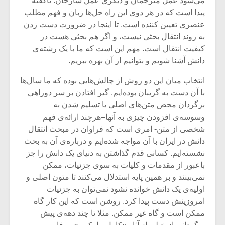
می‌شود عمل مترجمان و دیگری عمل شارحان. ناگفته
شیش و نیم»
موسیقی فی
برگزار می 
پیدا است که در هر دوی این راه حل‌ها زبان و فهم مطلب
عنصری تعیین کننده است. تا اینجا در ضرورت دست زدن
اگر نمی توانی
سکانسی به 
به روند انتقال بحثی نیست، و اگر هم بحثی هست در
مشهورترین باشی،
موسیقی فیلم 
کیفیت انتقال است. مهم این است که ما با یک رشته‌ی
بدنام ترین باش
دانش آشنا شویم و بتوانیم از آن بهره ببریم.
انتخاب میان این دو روش از چالش‌هایی بوده که ما سال‌ها
با آن دست به گریبان بوده‌ایم. گیر افتادن بر سر دوراهی
برگردان محض متن‌های اصلی یا تسلیم شدن به
وسوسه‌ی افزودن چیزی به آنها–هرچند ارائه‌ی فهم
شخصی از متن- امری است که فراوان در مبحث انتقال
دانش در ایران با آن مواجه شده‌ایم و درباره‌ی آن به بحث
نشسته‌ایم. کسانی قدم گذاشتن به دنیای یک دانش را جز
باعبور از مقدمات و کلیات به سوی جزئیات، ممکن
نمی‌بینند و بر همین پایه استدلال می‌کنند تا متون اصلی و
اولیه‌ی یک دانش خوانده نشود نمی‌توان به جزئیات
امروزینش دست پیدا کرد. روشن است که این کار گاه
ممکن است و گاه غیر ممکن. مثلا تا چند دهه‌ی پیش