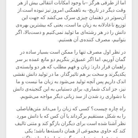
اما از طرفی هرگز –با وجود امکانات انتقالی بیش از هر
وقت دیگر در تاریخ- به ناهمگنی امروز نیز نبوده است.از
آن‌سوتر در ذهنمان چیزی سرک می‌کشد که جهت این
توزیع ناعادلانه به زیان ما است، یعنی که بیشترین بهره‌ی
دانش را در هر رشته‌ای ما تولید نمی‌کنیم و دست‌بالا، اگر
بتوانیم، مصرف کننده‌ی آن هستیم.
در نظر اول مصرف تنها را ممکن است بسیار ساده در
گمان آوریم، اما اگر عمیق‌تر بنگریم دو مانع عمده بر سر
راهمان قرار دارد: زبان و فهم مطلب که هر دو وابسته‌ی
یکدیگرند و سخت بر هم تاثیرگذار. ما در تولید دانش نقشی
اندک داریم پس آنچه تولید می‌شود به زبان ما نیست و ما
نیز، جز اندک شماری، برای دستیابی به این گنجینه‌ی دانش
میکلوش روژا
موریس ژار
با دشواری رد شدن از سد زبانی دیگر مواجه می‌شویم.
راه چاره چیست؟ کسی که زبان را می‌داند متن‌هایاصلی
را به شکل مستقیم برگرداند یا آن کس که با دانش مورد
نظر آشنا شده است برای دیگران بازگو کند و متنی تالیف
یادداشتی بر موسیقی
دوره آموزش
کند که حاوی مجموعی از همان دانسته‌ها باشد؛ یکی
متن فیلم «متری
موسیقی بر