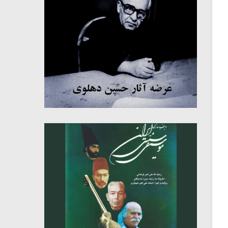
میکلوش روژا
موریس ژار