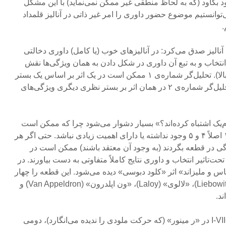
ود بکاود (که به لحاظ منطقی غیر ممکن نمی‌نماید) با این مشکل
توانستیم موضوع حضور داوری را امر غیر ذاتی در آنالیز قلمداد
.
نالیز صدق می‌کرد: در آنالیزهای خوب (یا کامل) داوری دخالتی
ه انتخاب و به تبع آن داوری در شکل دادن به همان ویژگی‌ها نقش
اساسی ایفا می‌کند (سوال دوم بالا). تحلیل‌گر شماره‌ی ۱ ممکن است در یک اثر بر اساس یک بستر
نظری ویژگی‌های ۱ و ۲ و ۳ و تحلیل‌گر شماره‌ی ۲ در همان اثر بر بستر نظری دیگری ویژگی‌های
ام‌یک اشتباه کرده‌اند؟» بسیار دشوار می‌شود چرا که ممکن است
از زاویه‌ی نگاه نظری تحلیل‌گر ۱ اصلاً ۴ و ۵ وجود نداشته یا دارای اهمیت زیادی نباشد. حتی اگر هر
یژگی در قطعه بگردند (به وجود آن معتقد باشند) ممکن است در
حت‌تاثیر انتخاب و داوری نتایج کاملاً متفاوتی به دست بیاورند. در
 «پلئاس و ملیزاند» اثر «کلود دبوسی» دیده می‌شود. این قطعه را چهار
تحلیل‌گر مختلف؛ «لایبوویتز» (Liebowitz)، «لالوی» (Laloy)، «ون اپلدرون» (Van Appeldron) و
اولی متن موجود را یک توالی I-VII-V در «ر مینور» (که حرکت ملودی را ندیده می‌انگارد)، دومی