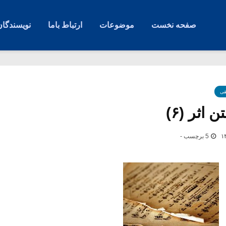
صفحه نخست
موضوعات
ارتباط باما
نویسندگان
قی
اثر (۶)
5 برچسب -