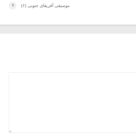
موسیقی آفریقای جنوبی (۶)