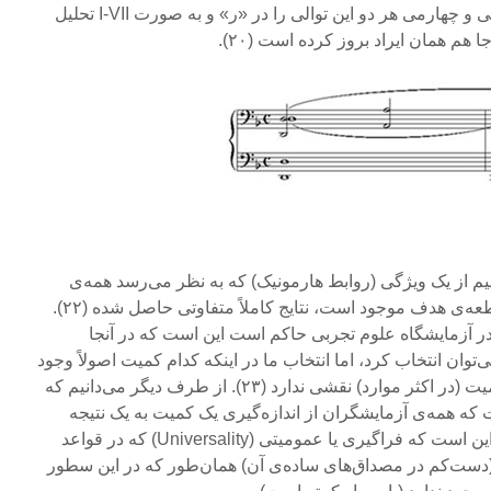
آن را در «ر» و توالی I-V و سومی و چهارمی هر دو این توالی را در «ر» و به صورت I-VII تحلیل
 هم همان ایراد بروز کرده است (۲۰).
نیم از یک ویژگی (روابط هارمونیک) که به نظر می‌رسد همه‌ی
تحلیل‌گران قبول داشته‌اند در قطعه‌ی هدف موجود است، نتایج کاملاً متفاوتی حاصل شده (۲۲).
در آزمایشگاه علوم تجربی حاکم است این است که در آنجا
ی‌توان انتخاب کرد، اما انتخاب ما در اینکه کدام کمیت اصولاً وجود
داشته باشد یا تفسیر ما از آن کمیت (در اکثر موارد) نقشی ندارد (۲۳). از طرف دیگر می‌دانیم که
که همه‌ی آزمایشگران از اندازه‌گیری یک کمیت به یک نتیجه
برسند (۲۴). دلیل این تفاوت در این است که فراگیری یا عمومیتی (Universality) که در قواعد
دست‌کم در مصداق‌های ساده‌ی آن) همان‌طور که در این سطور