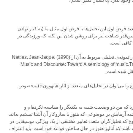
وجود ندارد (یا بسیار کمتر است).
 دید فرض اول این تحلیل‌ها با فرض اول مثال ما (به کنار نهادن
ین‌قدر شباهت نیز برای روشن شدن این نکته که ورزیدگی در
 کافی است.
۲۱- این تصویر و همچنین هر چهار نمونه‌ی تحلیلی مربوط به آن از Nattiez, Jean-Jaque. (1990)
Music and Discourse: Toward A semiology of music.T
 را می‌توان در تحلیل‌های متعدد از آثار «بتهوون» (به‌خصوص
د که من دو وضعیت شبیه به یکدیگر را مقایسه نکرده‌ام و
ه آزمایش بر موضوعی که هنوز با سازوکار آن آشنا نیستیم بداند.
که تحلیل‌گران متعدد تعابیر مختلفی از یک ویژگی موسیقایی در
 باشد که آنالیز هنوز در حال ساختن قواعد خود است. باید اعتراف